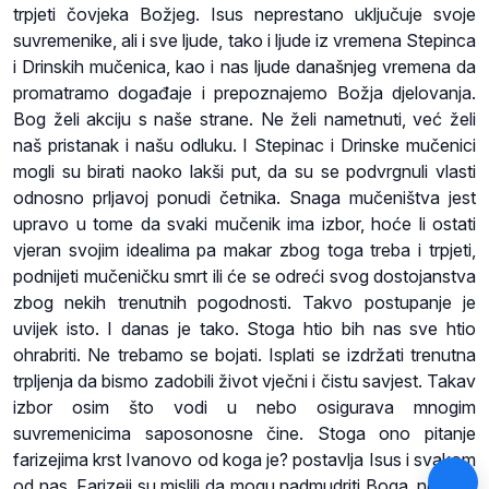
trpjeti čovjeka Božjeg. Isus neprestano uključuje svoje
suvremenike, ali i sve ljude, tako i ljude iz vremena Stepinca
i Drinskih mučenica, kao i nas ljude današnjeg vremena da
promatramo događaje i prepoznajemo Božja djelovanja.
Bog želi akciju s naše strane. Ne želi nametnuti, već želi
naš pristanak i našu odluku. I Stepinac i Drinske mučenici
mogli su birati naoko lakši put, da su se podvrgnuli vlasti
odnosno prljavoj ponudi četnika. Snaga mučeništva jest
upravo u tome da svaki mučenik ima izbor, hoće li ostati
vjeran svojim idealima pa makar zbog toga treba i trpjeti,
podnijeti mučeničku smrt ili će se odreći svog dostojanstva
zbog nekih trenutnih pogodnosti. Takvo postupanje je
uvijek isto. I danas je tako. Stoga htio bih nas sve htio
ohrabriti. Ne trebamo se bojati. Isplati se izdržati trenutna
trpljenja da bismo zadobili život vječni i čistu savjest. Takav
izbor osim što vodi u nebo osigurava mnogim
suvremenicima saposonosne čine. Stoga ono pitanje
farizejima krst Ivanovo od koga je? postavlja Isus i svakom
od nas. Farizeji su mislili da mogu nadmudriti Boga, no Bog