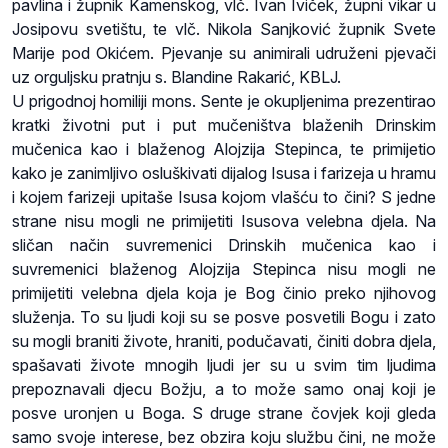
pavlina i župnik Kamenskog, vlč. Ivan Iviček, župni vikar u
Josipovu svetištu, te vlč. Nikola Sanjković župnik Svete
Marije pod Okićem. Pjevanje su animirali udruženi pjevači
uz orguljsku pratnju s. Blandine Rakarić, KBLJ.
U prigodnoj homiliji mons. Sente je okupljenima prezentirao
kratki životni put i put mučeništva blaženih Drinskim
mučenica kao i blaženog Alojzija Stepinca, te primijetio
kako je zanimljivo osluškivati dijalog Isusa i farizeja u hramu
i kojem farizeji upitaše Isusa kojom vlašću to čini? S jedne
strane nisu mogli ne primijetiti Isusova velebna djela. Na
sličan način suvremenici Drinskih mučenica kao i
suvremenici blaženog Alojzija Stepinca nisu mogli ne
primijetiti velebna djela koja je Bog činio preko njihovog
služenja. To su ljudi koji su se posve posvetili Bogu i zato
su mogli braniti živote, hraniti, podučavati, činiti dobra djela,
spašavati živote mnogih ljudi jer su u svim tim ljudima
prepoznavali djecu Božju, a to može samo onaj koji je
posve uronjen u Boga. S druge strane čovjek koji gleda
samo svoje interese, bez obzira koju službu čini, ne može