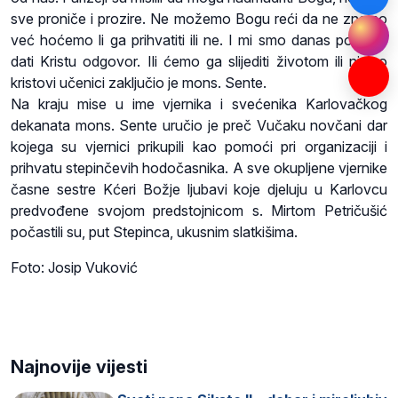
sve proniče i prozire. Ne možemo Bogu reći da ne znamo
već hoćemo li ga prihvatiti ili ne. I mi smo danas pozvani
dati Kristu odgovor. Ili ćemo ga slijediti životom ili nismo
kristovi učenici zaključio je mons. Sente.
Na kraju mise u ime vjernika i svećenika Karlovačkog
dekanata mons. Sente uručio je preč Vučaku novčani dar
kojega su vjernici prikupili kao pomoći pri organizaciji i
prihvatu stepinčevih hodočasnika. A sve okupljene vjernike
časne sestre Kćeri Božje ljubavi koje djeluju u Karlovcu
predvođene svojom predstojnicom s. Mirtom Petričušić
počastili su, put Stepinca, ukusnim slatkišima.
Foto: Josip Vuković
Najnovije vijesti