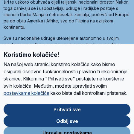
širi te uskoro obuhvaća cijeli talijanski nacionalni prostor. Nakon
toga osnivaju se i uspostavljaju udruge i radijske postaje s
imenom Radio Marija u četrdesetak zemalja, počevši od Europe
pa do obiju Amerika i Afrike, sve do Filipina na azijskom
kontinentu.
Sve su nacionalne udruge utemeljene autonomno u svojim
zemljama, a međusobna su povezane preko krovne udruge
pod nazivom Svjetska obitelj Radio Marije (World Family of
Koristimo kolačiće!
Radio Maria). Svjetsku obitelj utemeljilo je sedam članica, među
kojima je i hrvatska Udruga Radio Marija.
Na našoj web stranici koristimo kolačiće kako bismo
osigurali osnovne funkcionalnosti i pravilno funkcioniranje
stranice. Klikom na "Prihvati sve" pristajete na korištenje
svih kolačića. Međutim, možete upravljati svojim
O nama
Radio
Program
Volonteri
Prijatelji
Kontakt
Pravila privatnosti
postavkama kolačića
kako biste dali kontrolirani pristanak.
Kolačići
Uvjeti korištenja
Ova stranica je zaštićena Google reCAPTCHA sustavom
Prihvati sve
Odbij sve
App
Google
Store
Play
Upravljaj postavkama