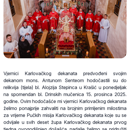
Vjernici Karlovačkog dekanata predvođeni svojim
dekanom mons. Antunom Senteom hodočastili su do
relikvija (tijela) bl. Alojzija Stepinca u Krašić u ponedjeljak
na spomendan bl. Drinskih mučenica 15. prosinca 2025.
godine. Ovim hodočašće mi vjernici Karlovačkog dekanata
želimo ponajprije zahvaliti na brojnim primljenim milostima
za vrijeme Pučkih misija Karlovačkog dekanata koje su se
odvijale u svih deset župa Karlovačkog dekanata prvog
tjedna ovogodišnjeg došašća, nadalje želimo se pridružiti