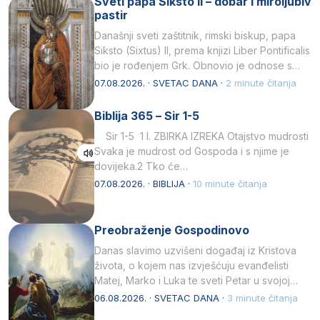
Sveti papa Siksto II – dobar i miroljubiv
pastir
Današnji sveti zaštitnik, rimski biskup, papa
Siksto (Sixtus) II, prema knjizi Liber Pontificalis
bio je rođenjem Grk. Obnovio je odnose s
afričkim…
07.08.2026. · SVETAC DANA ·
2 minute čitanja
Biblija 365 – Sir 1-5
Sir 1-5 1 I. ZBIRKA IZREKA Otajstvo mudrosti
Svaka je mudrost od Gospoda i s njime je
dovijeka.2 Tko će…
07.08.2026. · BIBLIJA ·
10 minute čitanja
Preobraženje Gospodinovo
Danas slavimo uzvišeni događaj iz Kristova
života, o kojem nas izvješćuju evanđelisti
Matej, Marko i Luka te sveti Petar u svojoj
drugoj…
06.08.2026. · SVETAC DANA ·
3 minute čitanja