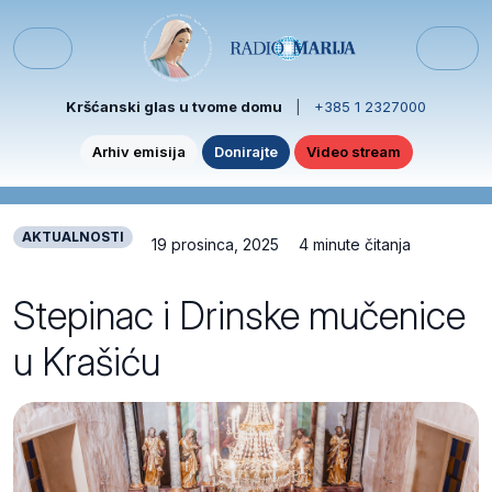
Skip to content
Skip to footer
Menu
Kršćanski glas u tvome domu
|
+385 1 2327000
Arhiv emisija
Donirajte
Video stream
AKTUALNOSTI
19 prosinca, 2025
4 minute čitanja
Stepinac i Drinske mučenice
u Krašiću