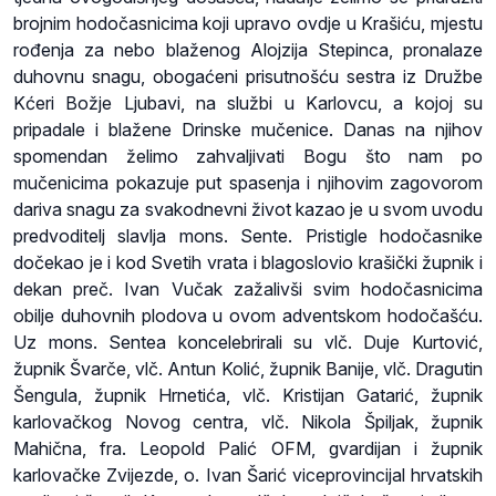
brojnim hodočasnicima koji upravo ovdje u Krašiću, mjestu
rođenja za nebo blaženog Alojzija Stepinca, pronalaze
duhovnu snagu, obogaćeni prisutnošću sestra iz Družbe
Kćeri Božje Ljubavi, na službi u Karlovcu, a kojoj su
pripadale i blažene Drinske mučenice. Danas na njihov
spomendan želimo zahvaljivati Bogu što nam po
mučenicima pokazuje put spasenja i njihovim zagovorom
dariva snagu za svakodnevni život kazao je u svom uvodu
predvoditelj slavlja mons. Sente. Pristigle hodočasnike
dočekao je i kod Svetih vrata i blagoslovio krašički župnik i
dekan preč. Ivan Vučak zažalivši svim hodočasnicima
obilje duhovnih plodova u ovom adventskom hodočašću.
Uz mons. Sentea koncelebrirali su vlč. Duje Kurtović,
župnik Švarče, vlč. Antun Kolić, župnik Banije, vlč. Dragutin
Šengula, župnik Hrnetića, vlč. Kristijan Gatarić, župnik
karlovačkog Novog centra, vlč. Nikola Špiljak, župnik
Mahična, fra. Leopold Palić OFM, gvardijan i župnik
karlovačke Zvijezde, o. Ivan Šarić viceprovincijal hrvatskih