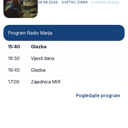
drugoj…
06.08.2026. · SVETAC DANA ·
3 minute čitanja
Program Radio Marija
15:40
Glazba
16:30
Vijesti dana
16:45
Glazba
17:00
Zajednica MIR
Pogledajte program