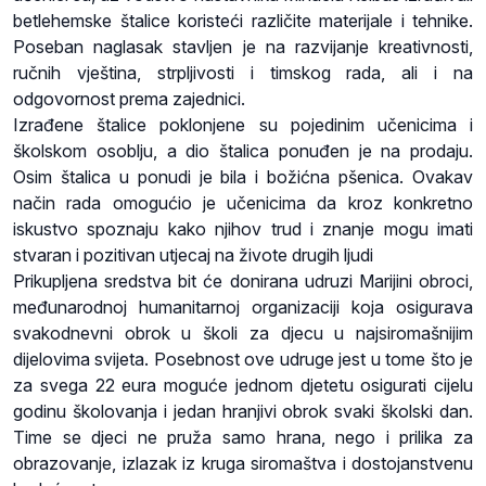
betlehemske štalice koristeći različite materijale i tehnike.
Poseban naglasak stavljen je na razvijanje kreativnosti,
ručnih vještina, strpljivosti i timskog rada, ali i na
odgovornost prema zajednici.
Izrađene štalice poklonjene su pojedinim učenicima i
školskom osoblju, a dio štalica ponuđen je na prodaju.
Osim štalica u ponudi je bila i božićna pšenica. Ovakav
način rada omogućio je učenicima da kroz konkretno
iskustvo spoznaju kako njihov trud i znanje mogu imati
stvaran i pozitivan utjecaj na živote drugih ljudi
Prikupljena sredstva bit će donirana udruzi Marijini obroci,
međunarodnoj humanitarnoj organizaciji koja osigurava
svakodnevni obrok u školi za djecu u najsiromašnijim
dijelovima svijeta. Posebnost ove udruge jest u tome što je
za svega 22 eura moguće jednom djetetu osigurati cijelu
godinu školovanja i jedan hranjivi obrok svaki školski dan.
Time se djeci ne pruža samo hrana, nego i prilika za
obrazovanje, izlazak iz kruga siromaštva i dostojanstvenu