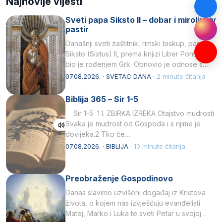
Najnovije vijesti
Sveti papa Siksto II – dobar i miroljubiv
pastir
Današnji sveti zaštitnik, rimski biskup, papa
Siksto (Sixtus) II, prema knjizi Liber Pontificalis
bio je rođenjem Grk. Obnovio je odnose s
afričkim…
07.08.2026. · SVETAC DANA ·
2 minute čitanja
Biblija 365 – Sir 1-5
Sir 1-5 1 I. ZBIRKA IZREKA Otajstvo mudrosti
Svaka je mudrost od Gospoda i s njime je
dovijeka.2 Tko će…
07.08.2026. · BIBLIJA ·
10 minute čitanja
Preobraženje Gospodinovo
Danas slavimo uzvišeni događaj iz Kristova
života, o kojem nas izvješćuju evanđelisti
Matej, Marko i Luka te sveti Petar u svojoj