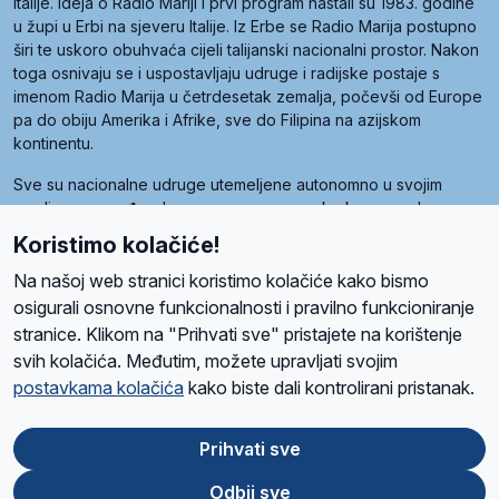
Italije. Ideja o Radio Mariji i prvi program nastali su 1983. godine
u župi u Erbi na sjeveru Italije. Iz Erbe se Radio Marija postupno
širi te uskoro obuhvaća cijeli talijanski nacionalni prostor. Nakon
toga osnivaju se i uspostavljaju udruge i radijske postaje s
imenom Radio Marija u četrdesetak zemalja, počevši od Europe
pa do obiju Amerika i Afrike, sve do Filipina na azijskom
kontinentu.
Sve su nacionalne udruge utemeljene autonomno u svojim
zemljama, a međusobna su povezane preko krovne udruge
pod nazivom Svjetska obitelj Radio Marije (World Family of
Koristimo kolačiće!
Radio Maria). Svjetsku obitelj utemeljilo je sedam članica, među
kojima je i hrvatska Udruga Radio Marija.
Na našoj web stranici koristimo kolačiće kako bismo
osigurali osnovne funkcionalnosti i pravilno funkcioniranje
stranice. Klikom na "Prihvati sve" pristajete na korištenje
svih kolačića. Međutim, možete upravljati svojim
O nama
Radio
Program
Volonteri
Prijatelji
Kontakt
Pravila privatnosti
postavkama kolačića
kako biste dali kontrolirani pristanak.
Kolačići
Uvjeti korištenja
Ova stranica je zaštićena Google reCAPTCHA sustavom
Prihvati sve
Odbij sve
App
Google