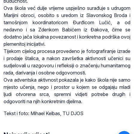
budućnost.
Ova škola već dulje vrijeme uspješno surađuje s udrugom
Marijini obroci, osobito s uredom iz Slavonskog Broda i
tamošnjom koordinatoricom Đurđicom Lučić, a od
nedavno i sa Zdenkom Babićem iz Đakova, čime se
dodatno jača lokalna povezanost i konkretna podrška ovoj
plemenitoj inicijativi.
Tijekom cijelog procesa provedeno je fotografiranje izrade
i prodaje štalica, a nakon završetka aktivnosti učenici su
sudjelovali u razgovoru i refleksiji o značenju humanitarnog
rada, darivanja i osobne odgovornosti.
Ova adventska aktivnost pokazala je kako škola nije samo
mjesto učenja, nego i prostor u kojem se odgajaju mladi
ljudi otvorena srca, spremni vidjeti potrebe drugih i
odgovoriti na njih konkretnim djelima.
Tekst i foto: Mihael Kelbas, TU DJOS