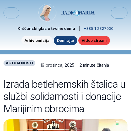
Skip to content
Skip to footer
Menu
Kršćanski glas u tvome domu
|
+385 1 2327000
Arhiv emisija
Donirajte
Video stream
AKTUALNOSTI
19 prosinca, 2025
2 minute čitanja
Izrada betlehemskih štalica u
službi solidarnosti i donacije
Marijinim obrocima