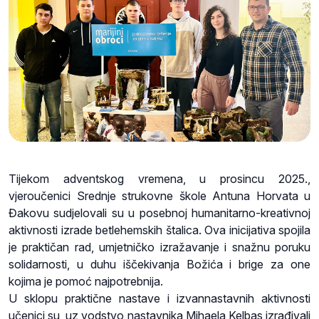
Tijekom adventskog vremena, u prosincu 2025.,
vjeroučenici Srednje strukovne škole Antuna Horvata u
Đakovu sudjelovali su u posebnoj humanitarno-kreativnoj
aktivnosti izrade betlehemskih štalica. Ova inicijativa spojila
je praktičan rad, umjetničko izražavanje i snažnu poruku
solidarnosti, u duhu iščekivanja Božića i brige za one
kojima je pomoć najpotrebnija.
U sklopu praktične nastave i izvannastavnih aktivnosti
učenici su, uz vodstvo nastavnika Mihaela Kelbas izrađivali