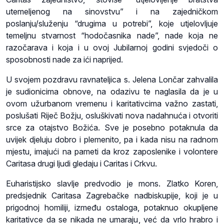
utemeljenog na sinovstvu” i na zajedničkom
poslanju/služenju “drugima u potrebi”, koje utjelovljuje
temeljnu stvarnost “hodočasnika nade”, nade koja ne
razočarava i koja i u ovoj Jubilarnoj godini svjedoči o
sposobnosti nade za ići naprijed.
U svojem pozdravu ravnateljica s. Jelena Lončar zahvalila
je sudionicima obnove, na odazivu te naglasila da je u
ovom užurbanom vremenu i karitativcima važno zastati,
poslušati Riječ Božju, osluškivati nova nadahnuća i otvoriti
srce za otajstvo Božića. Sve je posebno potaknula da
uvijek djeluju dobro i plemenito, pa i kada nisu na radnom
mjestu, imajući na pameti da kroz zaposlenike i volontere
Caritasa drugi ljudi gledaju i Caritas i Crkvu.
Euharistijsko slavlje predvodio je mons. Zlatko Koren,
predsjednik Caritasa Zagrebačke nadbiskupije, koji je u
prigodnoj homiliji, između ostaloga, potaknuo okupljene
karitativce da se nikada ne umaraju, već da vrlo hrabro i