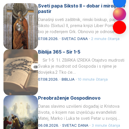
Sveti papa Siksto II – dobar i miroljubiv
pastir
Današnji sveti zaštitnik, rimski biskup, papa
Siksto (Sixtus) II, prema knjizi Liber Pontificalis
bio je rođenjem Grk. Obnovio je odnose s
afričkim…
07.08.2026. · SVETAC DANA ·
2 minute čitanja
Biblija 365 – Sir 1-5
Sir 1-5 1 I. ZBIRKA IZREKA Otajstvo mudrosti
Svaka je mudrost od Gospoda i s njime je
dovijeka.2 Tko će…
07.08.2026. · BIBLIJA ·
10 minute čitanja
Preobraženje Gospodinovo
Danas slavimo uzvišeni događaj iz Kristova
života, o kojem nas izvješćuju evanđelisti
Matej, Marko i Luka te sveti Petar u svojoj
drugoj…
06.08.2026. · SVETAC DANA ·
3 minute čitanja