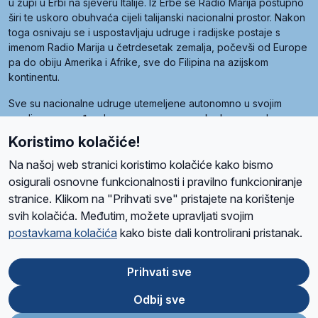
u župi u Erbi na sjeveru Italije. Iz Erbe se Radio Marija postupno
širi te uskoro obuhvaća cijeli talijanski nacionalni prostor. Nakon
toga osnivaju se i uspostavljaju udruge i radijske postaje s
imenom Radio Marija u četrdesetak zemalja, počevši od Europe
pa do obiju Amerika i Afrike, sve do Filipina na azijskom
kontinentu.
Sve su nacionalne udruge utemeljene autonomno u svojim
zemljama, a međusobna su povezane preko krovne udruge
pod nazivom Svjetska obitelj Radio Marije (World Family of
Koristimo kolačiće!
Radio Maria). Svjetsku obitelj utemeljilo je sedam članica, među
kojima je i hrvatska Udruga Radio Marija.
Na našoj web stranici koristimo kolačiće kako bismo
osigurali osnovne funkcionalnosti i pravilno funkcioniranje
stranice. Klikom na "Prihvati sve" pristajete na korištenje
svih kolačića. Međutim, možete upravljati svojim
O nama
Radio
Program
Volonteri
Prijatelji
Kontakt
Pravila privatnosti
postavkama kolačića
kako biste dali kontrolirani pristanak.
Kolačići
Uvjeti korištenja
Ova stranica je zaštićena Google reCAPTCHA sustavom
Prihvati sve
Odbij sve
App
Google
Store
Play