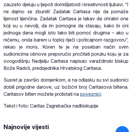
zauzeto djeluju u ljepoti domišljatosti i kreativnosti ljubavi. “I
ne dajmo se zbuniti! Zadatak Caritasa nije da pomaže
lijenost lijenčina. Zadatak Caritasa je takav da ohrabri one
koji su u nevolji, da im pomogne da stasaju, kako bi oni
jednoga dana mogli isto tako biti pomoć drugima – ako u
ničemu, onda barem u toploj riječi i poticajnom razgovoru”,
rekao je mons. Koren te je na poseban način svim
sudionicima obnove preporučio pročitati poruku koju je za
ovogodišnju Nedjelju Caritasa napisao varaždinski biskup
Bože Radoš, predsjednika Hrvatskog Caritasa.
Susret je završio domjenkom, a na odlasku su svi sudionici
dobili prigodne darove, uz božićni broj Caritasova biltena.
Caritasov bilten možete prolistati na
poveznici
.
Tekst i foto: Caritas Zagrebačke nadbiskupije
Najnovije vijesti