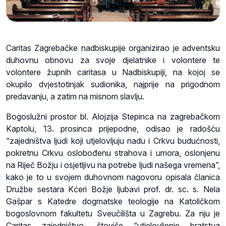
Caritas Zagrebačke nadbiskupije organizirao je adventsku
duhovnu obnovu za svoje djelatnike i volontere te
volontere župnih caritasa u Nadbiskupiji, na kojoj se
okupilo dvjestotinjak sudionika, najprije na prigodnom
predavanju, a zatim na misnom slavlju.
Bogoslužni prostor bl. Alojzija Stepinca na zagrebačkom
Kaptolu, 13. prosinca prijepodne, odisao je radošću
“zajedništva ljudi koji utjelovljuju nadu i Crkvu budućnosti,
pokretnu Crkvu oslobođenu strahova i umora, oslonjenu
na Riječ Božju i osjetljivu na potrebe ljudi našega vremena”,
kako je to u svojem duhovnom nagovoru opisala članica
Družbe sestara Kćeri Božje ljubavi prof. dr. sc. s. Nela
Gašpar s Katedre dogmatske teologije na Katoličkom
bogoslovnom fakultetu Sveučilišta u Zagrebu. Za nju je
Caritas zajedništvo, štoviše “utjelovljenje bratstva