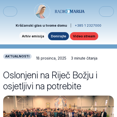
Skip to content
Skip to footer
Menu
Kršćanski glas u tvome domu
|
+385 1 2327000
Arhiv emisija
Donirajte
Video stream
AKTUALNOSTI
18 prosinca, 2025
3 minute čitanja
Oslonjeni na Riječ Božju i
osjetljivi na potrebite