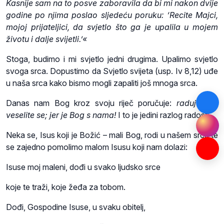
Kasnije sam na to posve zaboravila da bi mi nakon dvije
godine po njima poslao sljedeću poruku: ‘Recite Majci,
mojoj prijateljici, da svjetlo što ga je upalila u mojem
životu i dalje svijetli.’«
Stoga, budimo i mi svjetlo jedni drugima. Upalimo svjetlo
svoga srca. Dopustimo da Svjetlo svijeta (usp. Iv 8,12) uđe
u naša srca kako bismo mogli zapaliti još mnoga srca.
Danas nam Bog kroz svoju riječ poručuje:
radujte se,
veselite se; jer je Bog s nama!
I to je jedini razlog radosti.
Neka se, Isus koji je Božić – mali Bog, rodi u našem srcu te
se zajedno pomolimo malom Isusu koji nam dolazi:
Isuse moj maleni, dođi u svako ljudsko srce
koje te traži, koje žeđa za tobom.
Dođi, Gospodine Isuse, u svaku obitelj,