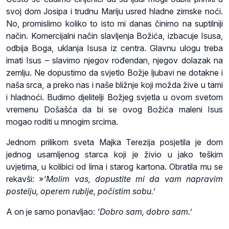
svoj dom Josipa i trudnu Mariju usred hladne zimske noći.
No, promislimo koliko to isto mi danas činimo na suptilniji
način. Komercijalni način slavljenja Božića, izbacuje Isusa,
odbija Boga, uklanja Isusa iz centra. Glavnu ulogu treba
imati Isus – slavimo njegov rođendan, njegov dolazak na
zemlju. Ne dopustimo da svjetlo Božje ljubavi ne dotakne i
naša srca, a preko nas i naše bližnje koji možda žive u tami
i hladnoći. Budimo djelitelji Božjeg svjetla u ovom svetom
vremenu Došašća da bi se ovog Božića maleni Isus
mogao roditi u mnogim srcima.
Jednom prilikom sveta Majka Terezija posjetila je dom
jednog usamljenog starca koji je živio u jako teškim
uvjetima, u kolibici od lima i starog kartona. Obratila mu se
rekavši: »
‘Molim vas, dopustite mi da vam napravim
postelju, operem rublje, počistim sobu.’
A on je samo ponavljao:
‘Dobro sam, dobro sam.’