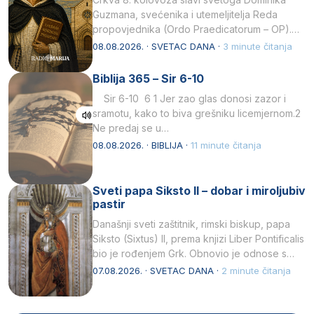
Guzmana, svećenika i utemeljitelja Reda
propovjednika (Ordo Praedicatorum – OP).
Svojim životom, dubokom ljubavlju prema
08.08.2026. · SVETAC DANA ·
3 minute čitanja
Kristu…
Biblija 365 – Sir 6-10
Sir 6-10 6 1 Jer zao glas donosi zazor i
sramotu, kako to biva grešniku licemjernom.2
Ne predaj se u…
08.08.2026. · BIBLIJA ·
11 minute čitanja
Sveti papa Siksto II – dobar i miroljubiv
pastir
Današnji sveti zaštitnik, rimski biskup, papa
Siksto (Sixtus) II, prema knjizi Liber Pontificalis
bio je rođenjem Grk. Obnovio je odnose s
afričkim…
07.08.2026. · SVETAC DANA ·
2 minute čitanja