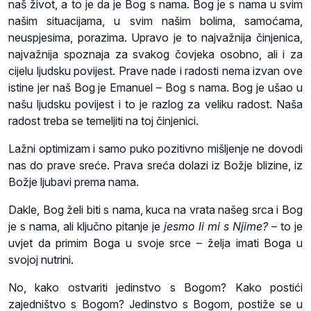
naš život, a to je da je Bog s nama. Bog je s nama u svim
našim situacijama, u svim našim bolima, samoćama,
neuspjesima, porazima. Upravo je to najvažnija činjenica,
najvažnija spoznaja za svakog čovjeka osobno, ali i za
cijelu ljudsku povijest. Prave nade i radosti nema izvan ove
istine jer naš Bog je Emanuel – Bog s nama. Bog je ušao u
našu ljudsku povijest i to je razlog za veliku radost. Naša
radost treba se temeljiti na toj činjenici.
Lažni optimizam i samo puko pozitivno mišljenje ne dovodi
nas do prave sreće. Prava sreća dolazi iz Božje blizine, iz
Božje ljubavi prema nama.
Dakle, Bog želi biti s nama, kuca na vrata našeg srca i Bog
je s nama, ali ključno pitanje je
jesmo li mi s Njime?
– to je
uvjet da primim Boga u svoje srce – želja imati Boga u
svojoj nutrini.
No, kako ostvariti jedinstvo s Bogom? Kako postići
zajedništvo s Bogom? Jedinstvo s Bogom, postiže se u