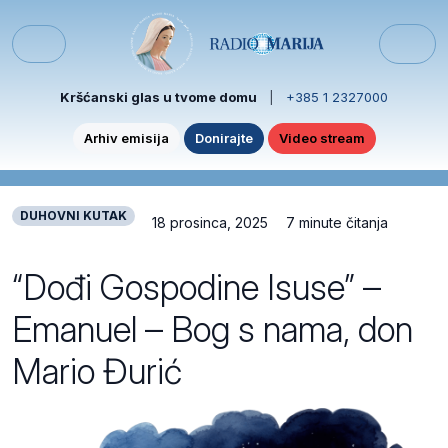
Skip to content
Skip to footer
Menu
Kršćanski glas u tvome domu
|
+385 1 2327000
Arhiv emisija
Donirajte
Video stream
DUHOVNI KUTAK
18 prosinca, 2025
7 minute čitanja
“Dođi Gospodine Isuse” –
Emanuel – Bog s nama, don
Mario Đurić