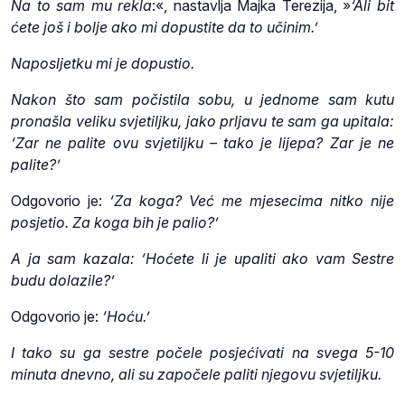
Na to sam mu rekla
:«, nastavlja Majka Terezija, »
‘Ali bit
ćete još i bolje ako mi dopustite da to učinim.’
Naposljetku mi je dopustio.
Nakon što sam počistila sobu, u jednome sam kutu
pronašla veliku svjetiljku, jako prljavu te sam ga upitala:
‘Zar ne palite ovu svjetiljku – tako je lijepa? Zar je ne
palite?’
Odgovorio je:
‘Za koga? Već me mjesecima nitko nije
posjetio. Za koga bih je palio?’
A ja sam kazala: ‘Hoćete li je upaliti ako vam Sestre
budu dolazile?’
Odgovorio je:
‘Hoću.’
I tako su ga sestre počele posjećivati na svega 5-10
minuta dnevno, ali su započele paliti njegovu svjetiljku.