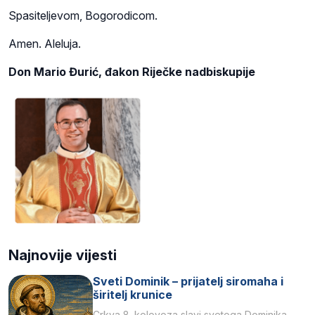
Spasiteljevom, Bogorodicom.
Amen. Aleluja.
Don Mario Đurić, đakon Riječke nadbiskupije
Najnovije vijesti
Sveti Dominik – prijatelj siromaha i
širitelj krunice
Crkva 8. kolovoza slavi svetoga Dominika