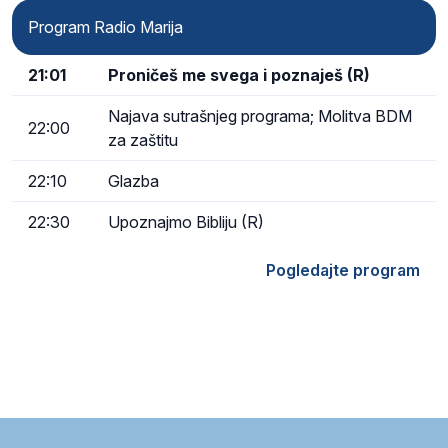
Program Radio Marija
21:01
Proničeš me svega i poznaješ (R)
Najava sutrašnjeg programa; Molitva BDM
22:00
za zaštitu
22:10
Glazba
22:30
Upoznajmo Bibliju (R)
Pogledajte program