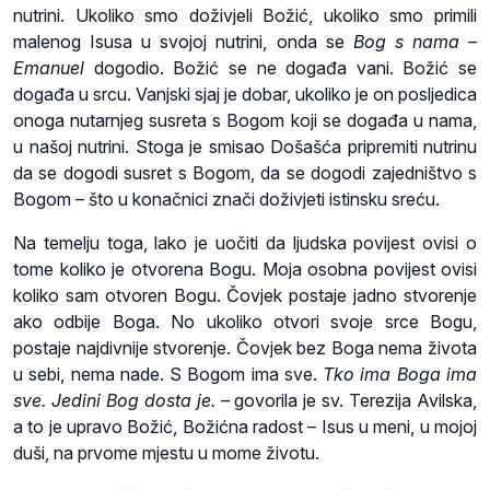
nutrini. Ukoliko smo doživjeli Božić, ukoliko smo primili
malenog Isusa u svojoj nutrini, onda se
Bog s nama –
Emanuel
dogodio. Božić se ne događa vani. Božić se
događa u srcu. Vanjski sjaj je dobar, ukoliko je on posljedica
onoga nutarnjeg susreta s Bogom koji se događa u nama,
u našoj nutrini. Stoga je smisao Došašća pripremiti nutrinu
da se dogodi susret s Bogom, da se dogodi zajedništvo s
Bogom – što u konačnici znači doživjeti istinsku sreću.
Na temelju toga, lako je uočiti da ljudska povijest ovisi o
tome koliko je otvorena Bogu. Moja osobna povijest ovisi
koliko sam otvoren Bogu. Čovjek postaje jadno stvorenje
ako odbije Boga. No ukoliko otvori svoje srce Bogu,
postaje najdivnije stvorenje. Čovjek bez Boga nema života
u sebi, nema nade. S Bogom ima sve.
Tko ima Boga ima
sve. Jedini Bog dosta je. –
govorila je sv. Terezija Avilska,
a to je upravo Božić, Božićna radost – Isus u meni, u mojoj
duši, na prvome mjestu u mome životu.