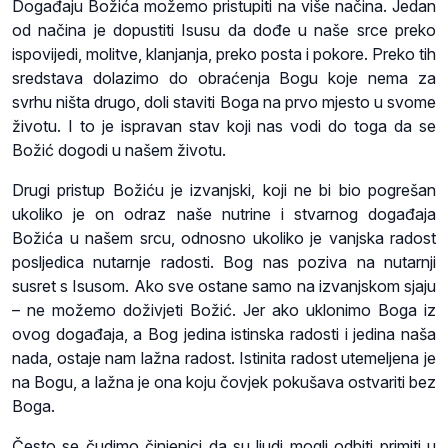
Događaju Božića možemo pristupiti na više načina. Jedan
od načina je dopustiti Isusu da dođe u naše srce preko
ispovijedi, molitve, klanjanja, preko posta i pokore. Preko tih
sredstava dolazimo do obraćenja Bogu koje nema za
svrhu ništa drugo, doli staviti Boga na prvo mjesto u svome
životu. I to je ispravan stav koji nas vodi do toga da se
Božić dogodi u našem životu.
Drugi pristup Božiću je izvanjski, koji ne bi bio pogrešan
ukoliko je on odraz naše nutrine i stvarnog događaja
Božića u našem srcu, odnosno ukoliko je vanjska radost
posljedica nutarnje radosti. Bog nas poziva na nutarnji
susret s Isusom. Ako sve ostane samo na izvanjskom sjaju
– ne možemo doživjeti Božić. Jer ako uklonimo Boga iz
ovog događaja, a Bog jedina istinska radosti i jedina naša
nada, ostaje nam lažna radost. Istinita radost utemeljena je
na Bogu, a lažna je ona koju čovjek pokušava ostvariti bez
Boga.
Često se čudimo činjenici da su ljudi mogli odbiti primiti u