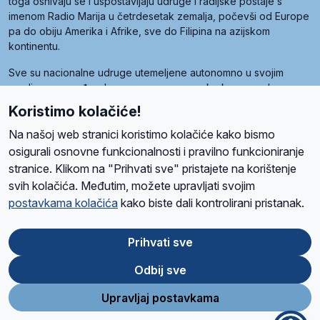
toga osnivaju se i uspostavljaju udruge i radijske postaje s
imenom Radio Marija u četrdesetak zemalja, počevši od Europe
pa do obiju Amerika i Afrike, sve do Filipina na azijskom
kontinentu.
Sve su nacionalne udruge utemeljene autonomno u svojim
zemljama, a međusobna su povezane preko krovne udruge
pod nazivom Svjetska obitelj Radio Marije (World Family of
Koristimo kolačiće!
Radio Maria). Svjetsku obitelj utemeljilo je sedam članica, među
kojima je i hrvatska Udruga Radio Marija.
Na našoj web stranici koristimo kolačiće kako bismo
osigurali osnovne funkcionalnosti i pravilno funkcioniranje
stranice. Klikom na "Prihvati sve" pristajete na korištenje
svih kolačića. Međutim, možete upravljati svojim
O nama
Radio
Program
Volonteri
Prijatelji
Kontakt
Pravila privatnosti
postavkama kolačića
kako biste dali kontrolirani pristanak.
Kolačići
Uvjeti korištenja
Ova stranica je zaštićena Google reCAPTCHA sustavom
Prihvati sve
Odbij sve
App
Google
Store
Play
Upravljaj postavkama
Design and development
SIK
&
C-Tel