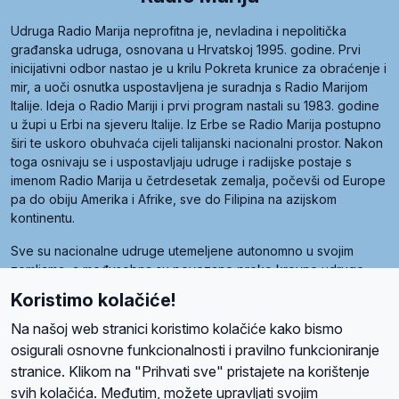
Udruga Radio Marija neprofitna je, nevladina i nepolitička
građanska udruga, osnovana u Hrvatskoj 1995. godine. Prvi
inicijativni odbor nastao je u krilu Pokreta krunice za obraćenje i
mir, a uoči osnutka uspostavljena je suradnja s Radio Marijom
Italije. Ideja o Radio Mariji i prvi program nastali su 1983. godine
u župi u Erbi na sjeveru Italije. Iz Erbe se Radio Marija postupno
širi te uskoro obuhvaća cijeli talijanski nacionalni prostor. Nakon
toga osnivaju se i uspostavljaju udruge i radijske postaje s
imenom Radio Marija u četrdesetak zemalja, počevši od Europe
pa do obiju Amerika i Afrike, sve do Filipina na azijskom
kontinentu.
Sve su nacionalne udruge utemeljene autonomno u svojim
zemljama, a međusobna su povezane preko krovne udruge
pod nazivom Svjetska obitelj Radio Marije (World Family of
Koristimo kolačiće!
Radio Maria). Svjetsku obitelj utemeljilo je sedam članica, među
kojima je i hrvatska Udruga Radio Marija.
Na našoj web stranici koristimo kolačiće kako bismo
osigurali osnovne funkcionalnosti i pravilno funkcioniranje
stranice. Klikom na "Prihvati sve" pristajete na korištenje
svih kolačića. Međutim, možete upravljati svojim