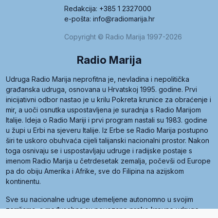
Redakcija: +385 1 2327000
e-pošta: info@radiomarija.hr
Copyright © Radio Marija 1997-2026
Radio Marija
Udruga Radio Marija neprofitna je, nevladina i nepolitička
građanska udruga, osnovana u Hrvatskoj 1995. godine. Prvi
inicijativni odbor nastao je u krilu Pokreta krunice za obraćenje i
mir, a uoči osnutka uspostavljena je suradnja s Radio Marijom
Italije. Ideja o Radio Mariji i prvi program nastali su 1983. godine
u župi u Erbi na sjeveru Italije. Iz Erbe se Radio Marija postupno
širi te uskoro obuhvaća cijeli talijanski nacionalni prostor. Nakon
toga osnivaju se i uspostavljaju udruge i radijske postaje s
imenom Radio Marija u četrdesetak zemalja, počevši od Europe
pa do obiju Amerika i Afrike, sve do Filipina na azijskom
kontinentu.
Sve su nacionalne udruge utemeljene autonomno u svojim
zemljama, a međusobna su povezane preko krovne udruge