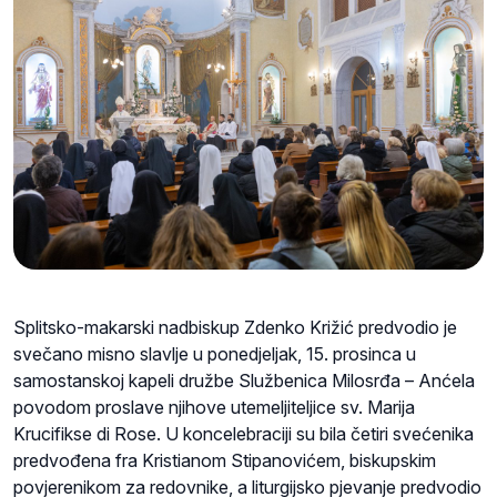
Splitsko-makarski nadbiskup Zdenko Križić predvodio je
svečano misno slavlje u ponedjeljak, 15. prosinca u
samostanskoj kapeli družbe Službenica Milosrđa – Anćela
povodom proslave njihove utemeljiteljice sv. Marija
Krucifikse di Rose. U koncelebraciji su bila četiri svećenika
predvođena fra Kristianom Stipanovićem, biskupskim
povjerenikom za redovnike, a liturgijsko pjevanje predvodio