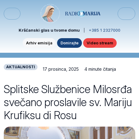
Skip to content
Skip to footer
Menu
Kršćanski glas u tvome domu
|
+385 1 2327000
Arhiv emisija
Donirajte
Video stream
AKTUALNOSTI
17 prosinca, 2025
4 minute čitanja
Splitske Službenice Milosrđa
svečano proslavile sv. Mariju
Krufiksu di Rosu