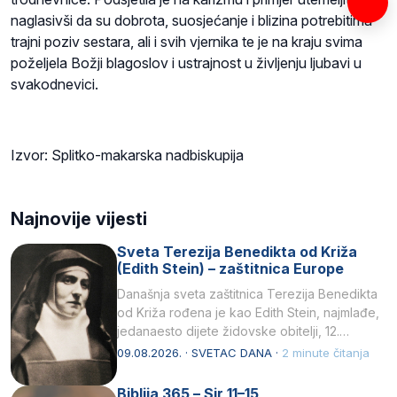
naglasivši da su dobrota, suosjećanje i blizina potrebitima
trajni poziv sestara, ali i svih vjernika te je na kraju svima
poželjela Božji blagoslov i ustrajnost u življenju ljubavi u
svakodnevici.
Izvor: Splitko-makarska nadbiskupija
Najnovije vijesti
Sveta Terezija Benedikta od Križa
(Edith Stein) – zaštitnica Europe
Današnja sveta zaštitnica Terezija Benedikta
od Križa rođena je kao Edith Stein, najmlađe,
jedanaesto dijete židovske obitelji, 12.
listopada 1891, u Wrocławu…
09.08.2026. · SVETAC DANA ·
2 minute čitanja
Biblija 365 – Sir 11–15