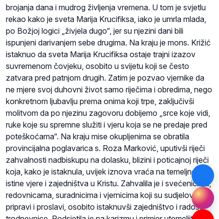
brojanja dana i mudrog življenja vremena. U tom je svjetlu
rekao kako je sveta Marija Krucifiksa, iako je umrla mlada,
po Božjoj logici „živjela dugo“, jer su njezini dani bili
ispunjeni darivanjem sebe drugima. Na kraju je mons. Križić
istaknuo da sveta Marija Krucifiksa ostaje trajni izazov
suvremenom čovjeku, osobito u svijetu koji se često
zatvara pred patnjom drugih. Zatim je pozvao vjernike da
ne mjere svoj duhovni život samo riječima i obredima, nego
konkretnom ljubavlju prema onima koji trpe, zaključivši
molitvom da po njezinu zagovoru dobijemo „srce koje vidi,
ruke koje su spremne služiti i vjeru koja se ne predaje pred
poteškoćama“. Na kraju mise okupljenima se obratila
provincijalna poglavarica s. Roza Marković, uputivši riječi
zahvalnosti nadbiskupu na dolasku, blizini i poticajnoj riječi
koja, kako je istaknula, uvijek iznova vraća na temeljne
istine vjere i zajedništva u Kristu. Zahvalila je i svećenicima,
redovnicama, suradnicima i vjernicima koji su sudjelovali u
pripravi i proslavi, osobito istaknuvši zajedništvo i radost
trodnevnice. Podsjetila je na karizmu i primjer utemeljiteljice,