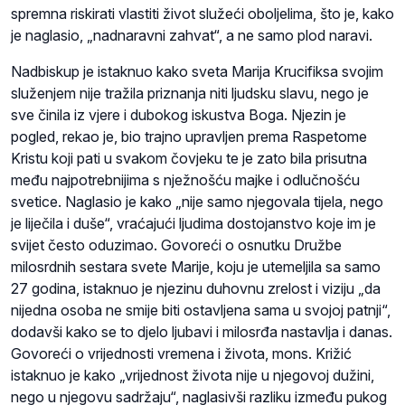
spremna riskirati vlastiti život služeći oboljelima, što je, kako
je naglasio, „nadnaravni zahvat“, a ne samo plod naravi.
Nadbiskup je istaknuo kako sveta Marija Krucifiksa svojim
služenjem nije tražila priznanja niti ljudsku slavu, nego je
sve činila iz vjere i dubokog iskustva Boga. Njezin je
pogled, rekao je, bio trajno upravljen prema Raspetome
Kristu koji pati u svakom čovjeku te je zato bila prisutna
među najpotrebnijima s nježnošću majke i odlučnošću
svetice. Naglasio je kako „nije samo njegovala tijela, nego
je liječila i duše“, vraćajući ljudima dostojanstvo koje im je
svijet često oduzimao. Govoreći o osnutku Družbe
milosrdnih sestara svete Marije, koju je utemeljila sa samo
27 godina, istaknuo je njezinu duhovnu zrelost i viziju „da
nijedna osoba ne smije biti ostavljena sama u svojoj patnji“,
dodavši kako se to djelo ljubavi i milosrđa nastavlja i danas.
Govoreći o vrijednosti vremena i života, mons. Križić
istaknuo je kako „vrijednost života nije u njegovoj dužini,
nego u njegovu sadržaju“, naglasivši razliku između pukog