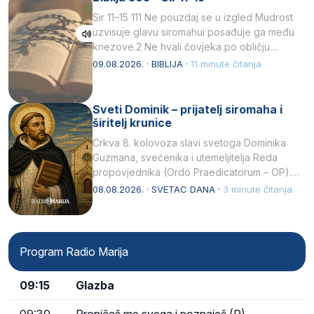
Sir 11–15 111 Ne pouzdaj se u izgled Mudrost
uzvisuje glavu siromahui posađuje ga među
knezove.2 Ne hvali čovjeka po obličju
njegovui…
09.08.2026. · BIBLIJA ·
11 minute čitanja
Sveti Dominik – prijatelj siromaha i
širitelj krunice
Crkva 8. kolovoza slavi svetoga Dominika
Guzmana, svećenika i utemeljitelja Reda
propovjednika (Ordo Praedicatorum – OP).
Svojim životom, dubokom ljubavlju prema
08.08.2026. · SVETAC DANA ·
3 minute čitanja
Kristu…
Program Radio Marija
09:15
Glazba
09:30
Proničeš me svega i poznaješ (R)