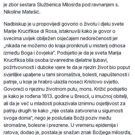
je zbor sestara Službenica Milosrđa pod ravnanjem s.
Nikoline Matešić.
Nadbiskup je u propovijedi govorio o životu i djelu svete
Marije Krucifikse di Rosa, istaknuvši kako je govor o
svecima uvijek obilježen osjećajem nedorečenosti jer
„nikada ne možemo do kraja proniknuti u misterij odnosa
između Boga i čovjeka“. Podsjetio je da je sveta Marija
Krucifiksa bila osoba izvanredne djelatne ljubavi,
požrtvovnosti i duboke vjere te da je njezin život bio poput
svjetiljke upaljene u tami siromaštva, bolesti, napuštenosti i
patnje, u koje je hrabro ulazila noseći Kristovo svjetlo.
Govoreći o njezinu životnom putu, mons. Križić podsjetio
je kako je rođena 1813. godine u Brescii, u imućnoj obitelji,
ali da je već u mladosti pokazivala iznimnu osjetljivost za
patnju drugih te kako „nije ostala zatvorena u sigurnosti
svoga doma“, nego je poslušala Božji poziv među
siromašne, bolesne i prezrene. U vremenu epidemija i
ratova, dodao je, postala je snažan znak Božjega milosrđa,