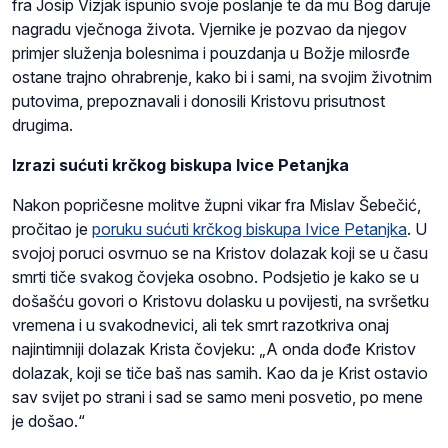
fra Josip Vizjak ispunio svoje poslanje te da mu Bog daruje
nagradu vječnoga života. Vjernike je pozvao da njegov
primjer služenja bolesnima i pouzdanja u Božje milosrđe
ostane trajno ohrabrenje, kako bi i sami, na svojim životnim
putovima, prepoznavali i donosili Kristovu prisutnost
drugima.
Izrazi sućuti krčkog biskupa Ivice Petanjka
Nakon popričesne molitve župni vikar fra Mislav Šebečić,
pročitao je
poruku sućuti krčkog biskupa Ivice Petanjka
. U
svojoj poruci osvrnuo se na Kristov dolazak koji se u času
smrti tiče svakog čovjeka osobno. Podsjetio je kako se u
došašću govori o Kristovu dolasku u povijesti, na svršetku
vremena i u svakodnevici, ali tek smrt razotkriva onaj
najintimniji dolazak Krista čovjeku: „A onda dođe Kristov
dolazak, koji se tiče baš nas samih. Kao da je Krist ostavio
sav svijet po strani i sad se samo meni posvetio, po mene
je došao.“