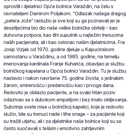
oprostili i djelatnici Opće bolnice Varaždin, na čelu s
ravnateljem Damirom Poljakom. “Odlazak našega dragog
„patera Jože“ rastužio je sve koji su ga poznavali jer je
desetljećima bio dio naše velike bolničke obitelji – kao
duhovna potpora, kao tihi suputnik u najtežim trenucima
naših pacijenata, ali i kao oslonac našim djelatnicima. Fra
Josip Vizjak od 1970. godine djeluje u Kapucinskom
samostanu u Varaždinu, a od 1985. godine, na temelju
imenovanja kardinala Franje Kuharića, obavljao je službu
bolničkog kapelana u Općoj bolnici Varaždin. Tu je službu
nastavio i nakon navršene 75. godine života, s jednakim
žarom, smirenošću i predanošću kao i prvoga dana.
Redovito je obilazio pacijente, a na svaki hitan poziv
odazivao se s dubokom empatijom i bez imalo oklijevanja.
Subotnje svete mise u bolničkoj kapelici, koje je redovito
služio, bile su trenuci nade i tihe snage – za pacijente koji
su tražili utjehu, ali i za djelatnike naše bolnice koji su se
često suočavali s teškim i emotivno zahtjevnim