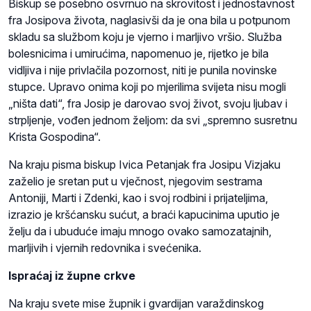
Biskup se posebno osvrnuo na skrovitost i jednostavnost
fra Josipova života, naglasivši da je ona bila u potpunom
skladu sa službom koju je vjerno i marljivo vršio. Služba
bolesnicima i umirućima, napomenuo je, rijetko je bila
vidljiva i nije privlačila pozornost, niti je punila novinske
stupce. Upravo onima koji po mjerilima svijeta nisu mogli
„ništa dati“, fra Josip je darovao svoj život, svoju ljubav i
strpljenje, vođen jednom željom: da svi „spremno susretnu
Krista Gospodina“.
Na kraju pisma biskup Ivica Petanjak fra Josipu Vizjaku
zaželio je sretan put u vječnost, njegovim sestrama
Antoniji, Marti i Zdenki, kao i svoj rodbini i prijateljima,
izrazio je kršćansku sućut, a braći kapucinima uputio je
želju da i ubuduće imaju mnogo ovako samozatajnih,
marljivih i vjernih redovnika i svećenika.
Ispraćaj iz župne crkve
Na kraju svete mise župnik i gvardijan varaždinskog