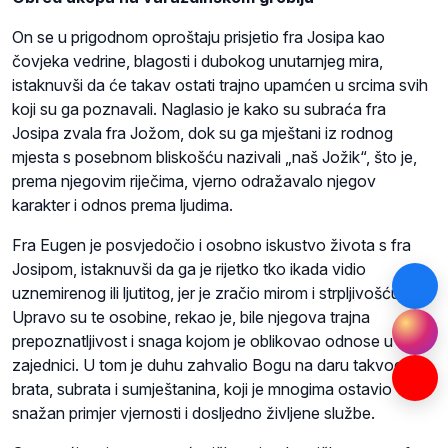
On se u prigodnom oproštaju prisjetio fra Josipa kao
čovjeka vedrine, blagosti i dubokog unutarnjeg mira,
istaknuvši da će takav ostati trajno upamćen u srcima svih
koji su ga poznavali. Naglasio je kako su subraća fra
Josipa zvala fra Jožom, dok su ga mještani iz rodnog
mjesta s posebnom bliskošću nazivali „naš Jožik“, što je,
prema njegovim riječima, vjerno odražavalo njegov
karakter i odnos prema ljudima.
Fra Eugen je posvjedočio i osobno iskustvo života s fra
Josipom, istaknuvši da ga je rijetko tko ikada vidio
uznemirenog ili ljutitog, jer je zračio mirom i strpljivošću.
Upravo su te osobine, rekao je, bile njegova trajna
prepoznatljivost i snaga kojom je oblikovao odnose u
zajednici. U tom je duhu zahvalio Bogu na daru takvog
brata, subrata i sumještanina, koji je mnogima ostavio
snažan primjer vjernosti i dosljedno življene službe.