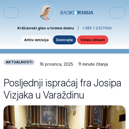
Skip to content
Skip to footer
Menu
Kršćanski glas u tvome domu
|
+385 1 2327000
Arhiv emisija
Donirajte
Video stream
AKTUALNOSTI
16 prosinca, 2025
11 minute čitanja
Posljednji ispraćaj fra Josipa
Vizjaka u Varaždinu