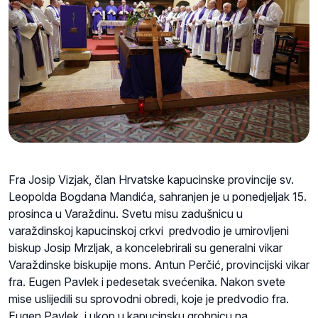
Fra Josip Vizjak, član Hrvatske kapucinske provincije sv.
Leopolda Bogdana Mandića, sahranjen je u ponedjeljak 15.
prosinca u Varaždinu. Svetu misu zadušnicu u
varaždinskoj kapucinskoj crkvi predvodio je umirovljeni
biskup Josip Mrzljak, a koncelebrirali su generalni vikar
Varaždinske biskupije mons. Antun Perčić, provincijski vikar
fra. Eugen Pavlek i pedesetak svećenika. Nakon svete
mise uslijedili su sprovodni obredi, koje je predvodio fra.
Eugen Pavlek, i ukop u kapucinsku grobnicu na