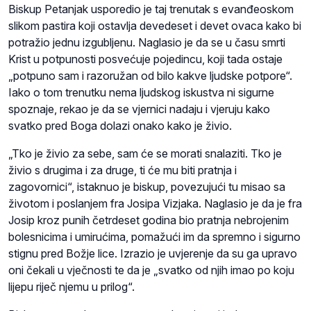
Biskup Petanjak usporedio je taj trenutak s evanđeoskom
slikom pastira koji ostavlja devedeset i devet ovaca kako bi
potražio jednu izgubljenu. Naglasio je da se u času smrti
Krist u potpunosti posvećuje pojedincu, koji tada ostaje
„potpuno sam i razoružan od bilo kakve ljudske potpore“.
Iako o tom trenutku nema ljudskog iskustva ni sigurne
spoznaje, rekao je da se vjernici nadaju i vjeruju kako
svatko pred Boga dolazi onako kako je živio.
„Tko je živio za sebe, sam će se morati snalaziti. Tko je
živio s drugima i za druge, ti će mu biti pratnja i
zagovornici“, istaknuo je biskup, povezujući tu misao sa
životom i poslanjem fra Josipa Vizjaka. Naglasio je da je fra
Josip kroz punih četrdeset godina bio pratnja nebrojenim
bolesnicima i umirućima, pomažući im da spremno i sigurno
stignu pred Božje lice. Izrazio je uvjerenje da su ga upravo
oni čekali u vječnosti te da je „svatko od njih imao po koju
lijepu riječ njemu u prilog“.