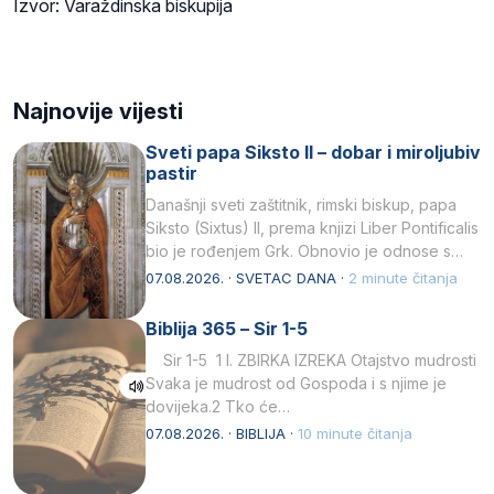
Izvor: Varaždinska biskupija
Najnovije vijesti
Sveti papa Siksto II – dobar i miroljubiv
pastir
Današnji sveti zaštitnik, rimski biskup, papa
Siksto (Sixtus) II, prema knjizi Liber Pontificalis
bio je rođenjem Grk. Obnovio je odnose s
afričkim…
07.08.2026. · SVETAC DANA ·
2 minute čitanja
Biblija 365 – Sir 1-5
Sir 1-5 1 I. ZBIRKA IZREKA Otajstvo mudrosti
Svaka je mudrost od Gospoda i s njime je
dovijeka.2 Tko će…
07.08.2026. · BIBLIJA ·
10 minute čitanja