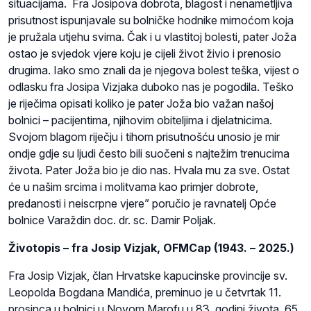
situacijama. Fra Josipova dobrota, blagost i nenametljiva
prisutnost ispunjavale su bolničke hodnike mirnoćom koja
je pružala utjehu svima. Čak i u vlastitoj bolesti, pater Joža
ostao je svjedok vjere koju je cijeli život živio i prenosio
drugima. Iako smo znali da je njegova bolest teška, vijest o
odlasku fra Josipa Vizjaka duboko nas je pogodila. Teško
je riječima opisati koliko je pater Joža bio važan našoj
bolnici – pacijentima, njihovim obiteljima i djelatnicima.
Svojom blagom riječju i tihom prisutnošću unosio je mir
ondje gdje su ljudi često bili suočeni s najtežim trenucima
života. Pater Joža bio je dio nas. Hvala mu za sve. Ostat
će u našim srcima i molitvama kao primjer dobrote,
predanosti i neiscrpne vjere” poručio je ravnatelj Opće
bolnice Varaždin doc. dr. sc. Damir Poljak.
Životopis – fra Josip Vizjak, OFMCap (1943. – 2025.)
Fra Josip Vizjak, član Hrvatske kapucinske provincije sv.
Leopolda Bogdana Mandića, preminuo je u četvrtak 11.
prosinca u bolnici u Novom Marofu u 83. godini života, 65.