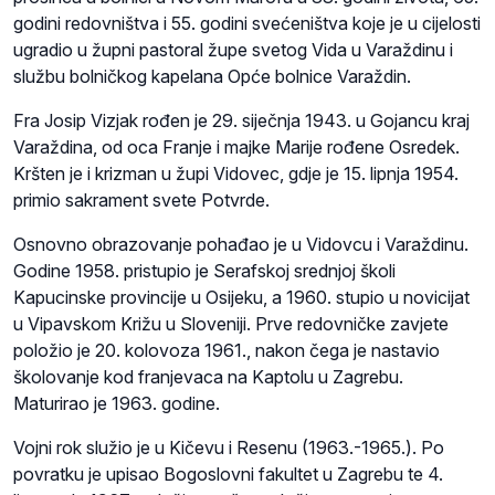
godini redovništva i 55. godini svećeništva koje je u cijelosti
ugradio u župni pastoral župe svetog Vida u Varaždinu i
službu bolničkog kapelana Opće bolnice Varaždin.
Fra Josip Vizjak rođen je 29. siječnja 1943. u Gojancu kraj
Varaždina, od oca Franje i majke Marije rođene Osredek.
Kršten je i krizman u župi Vidovec, gdje je 15. lipnja 1954.
primio sakrament svete Potvrde.
Osnovno obrazovanje pohađao je u Vidovcu i Varaždinu.
Godine 1958. pristupio je Serafskoj srednjoj školi
Kapucinske provincije u Osijeku, a 1960. stupio u novicijat
u Vipavskom Križu u Sloveniji. Prve redovničke zavjete
položio je 20. kolovoza 1961., nakon čega je nastavio
školovanje kod franjevaca na Kaptolu u Zagrebu.
Maturirao je 1963. godine.
Vojni rok služio je u Kičevu i Resenu (1963.-1965.). Po
povratku je upisao Bogoslovni fakultet u Zagrebu te 4.