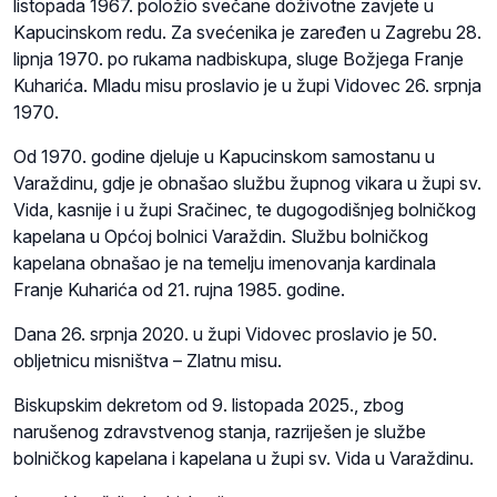
listopada 1967. položio svečane doživotne zavjete u
Kapucinskom redu. Za svećenika je zaređen u Zagrebu 28.
lipnja 1970. po rukama nadbiskupa, sluge Božjega Franje
Kuharića. Mladu misu proslavio je u župi Vidovec 26. srpnja
1970.
Od 1970. godine djeluje u Kapucinskom samostanu u
Varaždinu, gdje je obnašao službu župnog vikara u župi sv.
Vida, kasnije i u župi Sračinec, te dugogodišnjeg bolničkog
kapelana u Općoj bolnici Varaždin. Službu bolničkog
kapelana obnašao je na temelju imenovanja kardinala
Franje Kuharića od 21. rujna 1985. godine.
Dana 26. srpnja 2020. u župi Vidovec proslavio je 50.
obljetnicu misništva – Zlatnu misu.
Biskupskim dekretom od 9. listopada 2025., zbog
narušenog zdravstvenog stanja, razriješen je službe
bolničkog kapelana i kapelana u župi sv. Vida u Varaždinu.