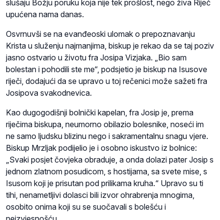
slušaju Božju poruku koja nije tek prošlost, nego živa Riječ
upućena nama danas.
Osvrnuvši se na evanđeoski ulomak o prepoznavanju
Krista u služenju najmanjima, biskup je rekao da se taj poziv
jasno ostvario u životu fra Josipa Vizjaka. „Bio sam
bolestan i pohodili ste me“, podsjetio je biskup na Isusove
riječi, dodajući da se upravo u toj rečenici može sažeti fra
Josipova svakodnevica.
Kao dugogodišnji bolnički kapelan, fra Josip je, prema
riječima biskupa, neumorno obilazio bolesnike, noseći im
ne samo ljudsku blizinu nego i sakramentalnu snagu vjere.
Biskup Mrzljak podijelio je i osobno iskustvo iz bolnice:
„Svaki posjet čovjeka obraduje, a onda dolazi pater Josip s
jednom zlatnom posudicom, s hostijama, sa svete mise, s
Isusom koji je prisutan pod prilikama kruha.“ Upravo su ti
tihi, nenametljivi dolasci bili izvor ohrabrenja mnogima,
osobito onima koji su se suočavali s bolešću i
neizvjesnošću.