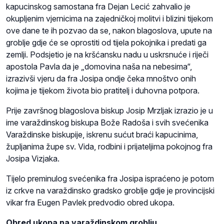
kapucinskog samostana fra Dejan Lecić zahvalio je
okupljenim vjernicima na zajedničkoj molitvi i blizini tijekom
ove dane te ih pozvao da se, nakon blagoslova, upute na
groblje gdje će se oprostiti od tijela pokojnika i predati ga
zemlji. Podsjetio je na kršćansku nadu u uskrsnuće i riječi
apostola Pavla da je „domovina naša na nebesima“,
izrazivši vjeru da fra Josipa ondje čeka mnoštvo onih
kojima je tijekom života bio pratitelj i duhovna potpora.
Prije završnog blagoslova biskup Josip Mrzljak izrazio je u
ime varaždinskog biskupa Bože Radoša i svih svećenika
Varaždinske biskupije, iskrenu sućut braći kapucinima,
župljanima župe sv. Vida, rodbini i prijateljima pokojnog fra
Josipa Vizjaka.
Tijelo preminulog svećenika fra Josipa ispraćeno je potom
iz crkve na varaždinsko gradsko groblje gdje je provincijski
vikar fra Eugen Pavlek predvodio obred ukopa.
Obred ukopa na varaždinskom groblju