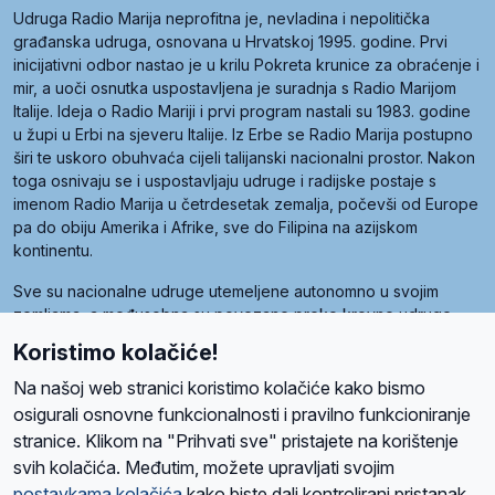
Udruga Radio Marija neprofitna je, nevladina i nepolitička
građanska udruga, osnovana u Hrvatskoj 1995. godine. Prvi
inicijativni odbor nastao je u krilu Pokreta krunice za obraćenje i
mir, a uoči osnutka uspostavljena je suradnja s Radio Marijom
Italije. Ideja o Radio Mariji i prvi program nastali su 1983. godine
u župi u Erbi na sjeveru Italije. Iz Erbe se Radio Marija postupno
širi te uskoro obuhvaća cijeli talijanski nacionalni prostor. Nakon
toga osnivaju se i uspostavljaju udruge i radijske postaje s
imenom Radio Marija u četrdesetak zemalja, počevši od Europe
pa do obiju Amerika i Afrike, sve do Filipina na azijskom
kontinentu.
Sve su nacionalne udruge utemeljene autonomno u svojim
zemljama, a međusobna su povezane preko krovne udruge
pod nazivom Svjetska obitelj Radio Marije (World Family of
Koristimo kolačiće!
Radio Maria). Svjetsku obitelj utemeljilo je sedam članica, među
kojima je i hrvatska Udruga Radio Marija.
Na našoj web stranici koristimo kolačiće kako bismo
osigurali osnovne funkcionalnosti i pravilno funkcioniranje
stranice. Klikom na "Prihvati sve" pristajete na korištenje
svih kolačića. Međutim, možete upravljati svojim
O nama
Radio
Program
Volonteri
Prijatelji
Kontakt
Pravila privatnosti
postavkama kolačića
kako biste dali kontrolirani pristanak.