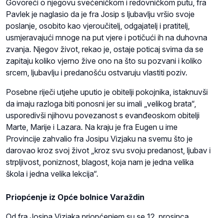
Govoreći o njegovu svećeničkom i redovničkom putu, fra
Pavlek je naglasio da je fra Josip s ljubavlju vršio svoje
poslanje, osobito kao vjeroučitelj, odgajatelj i pratitelj,
usmjeravajući mnoge na put vjere i potičući ih na duhovna
zvanja. Njegov život, rekao je, ostaje poticaj svima da se
zapitaju koliko vjerno žive ono na što su pozvani i koliko
srcem, ljubavlju i predanošću ostvaruju vlastiti poziv.
Posebne riječi utjehe uputio je obitelji pokojnika, istaknuvši
da imaju razloga biti ponosni jer su imali „velikog brata“,
usporedivši njihovu povezanost s evanđeoskom obitelji
Marte, Marije i Lazara. Na kraju je fra Eugen u ime
Provincije zahvalio fra Josipu Vizjaku na svemu što je
darovao kroz svoj život „kroz svu svoju predanost, ljubav i
strpljivost, poniznost, blagost, koja nam je jedna velika
škola i jedna velika lekcija“.
Priopćenje iz Opće bolnice Varaždin
Od fra Josipa Vizjaka priopćenjem su se 12. prosinca