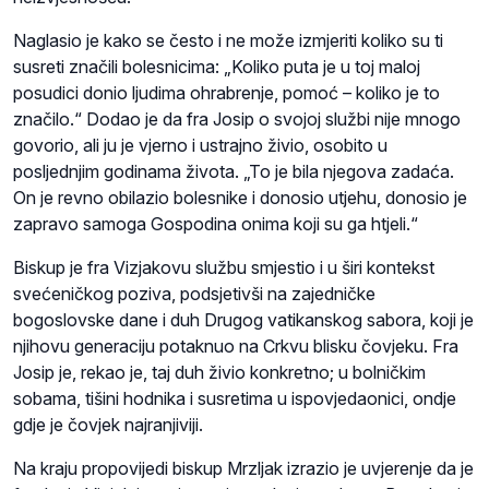
Naglasio je kako se često i ne može izmjeriti koliko su ti
susreti značili bolesnicima: „Koliko puta je u toj maloj
posudici donio ljudima ohrabrenje, pomoć – koliko je to
značilo.“ Dodao je da fra Josip o svojoj službi nije mnogo
govorio, ali ju je vjerno i ustrajno živio, osobito u
posljednjim godinama života. „To je bila njegova zadaća.
On je revno obilazio bolesnike i donosio utjehu, donosio je
zapravo samoga Gospodina onima koji su ga htjeli.“
Biskup je fra Vizjakovu službu smjestio i u širi kontekst
svećeničkog poziva, podsjetivši na zajedničke
bogoslovske dane i duh Drugog vatikanskog sabora, koji je
njihovu generaciju potaknuo na Crkvu blisku čovjeku. Fra
Josip je, rekao je, taj duh živio konkretno; u bolničkim
sobama, tišini hodnika i susretima u ispovjedaonici, ondje
gdje je čovjek najranjiviji.
Na kraju propovijedi biskup Mrzljak izrazio je uvjerenje da je