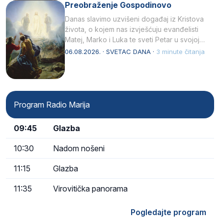
Preobraženje Gospodinovo
Danas slavimo uzvišeni događaj iz Kristova
života, o kojem nas izvješćuju evanđelisti
Matej, Marko i Luka te sveti Petar u svojoj
drugoj…
06.08.2026. · SVETAC DANA ·
3 minute čitanja
Program Radio Marija
09:45
Glazba
10:30
Nadom nošeni
11:15
Glazba
11:35
Virovitička panorama
Pogledajte program