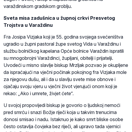
varaždinskom gradskom groblju.
Sveta misa zadušnica u župnoj crkvi Presvetog
Trojstva u Varaždinu
Fra Josipa Vizjaka koji je 55. godina svojega svećeništva
ugradio u župni pastoral župe svetog Vida u Varaždinu i
službu bolničkog kapelana Opće bolnice Varaždin ispratili
su mnogobrojni Varaždinci, župljani, obitelji i prijatelji.
Uvodeći u misno slavlje biskup Mrzljak pozvao je okupljene
da ispraćajući na vječni počinak pokojnog fra Vizjaka mole
za njegovu dušu, ali i da u slavlju svete mise obnove i
ojačaju svoju vjeru u vječni život vjerujući onom koji je
rekao: „Ako i umrete, živjet ćete“.
U svojoj propovijedi biskup je govorio o ljudskoj nemoći
pred smrću i snazi Božje riječi koja u takvim trenucima
donosi smisao i nadu. Istaknuo je kako smrt bliske osobe
često ostavlja čovjeka bez riječi, ali upravo tada vjernici