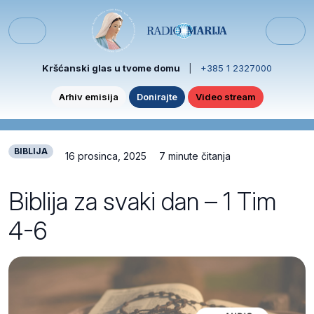
Skip to content
Skip to footer
Menu
Kršćanski glas u tvome domu
|
+385 1 2327000
Arhiv emisija
Donirajte
Video stream
BIBLIJA
16 prosinca, 2025
7 minute čitanja
Biblija za svaki dan – 1 Tim
4-6