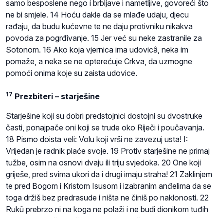
samo besposlene nego i brbljave i nametljive, govoreći što
ne bi smjele. 14 Hoću dakle da se mlađe udaju, djecu
rađaju, da budu kućevne te ne daju protivniku nikakva
povoda za pogrđivanje. 15 Jer već su neke zastranile za
Sotonom. 16 Ako koja vjernica ima udovicâ, neka im
pomaže, a neka se ne opterećuje Crkva, da uzmogne
pomoći onima koje su zaista udovice.
17
Prezbiteri – starješine
Starješine koji su dobri predstojnici dostojni su dvostruke
časti, ponajpače oni koji se trude oko Riječi i poučavanja.
18 Pismo doista veli: Volu koji vrši ne zavezuj usta! I:
Vrijedan je radnik plaće svoje. 19 Protiv starješine ne primaj
tužbe, osim na osnovi dvaju ili triju svjedoka. 20 One koji
griješe, pred svima ukori da i drugi imaju straha! 21 Zaklinjem
te pred Bogom i Kristom Isusom i izabranim anđelima da se
toga držiš bez predrasude i ništa ne činiš po naklonosti. 22
Rukû prebrzo ni na koga ne polaži i ne budi dionikom tuđih