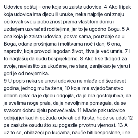
Udovice poštuj – one koje su zaista udovice. 4 Ako li ipak
koja udovica ima djecu ili unuke, neka najprije oni znaju
očitovati svoju pobožnost prema vlastitom domu i
uzdarjem uzvraćati roditeljima, jer to je ugodno Bogu. 5 A
ona koja je zaista udovica, posve sama, pouzdaje se u
Boga, odana prošnjama i molitvama noć i dan; 6 ona,
naprotiv, koja provodi lagodan život, živa je već umrla. 7 I
to naglašuj da budu besprijekorne. 8 Ako li se tkogod za
svoje, navlastito za ukućane, ne stara, zanijekao je vjeru i
gori je od nevjernika.
9 U popis neka se unosi udovica ne mlađa od šezdeset
godina, jednog muža žena, 10 koja ima svjedočanstvo
dobrih djela: da je djecu odgojila, da je bila gostoljubiva, da
je svetima noge prala, da je nevoljnima pomagala, da se
svakom dobru djelu posvećivala. 11 Mlađe pak udovice
odbijaj jer kad ih požuda odvrati od Krista, hoće se udati 12
pa zasluže osudu što su pogazile prvotnu vjernost. 13 A
uz to se, obilazeći po kućama, nauče biti besposlene, i ne