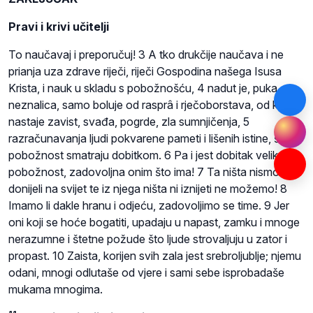
Pravi i krivi učitelji
To naučavaj i preporučuj! 3 A tko drukčije naučava i ne
prianja uza zdrave riječi, riječi Gospodina našega Isusa
Krista, i nauk u skladu s pobožnošću, 4 nadut je, puka
neznalica, samo boluje od rasprâ i rječoborstava, od kojih
nastaje zavist, svađa, pogrde, zla sumnjičenja, 5
razračunavanja ljudi pokvarene pameti i lišenih istine, što
pobožnost smatraju dobitkom. 6 Pa i jest dobitak velik
pobožnost, zadovoljna onim što ima! 7 Ta ništa nismo
donijeli na svijet te iz njega ništa ni iznijeti ne možemo! 8
Imamo li dakle hranu i odjeću, zadovoljimo se time. 9 Jer
oni koji se hoće bogatiti, upadaju u napast, zamku i mnoge
nerazumne i štetne požude što ljude strovaljuju u zator i
propast. 10 Zaista, korijen svih zala jest srebroljublje; njemu
odani, mnogi odlutaše od vjere i sami sebe isprobadaše
mukama mnogima.