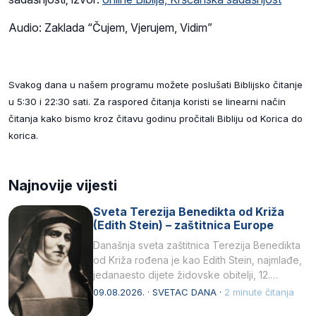
Audio: Zaklada “Čujem, Vjerujem, Vidim”
Svakog dana u našem programu možete poslušati Biblijsko čitanje
u 5:30 i 22:30 sati. Za raspored čitanja koristi se linearni način
čitanja kako bismo kroz čitavu godinu pročitali Bibliju od Korica do
korica.
Najnovije vijesti
Sveta Terezija Benedikta od Križa
(Edith Stein) – zaštitnica Europe
Današnja sveta zaštitnica Terezija Benedikta
od Križa rođena je kao Edith Stein, najmlađe,
jedanaesto dijete židovske obitelji, 12.
listopada 1891, u Wrocławu…
09.08.2026. · SVETAC DANA ·
2 minute čitanja