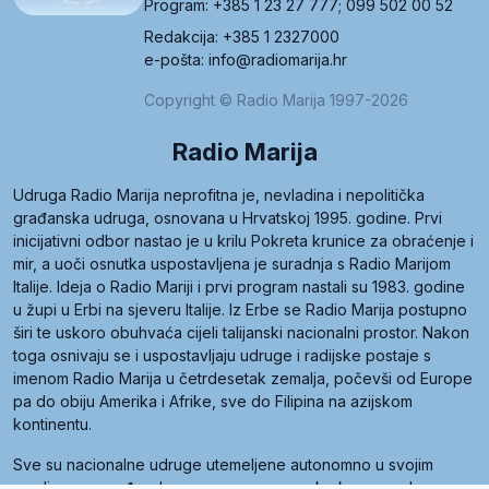
Program: +385 1 23 27 777; 099 502 00 52
Redakcija: +385 1 2327000
e-pošta: info@radiomarija.hr
Copyright © Radio Marija 1997-2026
Radio Marija
Udruga Radio Marija neprofitna je, nevladina i nepolitička
građanska udruga, osnovana u Hrvatskoj 1995. godine. Prvi
inicijativni odbor nastao je u krilu Pokreta krunice za obraćenje i
mir, a uoči osnutka uspostavljena je suradnja s Radio Marijom
Italije. Ideja o Radio Mariji i prvi program nastali su 1983. godine
u župi u Erbi na sjeveru Italije. Iz Erbe se Radio Marija postupno
širi te uskoro obuhvaća cijeli talijanski nacionalni prostor. Nakon
toga osnivaju se i uspostavljaju udruge i radijske postaje s
imenom Radio Marija u četrdesetak zemalja, počevši od Europe
pa do obiju Amerika i Afrike, sve do Filipina na azijskom
kontinentu.
Sve su nacionalne udruge utemeljene autonomno u svojim
zemljama, a međusobna su povezane preko krovne udruge