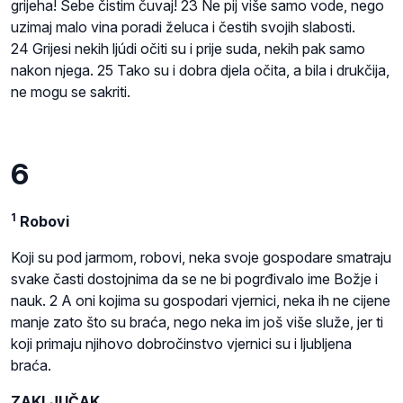
grijeha! Sebe čistim čuvaj! 23 Ne pij više samo vode, nego
uzimaj malo vina poradi želuca i čestih svojih slabosti.
24 Grijesi nekih ljúdi očiti su i prije suda, nekih pak samo
nakon njega. 25 Tako su i dobra djela očita, a bila i drukčija,
ne mogu se sakriti.
6
1
Robovi
Koji su pod jarmom, robovi, neka svoje gospodare smatraju
svake časti dostojnima da se ne bi pogrđivalo ime Božje i
nauk. 2 A oni kojima su gospodari vjernici, neka ih ne cijene
manje zato što su braća, nego neka im još više služe, jer ti
koji primaju njihovo dobročinstvo vjernici su i ljubljena
braća.
ZAKLJUČAK