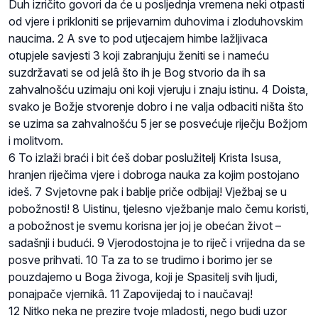
Duh izričito govori da će u posljednja vremena neki otpasti
od vjere i prikloniti se prijevarnim duhovima i zloduhovskim
naucima. 2 A sve to pod utjecajem himbe lažljivaca
otupjele savjesti 3 koji zabranjuju ženiti se i nameću
suzdržavati se od jelâ što ih je Bog stvorio da ih sa
zahvalnošću uzimaju oni koji vjeruju i znaju istinu. 4 Doista,
svako je Božje stvorenje dobro i ne valja odbaciti ništa što
se uzima sa zahvalnošću 5 jer se posvećuje riječju Božjom
i molitvom.
6 To izlaži braći i bit ćeš dobar poslužitelj Krista Isusa,
hranjen riječima vjere i dobroga nauka za kojim postojano
ideš. 7 Svjetovne pak i bablje priče odbijaj! Vježbaj se u
pobožnosti! 8 Uistinu, tjelesno vježbanje malo čemu koristi,
a pobožnost je svemu korisna jer joj je obećan život –
sadašnji i budući. 9 Vjerodostojna je to riječ i vrijedna da se
posve prihvati. 10 Ta za to se trudimo i borimo jer se
pouzdajemo u Boga živoga, koji je Spasitelj svih ljudi,
ponajpače vjernikâ. 11 Zapovijedaj to i naučavaj!
12 Nitko neka ne prezire tvoje mladosti, nego budi uzor