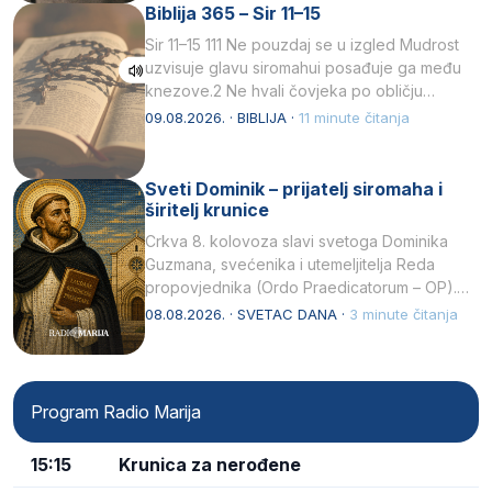
Biblija 365 – Sir 11–15
Sir 11–15 111 Ne pouzdaj se u izgled Mudrost
uzvisuje glavu siromahui posađuje ga među
knezove.2 Ne hvali čovjeka po obličju
njegovui…
09.08.2026. · BIBLIJA ·
11 minute čitanja
Sveti Dominik – prijatelj siromaha i
širitelj krunice
Crkva 8. kolovoza slavi svetoga Dominika
Guzmana, svećenika i utemeljitelja Reda
propovjednika (Ordo Praedicatorum – OP).
Svojim životom, dubokom ljubavlju prema
08.08.2026. · SVETAC DANA ·
3 minute čitanja
Kristu…
Program Radio Marija
15:15
Krunica za nerođene