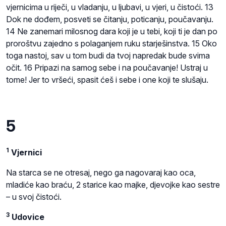
vjernicima u riječi, u vladanju, u ljubavi, u vjeri, u čistoći. 13
Dok ne dođem, posveti se čitanju, poticanju, poučavanju.
14 Ne zanemari milosnog dara koji je u tebi, koji ti je dan po
proroštvu zajedno s polaganjem ruku starješinstva. 15 Oko
toga nastoj, sav u tom budi da tvoj napredak bude svima
očit. 16 Pripazi na samog sebe i na poučavanje! Ustraj u
tome! Jer to vršeći, spasit ćeš i sebe i one koji te slušaju.
5
1
Vjernici
Na starca se ne otresaj, nego ga nagovaraj kao oca,
mladiće kao braću, 2 starice kao majke, djevojke kao sestre
– u svoj čistoći.
3
Udovice