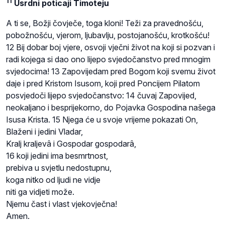
11
Usrdni poticaji Timoteju
A ti se, Božji čovječe, toga kloni! Teži za pravednošću,
pobožnošću, vjerom, ljubavlju, postojanošću, krotkošću!
12 Bij dobar boj vjere, osvoji vječni život na koji si pozvan i
radi kojega si dao ono lijepo svjedočanstvo pred mnogim
svjedocima! 13 Zapovijedam pred Bogom koji svemu život
daje i pred Kristom Isusom, koji pred Poncijem Pilatom
posvjedoči lijepo svjedočanstvo: 14 čuvaj Zapovijed,
neokaljano i besprijekorno, do Pojavka Gospodina našega
Isusa Krista. 15 Njega će u svoje vrijeme pokazati On,
Blaženi i jedini Vladar,
Kralj kraljevâ i Gospodar gospodarâ,
16 koji jedini ima besmrtnost,
prebiva u svjetlu nedostupnu,
koga nitko od ljudi ne vidje
niti ga vidjeti može.
Njemu čast i vlast vjekovječna!
Amen.