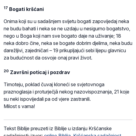
17
Bogati kršćani
Onima koji su u sadašnjem svijetu bogati zapovijedaj neka
ne budu bahati i neka se ne uzdaju u nesigurno bogatstvo,
nego u Boga koji nam sve bogato daje na uživanje; 18
neka dobro čine, neka se bogate dobrim djelima, neka budu
darežljivi, zajedničari – 19 prikupljajući sebi lijepu glavnicu
za budućnost da osvoje onaj pravi život.
20
Završni poticaj i pozdrav
Timoteju, poklad čuvaj kloneći se svjetovnoga
praznoglasja i proturječjâ nekog nazovispoznanja, 21 koje
su neki ispovijedali pa od vjere zastranili.
Milost s vama!
Tekst Biblije preuzeti iz Biblije u izdanju Kršćanske
sadašnjosti; izvor:
online Biblija, Kršćanska sadašnjost