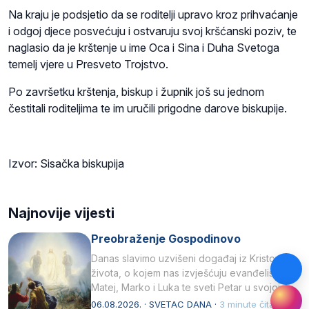
Na kraju je podsjetio da se roditelji upravo kroz prihvaćanje
i odgoj djece posvećuju i ostvaruju svoj kršćanski poziv, te
naglasio da je krštenje u ime Oca i Sina i Duha Svetoga
temelj vjere u Presveto Trojstvo.
Po završetku krštenja, biskup i župnik još su jednom
čestitali roditeljima te im uručili prigodne darove biskupije.
Izvor: Sisačka biskupija
Najnovije vijesti
Preobraženje Gospodinovo
Danas slavimo uzvišeni događaj iz Kristova
života, o kojem nas izvješćuju evanđelisti
Matej, Marko i Luka te sveti Petar u svojoj
drugoj…
06.08.2026. · SVETAC DANA ·
3 minute čitanja