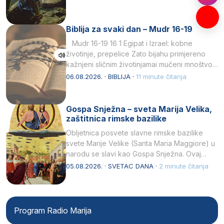
Biblija za svaki dan – Mudr 16-19
Mudr 16-19 16 1 Egipat i Izrael: kobne
životinje, prepelice Zato bijahu primjereno
kažnjeni sličnim životinjamai mučeni mnoštvom
kukaca.2 A narod…
06.08.2026. · BIBLIJA ·
11 minute čitanja
Gospa Snježna – sveta Marija Velika,
zaštitnica rimske bazilike
Obljetnica posvete slavne rimske bazilike
svete Marije Velike (Santa Maria Maggiore) u
narodu se slavi kao Gospa Snježna. Ovaj
naziv, Sancta Maria…
05.08.2026. · SVETAC DANA ·
2 minute čitanja
Program Radio Marija