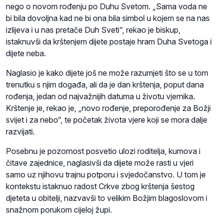
nego o novom rođenju po Duhu Svetom. „Sama voda ne
bi bila dovoljna kad ne bi ona bila simbol u kojem se na nas
izlijeva i u nas pretače Duh Sveti“, rekao je biskup,
istaknuvši da krštenjem dijete postaje hram Duha Svetoga i
dijete neba.
Naglasio je kako dijete još ne može razumjeti što se u tom
trenutku s njim događa, ali da je dan krštenja, poput dana
rođenja, jedan od najvažnijih datuma u životu vjernika.
Krštenje je, rekao je, „novo rođenje, preporođenje za Božji
svijet i za nebo“, te početak života vjere koji se mora dalje
razvijati.
Posebnu je pozornost posvetio ulozi roditelja, kumova i
čitave zajednice, naglasivši da dijete može rasti u vjeri
samo uz njihovu trajnu potporu i svjedočanstvo. U tom je
kontekstu istaknuo radost Crkve zbog krštenja šestog
djeteta u obitelji, nazvavši to velikim Božjim blagoslovom i
snažnom porukom cijeloj župi.