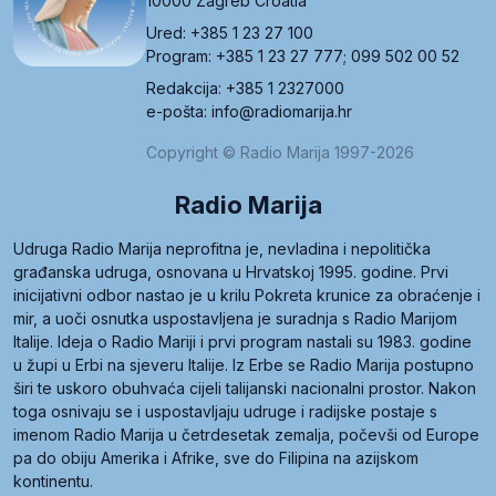
10000 Zagreb Croatia
Ured: +385 1 23 27 100
Program: +385 1 23 27 777; 099 502 00 52
Redakcija: +385 1 2327000
e-pošta: info@radiomarija.hr
Copyright © Radio Marija 1997-2026
Radio Marija
Udruga Radio Marija neprofitna je, nevladina i nepolitička
građanska udruga, osnovana u Hrvatskoj 1995. godine. Prvi
inicijativni odbor nastao je u krilu Pokreta krunice za obraćenje i
mir, a uoči osnutka uspostavljena je suradnja s Radio Marijom
Italije. Ideja o Radio Mariji i prvi program nastali su 1983. godine
u župi u Erbi na sjeveru Italije. Iz Erbe se Radio Marija postupno
širi te uskoro obuhvaća cijeli talijanski nacionalni prostor. Nakon
toga osnivaju se i uspostavljaju udruge i radijske postaje s
imenom Radio Marija u četrdesetak zemalja, počevši od Europe
pa do obiju Amerika i Afrike, sve do Filipina na azijskom
kontinentu.