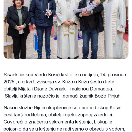
Sisački biskup Vlado Košić krstio je u nedjelju, 14. prosinca
2025., u crkvi Uzvišenja sv. Križa u Križu šesto dijete
obitelji Mijata i Dijane Duvnjak – malenog Domagoja.
Slavlju krštenja nazočio je i domaći župnik Božo Pinjuh.
Nakon službe Riječi okupljenima se obratio biskup Košić
čestitavši roditeljima, obitelji i cijeloj župnoj zajednici.
Govoreći o značenju sakramenta krštenja, biskup je
pojasnio da se u krštenju ne radi samo o obredu s vodom,