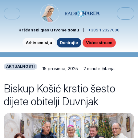
Skip to content
Skip to footer
Menu
Kršćanski glas u tvome domu
|
+385 1 2327000
Arhiv emisija
Donirajte
Video stream
AKTUALNOSTI
15 prosinca, 2025
2 minute čitanja
Biskup Košić krstio šesto
dijete obitelji Duvnjak