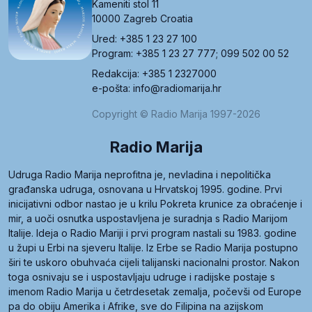
Kameniti stol 11
10000 Zagreb Croatia
Ured: +385 1 23 27 100
Program: +385 1 23 27 777; 099 502 00 52
Redakcija: +385 1 2327000
e-pošta: info@radiomarija.hr
Copyright © Radio Marija 1997-2026
Radio Marija
Udruga Radio Marija neprofitna je, nevladina i nepolitička
građanska udruga, osnovana u Hrvatskoj 1995. godine. Prvi
inicijativni odbor nastao je u krilu Pokreta krunice za obraćenje i
mir, a uoči osnutka uspostavljena je suradnja s Radio Marijom
Italije. Ideja o Radio Mariji i prvi program nastali su 1983. godine
u župi u Erbi na sjeveru Italije. Iz Erbe se Radio Marija postupno
širi te uskoro obuhvaća cijeli talijanski nacionalni prostor. Nakon
toga osnivaju se i uspostavljaju udruge i radijske postaje s
imenom Radio Marija u četrdesetak zemalja, počevši od Europe
pa do obiju Amerika i Afrike, sve do Filipina na azijskom