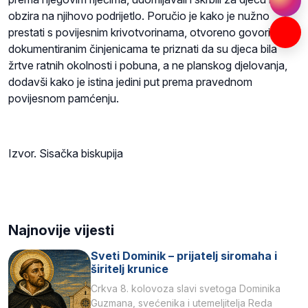
obzira na njihovo podrijetlo. Poručio je kako je nužno
prestati s povijesnim krivotvorinama, otvoreno govoriti o
dokumentiranim činjenicama te priznati da su djeca bila
žrtve ratnih okolnosti i pobuna, a ne planskog djelovanja,
dodavši kako je istina jedini put prema pravednom
povijesnom pamćenju.
Izvor. Sisačka biskupija
Najnovije vijesti
Sveti Dominik – prijatelj siromaha i
širitelj krunice
Crkva 8. kolovoza slavi svetoga Dominika
Guzmana, svećenika i utemeljitelja Reda