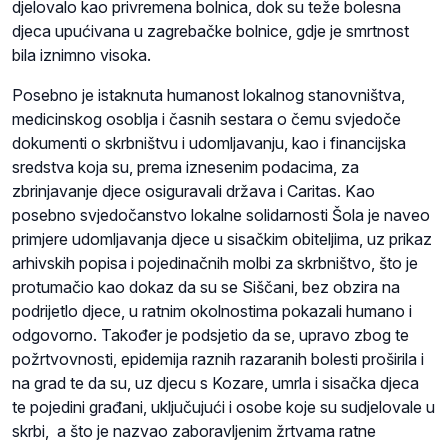
djelovalo kao privremena bolnica, dok su teže bolesna
djeca upućivana u zagrebačke bolnice, gdje je smrtnost
bila iznimno visoka.
Posebno je istaknuta humanost lokalnog stanovništva,
medicinskog osoblja i časnih sestara o čemu svjedoče
dokumenti o skrbništvu i udomljavanju, kao i financijska
sredstva koja su, prema iznesenim podacima, za
zbrinjavanje djece osiguravali država i Caritas. Kao
posebno svjedočanstvo lokalne solidarnosti Šola je naveo
primjere udomljavanja djece u sisačkim obiteljima, uz prikaz
arhivskih popisa i pojedinačnih molbi za skrbništvo, što je
protumačio kao dokaz da su se Siščani, bez obzira na
podrijetlo djece, u ratnim okolnostima pokazali humano i
odgovorno. Također je podsjetio da se, upravo zbog te
požrtvovnosti, epidemija raznih razaranih bolesti proširila i
na grad te da su, uz djecu s Kozare, umrla i sisačka djeca
te pojedini građani, uključujući i osobe koje su sudjelovale u
skrbi, a što je nazvao zaboravljenim žrtvama ratne