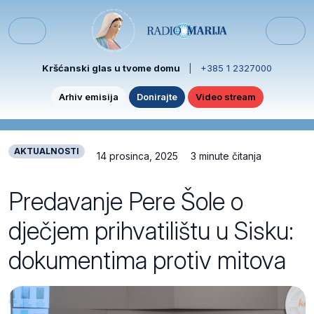
Skip to content
Skip to footer
Menu
Kršćanski glas u tvome domu
|
+385 1 2327000
Arhiv emisija
Donirajte
Video stream
AKTUALNOSTI
14 prosinca, 2025
3 minute čitanja
Predavanje Pere Šole o
dječjem prihvatilištu u Sisku:
dokumentima protiv mitova