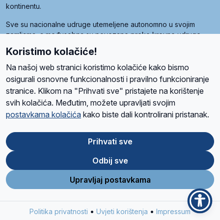
kontinentu.
Sve su nacionalne udruge utemeljene autonomno u svojim
zemljama, a međusobna su povezane preko krovne udruge
pod nazivom Svjetska obitelj Radio Marije (World Family of
Koristimo kolačiće!
Radio Maria). Svjetsku obitelj utemeljilo je sedam članica, među
kojima je i hrvatska Udruga Radio Marija.
Na našoj web stranici koristimo kolačiće kako bismo
osigurali osnovne funkcionalnosti i pravilno funkcioniranje
stranice. Klikom na "Prihvati sve" pristajete na korištenje
svih kolačića. Međutim, možete upravljati svojim
O nama
Radio
Program
Volonteri
Prijatelji
Kontakt
Pravila privatnosti
postavkama kolačića
kako biste dali kontrolirani pristanak.
Kolačići
Uvjeti korištenja
Ova stranica je zaštićena Google reCAPTCHA sustavom
Prihvati sve
Odbij sve
App
Google
Store
Play
Upravljaj postavkama
Design and development
SIK
&
C-Tel
•
•
Politika privatnosti
Uvjeti korištenja
Impressum