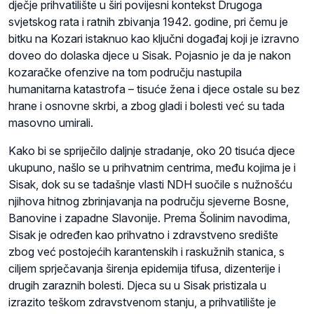
dječje prihvatilište u širi povijesni kontekst Drugoga
svjetskog rata i ratnih zbivanja 1942. godine, pri čemu je
bitku na Kozari istaknuo kao ključni događaj koji je izravno
doveo do dolaska djece u Sisak. Pojasnio je da je nakon
kozaračke ofenzive na tom području nastupila
humanitarna katastrofa – tisuće žena i djece ostale su bez
hrane i osnovne skrbi, a zbog gladi i bolesti već su tada
masovno umirali.
Kako bi se spriječilo daljnje stradanje, oko 20 tisuća djece
ukupuno, našlo se u prihvatnim centrima, među kojima je i
Sisak, dok su se tadašnje vlasti NDH suočile s nužnošću
njihova hitnog zbrinjavanja na području sjeverne Bosne,
Banovine i zapadne Slavonije. Prema Šolinim navodima,
Sisak je određen kao prihvatno i zdravstveno središte
zbog već postojećih karantenskih i raskužnih stanica, s
ciljem sprječavanja širenja epidemija tifusa, dizenterije i
drugih zaraznih bolesti. Djeca su u Sisak pristizala u
izrazito teškom zdravstvenom stanju, a prihvatilište je