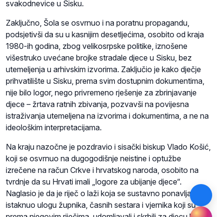
svakodnevice u Sisku.
Zaključno, Šola se osvrnuo i na poratnu propagandu,
podsjetivši da su u kasnijim desetljećima, osobito od kraja
1980-ih godina, zbog velikosrpske politike, iznošene
višestruko uvećane brojke stradale djece u Sisku, bez
utemeljenja u arhivskim izvorima. Zaključio je kako dječje
prihvatilište u Sisku, prema svim dostupnim dokumentima,
nije bilo logor, nego privremeno rješenje za zbrinjavanje
djece – žrtava ratnih zbivanja, pozvavši na povijesna
istraživanja utemeljena na izvorima i dokumentima, a ne na
ideološkim interpretacijama.
Na kraju nazočne je pozdravio i sisački biskup Vlado Košić,
koji se osvrnuo na dugogodišnje neistine i optužbe
izrečene na račun Crkve i hrvatskog naroda, osobito na
tvrdnje da su Hrvati imali „logore za ubijanje djece“.
Naglasio je da je riječ o laži koja se sustavno ponavlja te
istaknuo ulogu župnika, časnih sestara i vjernika koji su,
prema njegovim riječima, udomljavali i skrbili za djecu bez