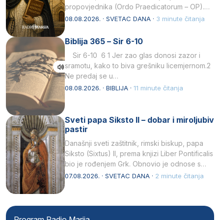
propovjednika (Ordo Praedicatorum – OP).
Svojim životom, dubokom ljubavlju prema
08.08.2026. · SVETAC DANA ·
3 minute čitanja
Kristu…
Biblija 365 – Sir 6-10
Sir 6-10 6 1 Jer zao glas donosi zazor i
sramotu, kako to biva grešniku licemjernom.2
Ne predaj se u…
08.08.2026. · BIBLIJA ·
11 minute čitanja
Sveti papa Siksto II – dobar i miroljubiv
pastir
Današnji sveti zaštitnik, rimski biskup, papa
Siksto (Sixtus) II, prema knjizi Liber Pontificalis
bio je rođenjem Grk. Obnovio je odnose s
afričkim…
07.08.2026. · SVETAC DANA ·
2 minute čitanja
Program Radio Marija