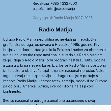
Redakcija: +385 1 2327000
e-pošta: info@radiomarija.hr
Copyright © Radio Marija 1997-2026
Radio Marija
Udruga Radio Marija neprofitna je, nevladina i nepolitička
građanska udruga, osnovana u Hrvatskoj 1995. godine. Prvi
inicijativni odbor nastao je u krilu Pokreta krunice za obraćenje i
mir, a uoči osnutka uspostavljena je suradnja s Radio Marijom
Italije. Ideja o Radio Mariji i prvi program nastali su 1983. godine
u župi u Erbi na sjeveru Italije. Iz Erbe se Radio Marija postupno
širi te uskoro obuhvaća cijeli talijanski nacionalni prostor. Nakon
toga osnivaju se i uspostavljaju udruge i radijske postaje s
imenom Radio Marija u četrdesetak zemalja, počevši od Europe
pa do obiju Amerika i Afrike, sve do Filipina na azijskom
kontinentu.
Sve su nacionalne udruge utemeljene autonomno u svojim
zemljama, a međusobna su povezane preko krovne udruge
pod nazivom Svjetska obitelj Radio Marije (World Family of