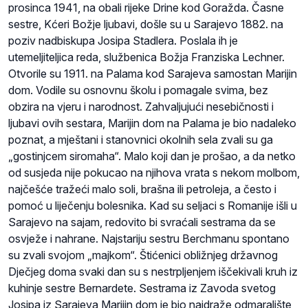
prosinca 1941, na obali rijeke Drine kod Goražda. Časne
sestre, Kćeri Božje ljubavi, došle su u Sarajevo 1882. na
poziv nadbiskupa Josipa Stadlera. Poslala ih je
utemeljiteljica reda, službenica Božja Franziska Lechner.
Otvorile su 1911. na Palama kod Sarajeva samostan Marijin
dom. Vodile su osnovnu školu i pomagale svima, bez
obzira na vjeru i narodnost. Zahvaljujući nesebičnosti i
ljubavi ovih sestara, Marijin dom na Palama je bio nadaleko
poznat, a mještani i stanovnici okolnih sela zvali su ga
„gostinjcem siromaha“. Malo koji dan je prošao, a da netko
od susjeda nije pokucao na njihova vrata s nekom molbom,
najčešće tražeći malo soli, brašna ili petroleja, a često i
pomoć u liječenju bolesnika. Kad su seljaci s Romanije išli u
Sarajevo na sajam, redovito bi svraćali sestrama da se
osvježe i nahrane. Najstariju sestru Berchmanu spontano
su zvali svojom „majkom“. Štićenici obližnjeg državnog
Dječjeg doma svaki dan su s nestrpljenjem iščekivali kruh iz
kuhinje sestre Bernardete. Sestrama iz Zavoda svetog
Josipa iz Sarajeva Marijin dom je bio najdraže odmaralište,