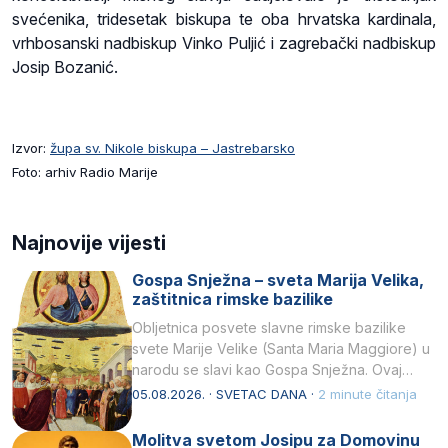
svećenika, tridesetak biskupa te oba hrvatska kardinala,
vrhbosanski nadbiskup Vinko Puljić i zagrebački nadbiskup
Josip Bozanić.
Izvor:
župa sv. Nikole biskupa – Jastrebarsko
Foto: arhiv Radio Marije
Najnovije vijesti
Gospa Snježna – sveta Marija Velika,
zaštitnica rimske bazilike
Obljetnica posvete slavne rimske bazilike
svete Marije Velike (Santa Maria Maggiore) u
narodu se slavi kao Gospa Snježna. Ovaj
naziv, Sancta Maria…
05.08.2026. · SVETAC DANA ·
2 minute čitanja
Molitva svetom Josipu za Domovinu