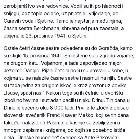
zarobljeništvo sve redovnice. Vodili su ih po hladnoći i
snijegu, bez tople odjeće, uz prijetnje i vrijeđanje, do
Carevih voda i Sjetline. Tamo je najstarija među njima,
časna sestra Berchmana, shrvana od puta zaostala, a
ubijena je 23. prosinca 1941. u Sjetlini.
Ostale četiri časne sestre odvedene su do Goražda, kamo
su stigle 15. prosinca 1941. Smještene su u zgradu vojarne,
na drugom katu. Vojarnom je tada zapovijedao major
Jezdimir Dangić. Pijani četnici noću su provalili u sobe, u
kojima su se nalazile časne sestre i nasrnuli na njih. Sestre
su tada jedna za drugom iskočile kroz prozor uz povike
„Isuse, spasi nas!“ Nakon toga su ih četnici u dvorištu
izboli noževima i sutradan bacili u rijeku Drinu. Tih dana u
Drinu je bačeno oko 8 000 ljudi. Prvi je te zločine opisao
slovenski svećenik Franc Ksaver Meško, koji se tih dana
također nalazio na Palama, a kasnije su zabilježeni u
mnogim zapisima i knjigama, od kojih se posebno ističe
djela „Drinske mučenice“ svećenika Ante Bakovića i