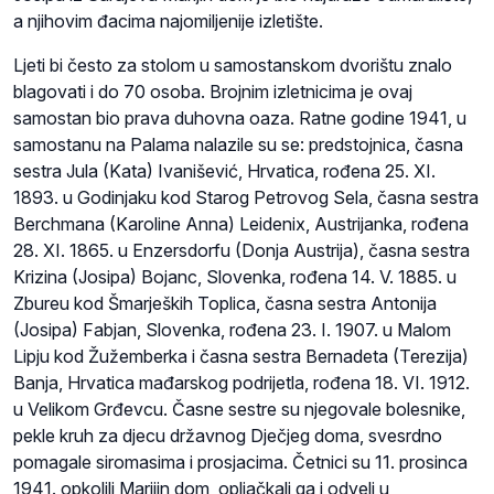
a njihovim đacima najomiljenije izletište.
Ljeti bi često za stolom u samostanskom dvorištu znalo
blagovati i do 70 osoba. Brojnim izletnicima je ovaj
samostan bio prava duhovna oaza. Ratne godine 1941, u
samostanu na Palama nalazile su se: predstojnica, časna
sestra Jula (Kata) Ivanišević, Hrvatica, rođena 25. XI.
1893. u Godinjaku kod Starog Petrovog Sela, časna sestra
Berchmana (Karoline Anna) Leidenix, Austrijanka, rođena
28. XI. 1865. u Enzersdorfu (Donja Austrija), časna sestra
Krizina (Josipa) Bojanc, Slovenka, rođena 14. V. 1885. u
Zbureu kod Šmarjeških Toplica, časna sestra Antonija
(Josipa) Fabjan, Slovenka, rođena 23. I. 1907. u Malom
Lipju kod Žužemberka i časna sestra Bernadeta (Terezija)
Banja, Hrvatica mađarskog podrijetla, rođena 18. VI. 1912.
u Velikom Grđevcu. Časne sestre su njegovale bolesnike,
pekle kruh za djecu državnog Dječjeg doma, svesrdno
pomagale siromasima i prosjacima. Četnici su 11. prosinca
1941. opkolili Marijin dom, opljačkali ga i odveli u