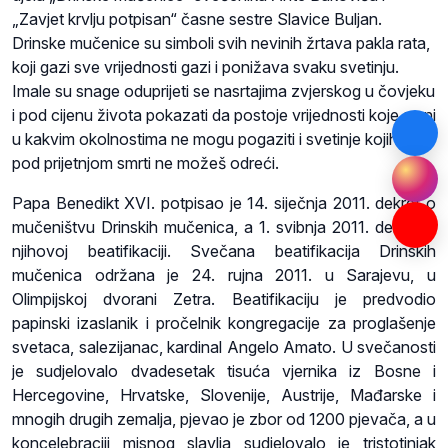
„Zavjet krvlju potpisan“ časne sestre Slavice Buljan.
Drinske mučenice su simboli svih nevinih žrtava pakla rata,
koji gazi sve vrijednosti gazi i ponižava svaku svetinju.
Imale su snage oduprijeti se nasrtajima zvjerskog u čovjeku
i pod cijenu života pokazati da postoje vrijednosti koje se ni
u kakvim okolnostima ne mogu pogaziti i svetinje kojih se ni
pod prijetnjom smrti ne možeš odreći.
Papa Benedikt XVI. potpisao je 14. siječnja 2011. dekret o
mučeništvu Drinskih mučenica, a 1. svibnja 2011. dekret o
njihovoj beatifikaciji. Svečana beatifikacija Drinskih
mučenica održana je 24. rujna 2011. u Sarajevu, u
Olimpijskoj dvorani Zetra. Beatifikaciju je predvodio
papinski izaslanik i pročelnik kongregacije za proglašenje
svetaca, salezijanac, kardinal Angelo Amato. U svečanosti
je sudjelovalo dvadesetak tisuća vjernika iz Bosne i
Hercegovine, Hrvatske, Slovenije, Austrije, Mađarske i
mnogih drugih zemalja, pjevao je zbor od 1200 pjevača, a u
koncelebraciji misnog slavlja sudjelovalo je tristotinjak