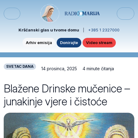
Skip to content
Skip to footer
Menu
Kršćanski glas u tvome domu
|
+385 1 2327000
Arhiv emisija
Donirajte
Video stream
SVETAC DANA
14 prosinca, 2025
4 minute čitanja
Blažene Drinske mučenice –
junakinje vjere i čistoće