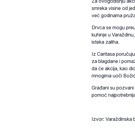
Za ovogodišnju akcij
smreka visine od je
već godinama pružaj
Drvca se mogu preuz
kuhinje u Varaždinu
isteka zaliha.
Iz Caritasa poručuj
za blagdane i pomaže
da će akcija, kao di
mnogima uoči Božić
Građani su pozvani d
pomoć najpotrebnija
Izvor: Varaždinska b