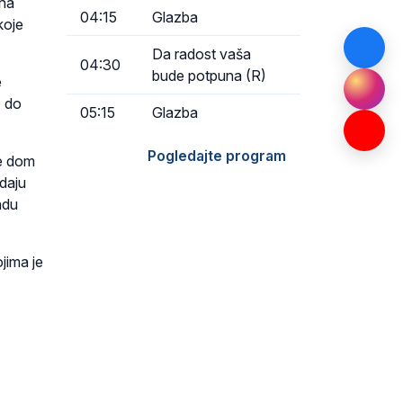
rna
04:15
Glazba
koje
Da radost vaša
04:30
bude potpuna (R)
e
e do
05:15
Glazba
Pogledajte program
se dom
adaju
adu
jima je