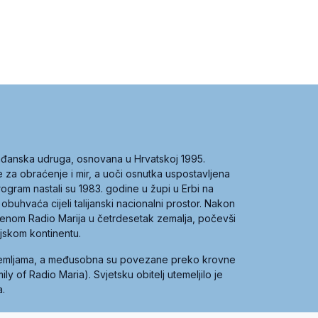
građanska udruga, osnovana u Hrvatskoj 1995.
ce za obraćenje i mir, a uoči osnutka uspostavljena
 program nastali su 1983. godine u župi u Erbi na
 obuhvaća cijeli talijanski nacionalni prostor. Nakon
 imenom Radio Marija u četrdesetak zemalja, počevši
ijskom kontinentu.
zemljama, a međusobna su povezane preko krovne
y of Radio Maria). Svjetsku obitelj utemeljilo je
a.