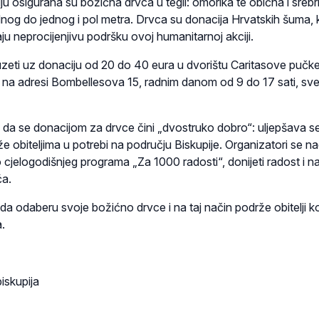
u osigurana su božićna drvca u tegli: omorika te obična i sreb
dnog do jednog i pol metra. Drvca su donacija Hrvatskih šuma, 
u neprocijenjivu podršku ovoj humanitarnoj akciji.
eti uz donaciju od 20 do 40 eura u dvorištu Caritasove pučk
, na adresi Bombellesova 15, radnim danom od 9 do 17 sati, sv
u da se donacijom za drvce čini „dvostruko dobro“: uljepšava 
 obiteljima u potrebi na području Biskupije. Organizatori se n
o cjelogodišnjeg programa „Za 1000 radosti“, donijeti radost i n
a.
a odaberu svoje božićno drvce i na taj način podrže obitelji ko
.
iskupija