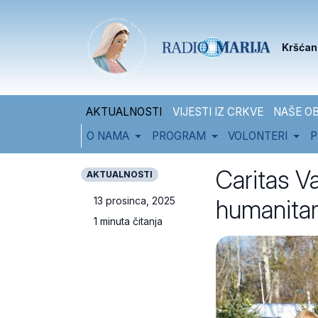
Skip to content
Skip to footer
Kršćan
AKTUALNOSTI
VIJESTI IZ CRKVE
NAŠE OB
O NAMA
PROGRAM
VOLONTERI
P
Caritas Va
AKTUALNOSTI
humanitar
13 prosinca, 2025
1 minuta čitanja