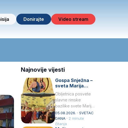
isija
Donirajte
Video stream
Najnovije vijesti
Gospa Snježna –
sveta Marija
Velika, zaštitnica
Obljetnica posvete
rimske bazilike
slavne rimske
bazilike svete Marije
Velike (Santa Maria
05.08.2026. · SVETAC
Maggiore) u narodu
DANA ·
2 minute
se slavi kao Gospa
čitanja