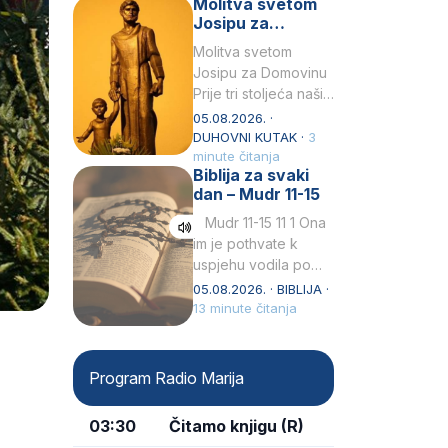
Molitva svetom
Snježna. Ovaj naziv,
Josipu za
Sancta Maria…
Domovinu
Molitva svetom
Josipu za Domovinu
Prije tri stoljeća naši
su pradjedovi
05.08.2026. ·
odlučili, svečano
DUHOVNI KUTAK ·
3
izjavili i službeno
minute čitanja
Biblija za svaki
proglasili da Ti, brižni
dan – Mudr 11-15
Poočime Isusov,…
Mudr 11-15 11 1 Ona
im je pothvate k
uspjehu vodila po
ruci proroka svetog2
05.08.2026. · BIBLIJA ·
kad su prohodili
13 minute čitanja
pustoš nenastanjenui
dizali…
Program Radio Marija
03:30
Čitamo knjigu (R)