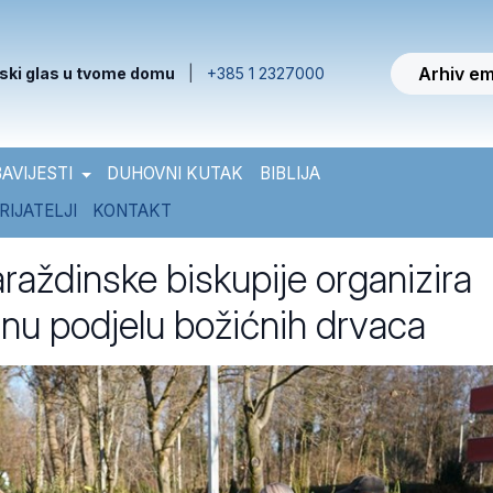
Arhiv em
ski glas u tvome domu
|
+385 1 2327000
AVIJESTI
DUHOVNI KUTAK
BIBLIJA
RIJATELJI
KONTAKT
raždinske biskupije organizira
nu podjelu božićnih drvaca