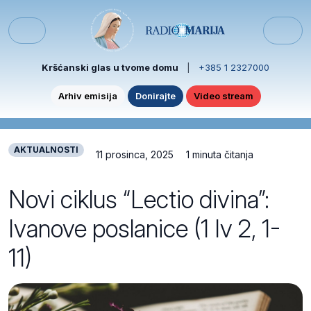
Skip to content
Skip to footer
Menu
Kršćanski glas u tvome domu
|
+385 1 2327000
Arhiv emisija
Donirajte
Video stream
AKTUALNOSTI
11 prosinca, 2025
1 minuta čitanja
Novi ciklus “Lectio divina”:
Ivanove poslanice (1 Iv 2, 1-
11)