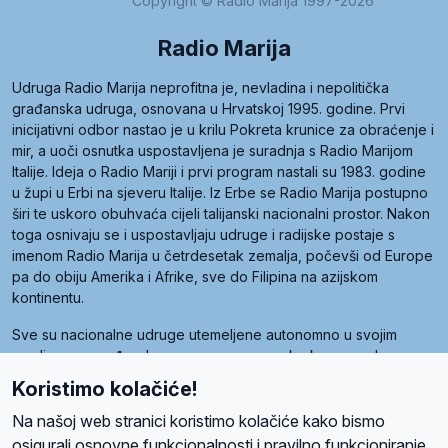
Copyright © Radio Marija 1997-2026
Radio Marija
Udruga Radio Marija neprofitna je, nevladina i nepolitička
građanska udruga, osnovana u Hrvatskoj 1995. godine. Prvi
inicijativni odbor nastao je u krilu Pokreta krunice za obraćenje i
mir, a uoči osnutka uspostavljena je suradnja s Radio Marijom
Italije. Ideja o Radio Mariji i prvi program nastali su 1983. godine
u župi u Erbi na sjeveru Italije. Iz Erbe se Radio Marija postupno
širi te uskoro obuhvaća cijeli talijanski nacionalni prostor. Nakon
toga osnivaju se i uspostavljaju udruge i radijske postaje s
imenom Radio Marija u četrdesetak zemalja, počevši od Europe
pa do obiju Amerika i Afrike, sve do Filipina na azijskom
kontinentu.
Sve su nacionalne udruge utemeljene autonomno u svojim
zemljama, a međusobna su povezane preko krovne udruge
pod nazivom Svjetska obitelj Radio Marije (World Family of
Koristimo kolačiće!
Radio Maria). Svjetsku obitelj utemeljilo je sedam članica, među
kojima je i hrvatska Udruga Radio Marija.
Na našoj web stranici koristimo kolačiće kako bismo
osigurali osnovne funkcionalnosti i pravilno funkcioniranje