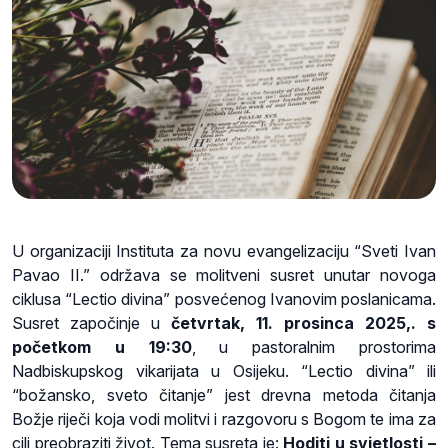
U organizaciji Instituta za novu evangelizaciju “Sveti Ivan
Pavao II.” održava se molitveni susret unutar novoga
ciklusa “Lectio divina” posvećenog Ivanovim poslanicama.
Susret započinje u
četvrtak, 11. prosinca 2025,. s
početkom u 19:30
, u pastoralnim prostorima
Nadbiskupskog vikarijata u Osijeku. “Lectio divina” ili
“božansko, sveto čitanje” jest drevna metoda čitanja
Božje riječi koja vodi molitvi i razgovoru s Bogom te ima za
cilj preobraziti život. Tema susreta je:
Hoditi u svjetlosti –