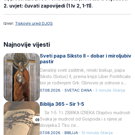
2. uvjet: čuvati zapovijedi (1 Iv 2, 1-11)
.
Izvor:
Tiskovni ured DJOS
Najnovije vijesti
Sveti papa Siksto II – dobar i miroljubiv
pastir
Današnji sveti zaštitnik, rimski biskup, papa
Siksto (Sixtus) II, prema knjizi Liber Pontificalis
bio je rođenjem Grk. Obnovio je odnose s
afričkim…
07.08.2026. · SVETAC DANA ·
2 minute čitanja
Biblija 365 – Sir 1-5
Sir 1-5 1 I. ZBIRKA IZREKA Otajstvo mudrosti
Svaka je mudrost od Gospoda i s njime je
dovijeka.2 Tko će…
07.08.2026. · BIBLIJA ·
10 minute čitanja