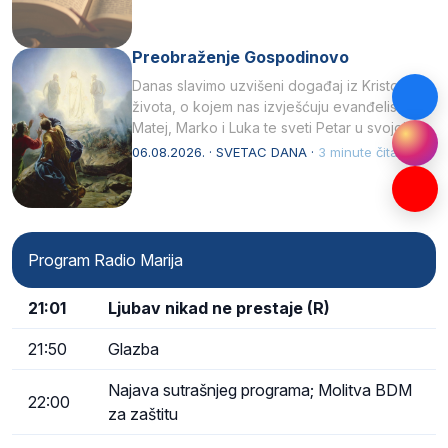
Preobraženje Gospodinovo
Danas slavimo uzvišeni događaj iz Kristova
života, o kojem nas izvješćuju evanđelisti
Matej, Marko i Luka te sveti Petar u svojoj
drugoj…
06.08.2026. · SVETAC DANA ·
3 minute čitanja
Program Radio Marija
21:01
Ljubav nikad ne prestaje (R)
21:50
Glazba
Najava sutrašnjeg programa; Molitva BDM
22:00
za zaštitu