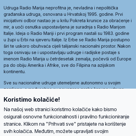
Udruga Radio Marija neprofitna je, nevladina i nepolitička
građanska udruga, osnovana u Hrvatskoj 1995. godine. Prvi
inicijativni odbor nastao je u krilu Pokreta krunice za obraćenje i
mir, a uoči osnutka uspostavljena je suradnja s Radio Marijom
Italije. Ideja o Radio Mariji i prvi program nastali su 1983. godine
u župi u Erbi na sjeveru Italije. Iz Erbe se Radio Marija postupno
širi te uskoro obuhvaća cijeli talijanski nacionalni prostor. Nakon
toga osnivaju se i uspostavljaju udruge i radijske postaje s
imenom Radio Marija u četrdesetak zemalja, počevši od Europe
pa do obiju Amerika i Afrike, sve do Filipina na azijskom
kontinentu.
Sve su nacionalne udruge utemeljene autonomno u svojim
zemljama, a međusobna su povezane preko krovne udruge
pod nazivom Svjetska obitelj Radio Marije (World Family of
Koristimo kolačiće!
Radio Maria). Svjetsku obitelj utemeljilo je sedam članica, među
kojima je i hrvatska Udruga Radio Marija.
Na našoj web stranici koristimo kolačiće kako bismo
osigurali osnovne funkcionalnosti i pravilno funkcioniranje
stranice. Klikom na "Prihvati sve" pristajete na korištenje
svih kolačića. Međutim, možete upravljati svojim