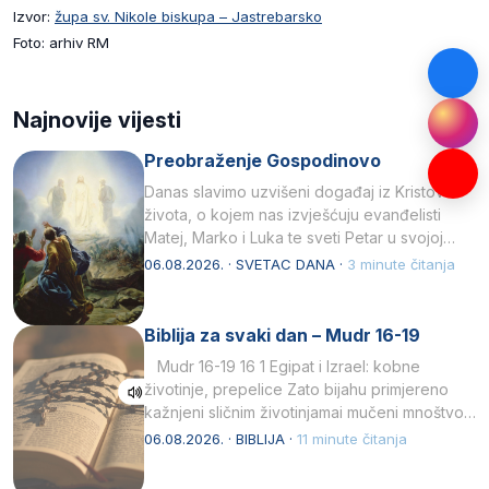
Izvor:
župa sv. Nikole biskupa – Jastrebarsko
Foto: arhiv RM
Najnovije vijesti
Preobraženje Gospodinovo
Danas slavimo uzvišeni događaj iz Kristova
života, o kojem nas izvješćuju evanđelisti
Matej, Marko i Luka te sveti Petar u svojoj
drugoj…
06.08.2026. · SVETAC DANA ·
3 minute čitanja
Biblija za svaki dan – Mudr 16-19
Mudr 16-19 16 1 Egipat i Izrael: kobne
životinje, prepelice Zato bijahu primjereno
kažnjeni sličnim životinjamai mučeni mnoštvom
kukaca.2 A narod…
06.08.2026. · BIBLIJA ·
11 minute čitanja