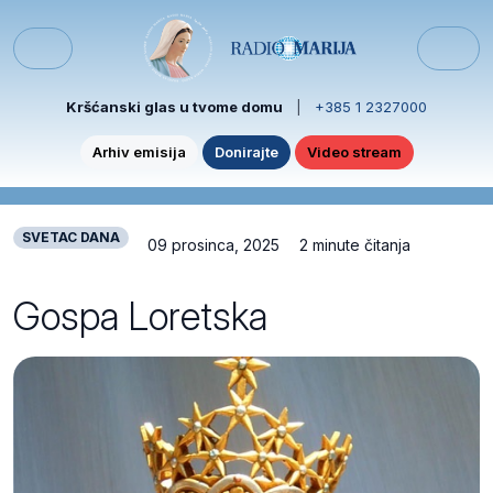
Skip to content
Skip to footer
Menu
Kršćanski glas u tvome domu
|
+385 1 2327000
Arhiv emisija
Donirajte
Video stream
SVETAC DANA
09 prosinca, 2025
2 minute čitanja
Gospa Loretska