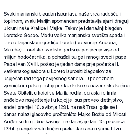
Svaki marijanski blagdan ispunjava naša srca radošću i
toplinom, svaki Marijin spomendan predstavlja sjajni dragulj
u kruni naše Kraljice i Majke. Takav je i današnji blagdan
Loretske Gospe. Među velika marijanska svetišta spada i
ono u talijanskom gradiću Loretu (provincija Ancona,
Marche). Loretsko svetište godišnje posjećuje više od
milijun hodočasnika, a pohađali su ga i mnogi sveci i pape.
Papa Ivan XXIII. pošao je tjedan dana prije početka II.
vatikanskog sabora u Loreto isprositi blagoslov za
uspješan rad toga povijesnog sabora. U pobožnom
vjerničkom puku postoji predaja kako su nazaretsku kućicu
Svete Obitelji, u kojoj se Marija rodila, odrasla i primila
anđelovo navještenje i u kojoj je Isus proveo djetinjstvo,
anđeli prenijeli 10. svibnja 1291. na naš Trsat, gdje se i
danas nalazi glasovito proštenište Majke Božje od Milosti.
Anđeli su tri godine kasnije, na današnji dan, 10. prosinca
1294, prenijeli svetu kućicu preko Jadrana u šume blizu