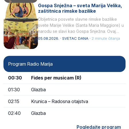
Gospa Snježna – sveta Marija Velika,
zaštitnica rimske bazilike
Obljetnica posvete slavne rimske bazilike
svete Marije Velike (Santa Maria Maggiore) u
narodu se slavi kao Gospa Snježna. Ovaj
naziv, Sancta Maria…
05.08.2026. · SVETAC DANA ·
2 minute čitanja
Program Radio Marija
00:30
Fides per musicam (R)
01:30
Glazba
02:15
Krunica – Radosna otajstva
02:40
Glazba
Pogledajte program