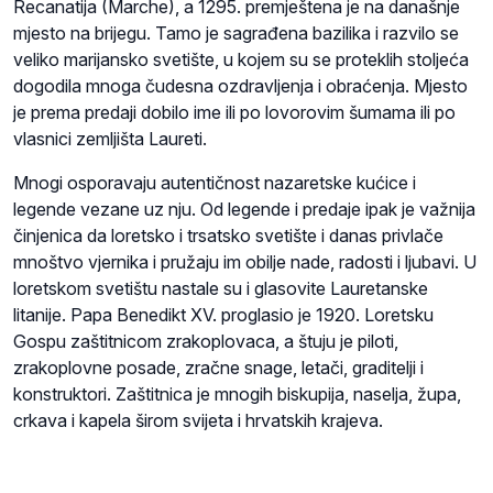
Recanatija (Marche), a 1295. premještena je na današnje
mjesto na brijegu. Tamo je sagrađena bazilika i razvilo se
veliko marijansko svetište, u kojem su se proteklih stoljeća
dogodila mnoga čudesna ozdravljenja i obraćenja. Mjesto
je prema predaji dobilo ime ili po lovorovim šumama ili po
vlasnici zemljišta Laureti.
Mnogi osporavaju autentičnost nazaretske kućice i
legende vezane uz nju. Od legende i predaje ipak je važnija
činjenica da loretsko i trsatsko svetište i danas privlače
mnoštvo vjernika i pružaju im obilje nade, radosti i ljubavi. U
loretskom svetištu nastale su i glasovite Lauretanske
litanije. Papa Benedikt XV. proglasio je 1920. Loretsku
Gospu zaštitnicom zrakoplovaca, a štuju je piloti,
zrakoplovne posade, zračne snage, letači, graditelji i
konstruktori. Zaštitnica je mnogih biskupija, naselja, župa,
crkava i kapela širom svijeta i hrvatskih krajeva.