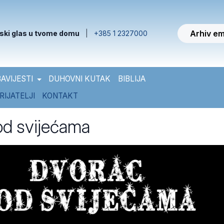
Arhiv em
ski glas u tvome domu
|
+385 1 2327000
AVIJESTI
DUHOVNI KUTAK
BIBLIJA
RIJATELJI
KONTAKT
od svijećama