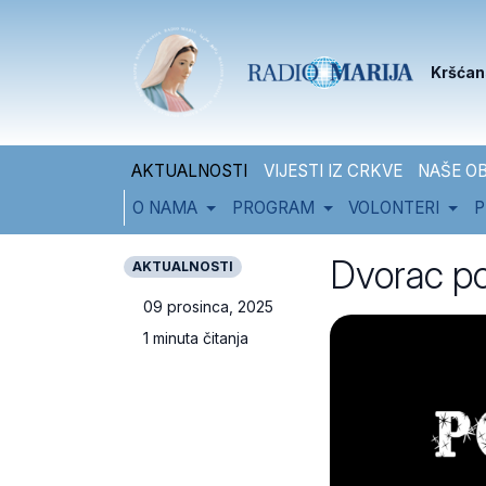
Skip to content
Skip to footer
Kršćan
AKTUALNOSTI
VIJESTI IZ CRKVE
NAŠE OB
O NAMA
PROGRAM
VOLONTERI
P
Dvorac p
AKTUALNOSTI
09 prosinca, 2025
1 minuta čitanja