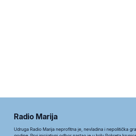
Radio Marija
Udruga Radio Marija neprofitna je, nevladina i nepolitička 
godine. Prvi inicijativni odbor nastao je u krilu Pokreta kruni