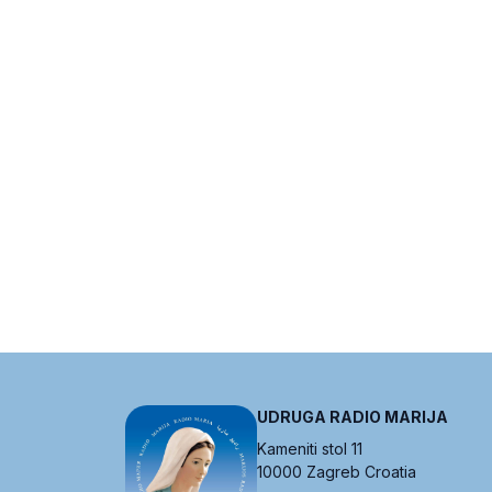
UDRUGA RADIO MARIJA
Kameniti stol 11
10000 Zagreb Croatia