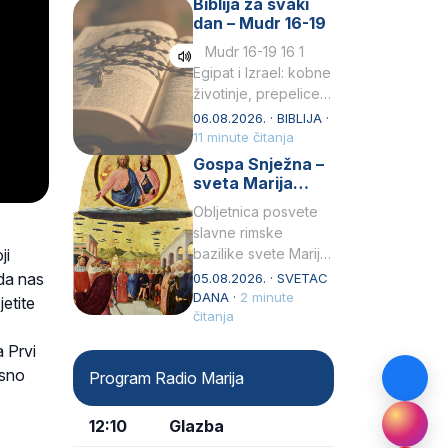
Biblija za svaki
Petar u svojoj
dan – Mudr 16-19
drugoj…
Mudr 16-19 16 1
Egipat i Izrael: kobne
životinje, prepelice
Zato bijahu
06.08.2026. · BIBLIJA ·
primjereno kažnjeni
11 minute čitanja
sličnim životinjamai
Gospa Snježna –
mučeni mnoštvom
sveta Marija
kukaca.2 A narod…
Velika, zaštitnica
Obljetnica posvete
rimske bazilike
slavne rimske
ji
bazilike svete Marije
Velike (Santa Maria
 da nas
05.08.2026. · SVETAC
Maggiore) u narodu
DANA ·
2 minute
etite
se slavi kao Gospa
čitanja
Snježna. Ovaj naziv,
 Prvi
Sancta Maria…
osno
Program Radio Marija
12:10
Glazba