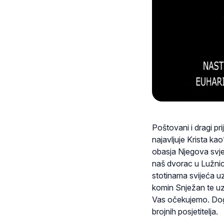
Poštovani i dragi pri
najavljuje Krista k
obasja Njegova svjet
naš dvorac u Lužnici
stotinama svijeća u
komin Snježan te uz
Vas očekujemo. Doga
brojnih posjetitelja.