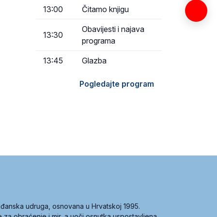
13:00
Čitamo knjigu
Obavijesti i najava
13:30
programa
13:45
Glazba
Pogledajte program
građanska udruga, osnovana u Hrvatskoj 1995.
ce za obraćenje i mir, a uoči osnutka uspostavljena