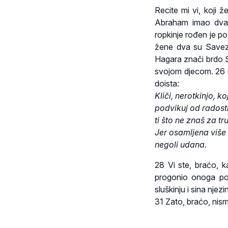
Recite mi vi, koji 
Abraham imao dva 
ropkinje rođen je po
žene dva su Saveza
Hagara znači brdo S
svojom djecom. 26 O
doista:
Kliči, nerotkinjo, k
podvikuj od radosti
ti što ne znaš za tr
Jer osamljena više
negoli udana.
28 Vi ste, braćo, k
progonio onoga po 
sluškinju i sina njez
31 Zato, braćo, nis