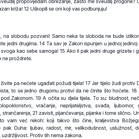
 sveudilj propovijedam obrezanje, zašto me sveudilj progone? 
azan križa! 12 Uškopili se oni koji vas podbunjuju!
o, na slobodu pozvani! Samo neka ta sloboda ne bude izlikom 
ite jedni drugima. 14 Ta sav je Zakon ispunjen u jednoj jedinoj r
ga svoga kao sebe samoga! 15 Ako li pak jedni druge grizete i g
e ne proždrete.
ivite pa nećete ugađati požudi tijela! 17 Jer tijelo žudi protiv
oista, to se jedno drugomu protivi da ne činite što hoćete. 18 
 pod Zakonom. 19 A očita su djela tijela. To su: bludnost, neč
olopoklonstvo, vračanje, neprijateljstva, svađa, ljubomor, 
, strančarenja, 21 zavisti, pijančevanja, pijanke i tome slično. U
o vam već rekoh: koji takvo što čine, kraljevstva Božje
je pak Duha: ljubav, radost, mir, velikodušnost, uslužnost, d
, uzdržljivost. Protiv tih nema zakona.