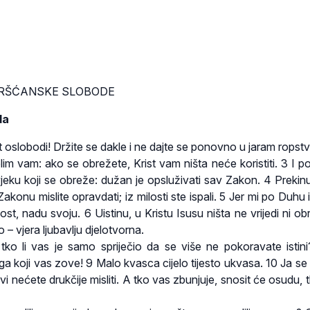
 KRŠĆANSKE SLOBODE
da
 oslobodi! Držite se dakle i ne dajte se ponovno u jaram ropstv
lim vam: ako se obrežete, Krist vam ništa neće koristiti. 3 I 
ku koji se obreže: dužan je opsluživati sav Zakon. 4 Prekinul
Zakonu mislite opravdati; iz milosti ste ispali. 5 Jer mi po Duhu 
t, nadu svoju. 6 Uistinu, u Kristu Isusu ništa ne vrijedi ni ob
 – vjera ljubavlju djelotvorna.
 tko li vas je samo spriječio da se više ne pokoravate istin
a koji vas zove! 9 Malo kvasca cijelo tijesto ukvasa. 10 Ja s
i nećete drukčije misliti. A tko vas zbunjuje, snosit će osudu, 