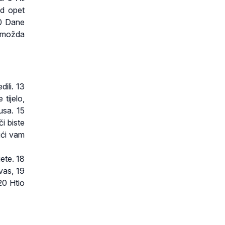
ad opet
10 Dane
e možda
dili. 13
tijelo,
usa. 15
i biste
jući vam
ete. 18
vas, 19
20 Htio