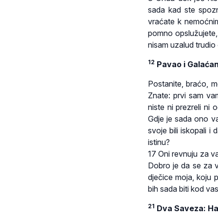
sada kad ste spoz
vraćate k nemoćnim
pomno opslužujete, 
nisam uzalud trudio
12
Pavao i Galaćan
Postanite, braćo, mo
Znate: prvi sam vam
niste ni prezreli ni
Gdje je sada ono va
svoje bili iskopali 
istinu?
17 Oni revnuju za va
Dobro je da se za 
dječice moja, koju 
bih sada biti kod vas
21
Dva Saveza: Ha