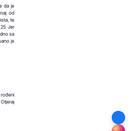
e da je
onaj od
sta, te
 25 Jer
edno sa
sano je
 rođeni
Otjeraj