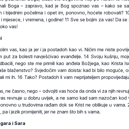
nali Boga – zapravo, kad je Bog spoznao vas – kako se s
 i bijednim počelima i opet im, ponovno, hoćete robovati? 
i mjesece, i vremena, i godine! 11 Sve se bojim za vas! Da s
 oko vas!
i
lim vas, kao ja jer i ja postadoh kao vi. Ničim me niste povrije
 put za bolesti navješćivao evanđelje. 14 Svoju kušnju, moje 
 odbacili, nego ste me primili kao anđela Božjega, kao Krista Is
še blaženstvo? Svjedočim vam doista: kad bi bilo moguće, oč
i dali mi ih. 16 Tako? Postadoh li vam neprijateljem propovijeda
s, ne časno, nego – odvojiti vas hoće da onda vi za njih revnuj
vas revnuje u dobru uvijek, a ne samo kad sam nazočan kod 
ponovno u trudovima rađam dok se Krist ne oblikuje u vama. 
, pa i jezik promijeniti, jer ne znam što bih s vama.
gara i Sara