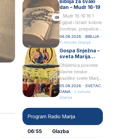
Biblija za svaki
Petar u svojoj
dan – Mudr 16-19
drugoj…
Mudr 16-19 16 1
Egipat i Izrael: kobne
životinje, prepelice
Zato bijahu
06.08.2026. · BIBLIJA ·
primjereno kažnjeni
11 minute čitanja
sličnim životinjamai
Gospa Snježna –
mučeni mnoštvom
sveta Marija
kukaca.2 A narod…
Velika, zaštitnica
Obljetnica posvete
rimske bazilike
slavne rimske
bazilike svete Marije
Velike (Santa Maria
05.08.2026. · SVETAC
Maggiore) u narodu
DANA ·
2 minute
se slavi kao Gospa
čitanja
Snježna. Ovaj naziv,
Sancta Maria…
Program Radio Marija
06:55
Glazba