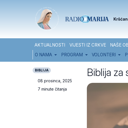
Skip to content
Skip to footer
Kršćan
AKTUALNOSTI
VIJESTI IZ CRKVE
NAŠE OB
O NAMA
PROGRAM
VOLONTERI
P
Biblija za
BIBLIJA
08 prosinca, 2025
7 minute čitanja