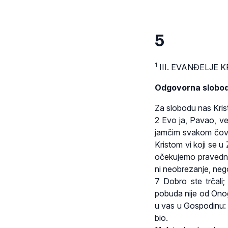
5
1
III. EVANĐELJE
Odgovorna slobo
Za slobodu nas Krist
2 Evo ja, Pavao, ve
jamčim svakom čovje
Kristom vi koji se u 
očekujemo pravednos
ni neobrezanje, nego
7 Dobro ste trčali;
pobuda nije od Onog
u vas u Gospodinu: v
bio.