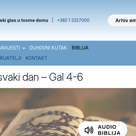
Arhiv em
ski glas u tvome domu
|
+385 1 2327000
AVIJESTI
DUHOVNI KUTAK
BIBLIJA
RIJATELJI
KONTAKT
 svaki dan – Gal 4-6