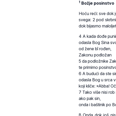
1
Božje posinstvo
Hoću reći: sve dok j
svega: 2 pod skrbni
dok bijasmo malolje
4 A kada dođe puni
odasla Bog Sina sv
od žene bî rođen,
Zakonu podložan
5 da podložnike Za
te primimo posinstv
6 A budući da ste si
odasla Bog u srca 
koji kliče: »Abba! O
7 Tako više nisi rob
ako pak sin,
onda i baštinik po B
8 Onda dok još nist