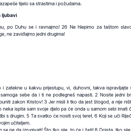
 razapeše tijelo sa strastima i požudama.
 ljubavi
u, po Duhu se i ravnajmo! 26 Ne hlepimo za taštom slav
ge, ne zaviđajmo jedni drugima!
 i zatekne u kakvu prijestupu, vi, duhovni, takva ispravljajte
a samoga sebe da i ti ne podlegneš napasti. 2 Nosite jedni 
puniti zakon Kristov! 3 Jer misli li tko da jest štogod, a nije ni
 neka ispita sam svoje djelo pa će onda u samom sebi imati 
dbi s drugim. 5 Ta svatko će nositi svoj teret. 6 Koji se uči Rije
vojim učiteljem.
se ne da izrugivati! Što tko sije, to će i žeti! 8 Doista, tko sije 