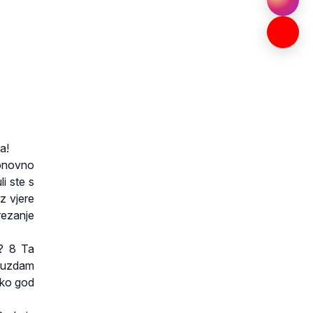
a!
ponovno
i ste s
iz vjere
rezanje
i? 8 Ta
e uzdam
tko god