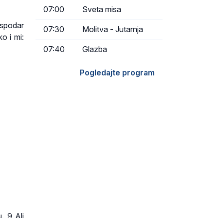
07:00
Sveta misa
ospodar
07:30
Molitva - Jutarnja
o i mi:
07:40
Glazba
Pogledajte program
. 9 Ali