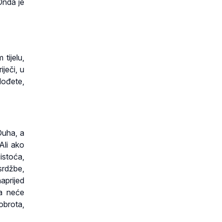
Onda je
tijelu,
iječi, u
lođete,
 Duha, a
Ali ako
istoća,
srdžbe,
naprijed
ga neće
obrota,