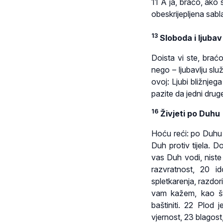
11 A ja, braćo, ako
obeskrijepljena sabl
13
Sloboda i ljubav
Doista vi ste, brać
nego – ljubavlju služ
ovoj: Ljubi bližnje
pazite da jedni drug
16
Živjeti po Duhu
Hoću reći: po Duhu ž
Duh protiv tijela. D
vas Duh vodi, niste
razvratnost, 20 id
spletkarenja, razdori
vam kažem, kao št
baštiniti. 22 Plod 
vjernost, 23 blagost