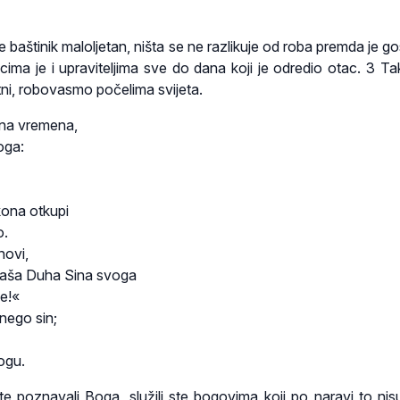
e baštinik maloljetan, ništa se ne razlikuje od roba premda je g
cima je i upraviteljima sve do dana koji je odredio otac. 3 Tak
tni, robovasmo počelima svijeta.
na vremena,
oga:
kona otkupi
o.
novi,
vaša Duha Sina svoga
če!«
 nego sin;
ogu.
e poznavali Boga, služili ste bogovima koji po naravi to nisu