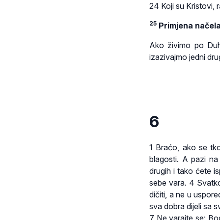
24 Koji su Kristovi,
25
Primjena načela
Ako živimo po Duh
izazivajmo jedni dru
6
1 Braćo, ako se tko
blagosti. A pazi n
drugih i tako ćete is
sebe vara. 4 Svatko
dičiti, a ne u uspore
sva dobra dijeli sa s
7 Ne varajte se: Bog 