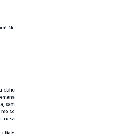
om! Ne
 u duhu
bremena
šta, sam
čime se
či, neka
u tijelo