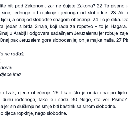
želite biti pod Zakonom, zar ne čujete Zakona? 22 Ta pisano j
sina, jednoga od ropkinje i jednoga od slobodne. 23 Ali 
 tijelu, a onaj od slobodne snagom obećanja. 24 To je slika. Doi
: jedan s brda Sinaja, koji rađa za ropstvo – to je Hagara.
inaj u Arabiji i odgovara sadašnjem Jeruzalemu jer robuje zaj
naj pak Jeruzalem gore slobodan je; on je majka naša. 27 Pi
oja ne rađaš,
,
udove!
 djece ima
ao Izak, djeca obećanja. 29 I kao što je onda onaj po tijelu
duhu rođenoga, tako je i sada. 30 Nego, što veli Pismo? 
ina jer sin sluškinje ne smije biti baštinik sa sinom slobodne.
mo djeca ropkinje, nego slobodne.