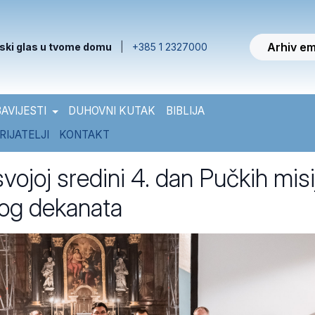
Arhiv em
ski glas u tvome domu
|
+385 1 2327000
AVIJESTI
DUHOVNI KUTAK
BIBLIJA
RIJATELJI
KONTAKT
svojoj sredini 4. dan Pučkih misi
og dekanata