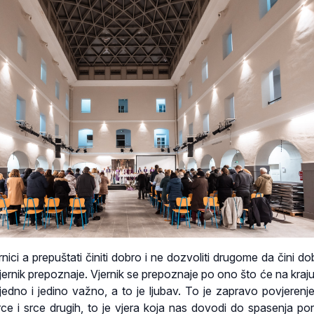
nici a prepuštati činiti dobro i ne dozvoliti drugome da čini do
ernik prepoznaje. Vjernik se prepoznaje po ono što će na kraj
rijedno i jedino važno, a to je ljubav. To je zapravo povjerenj
rce i srce drugih, to je vjera koja nas dovodi do spasenja por