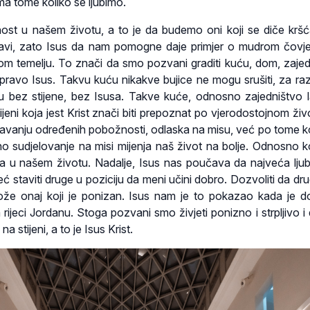
a tome koliko se ljubimo.
nost u našem životu, a to je da budemo oni koji se diče krš
bavi, zato Isus da nam pomogne daje primjer o mudrom čovje
om temelju. To znači da smo pozvani graditi kuću, dom, zajed
zapravo Isus. Takvu kuću nikakve bujice ne mogu srušiti, za raz
ću bez stijene, bez Isusa. Takve kuće, odnosno zajedništvo 
tijeni koja jest Krist znači biti prepoznat po vjerodostojnom živ
ršavanju određenih pobožnosti, odlaska na misu, već po tome ko
 sudjelovanje na misi mijenja naš život na bolje. Odnosno ko
la u našem životu. Nadalje, Isus nas poučava da najveća ljub
već staviti druge u poziciju da meni učini dobro. Dozvoliti da dr
može onaj koji je ponizan. Isus nam je to pokazao kada je d
 rijeci Jordanu. Stoga pozvani smo živjeti ponizno i strpljivo i
na stijeni, a to je Isus Krist.