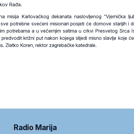
akov Rađa.
a misija Karlovačkog dekanata naslovljenog “Vjernička lj
 i sve potrebne svećeni misionari posjeti će domove starijih i
m potrebama a u večernjim satima u crkvi Presvetog Srca 
i predvodit križni put nakon kojega slijedi misno slavlje koje će
ns. Zlatko Koren, rektor zagrebačke katedrale.
Radio Marija