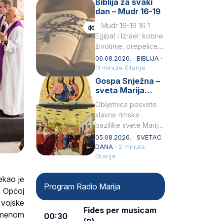
Biblija za svaki
Petar u svojoj
dan – Mudr 16-19
drugoj…
Mudr 16-19 16 1
Egipat i Izrael: kobne
životinje, prepelice
Zato bijahu
06.08.2026. · BIBLIJA ·
primjereno kažnjeni
11 minute čitanja
sličnim životinjamai
Gospa Snježna –
mučeni mnoštvom
sveta Marija
kukaca.2 A narod…
Velika, zaštitnica
Obljetnica posvete
rimske bazilike
slavne rimske
bazilike svete Marije
Velike (Santa Maria
05.08.2026. · SVETAC
Maggiore) u narodu
DANA ·
2 minute
se slavi kao Gospa
čitanja
Snježna. Ovaj naziv,
Sancta Maria…
ekao je
Program Radio Marija
u Općoj
 vojske
Fides per musicam
remenom
00:30