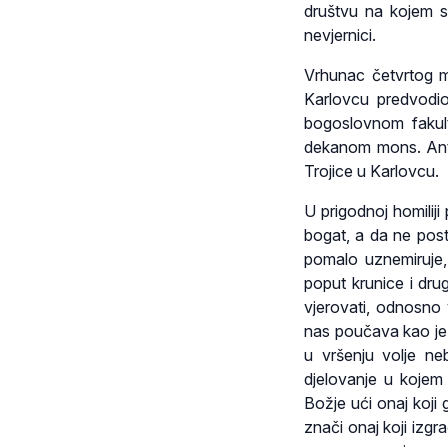
društvu na kojem s
nevjernici.
Vrhunac četvrtog mi
Karlovcu predvodio
bogoslovnom fakult
dekanom mons. Ant
Trojice u Karlovcu.
U prigodnoj homilij
bogat, a da ne pos
pomalo uznemiruje,
poput krunice i dru
vjerovati, odnosno v
nas poučava kao je 
u vršenju volje n
djelovanje u kojem
Božje ući onaj koji
znači onaj koji izgr