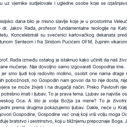
u uz vjernike sudjelovale i ugledne osobe koje se izjašnjav
sijsko dana bilo je misno slavlje koje je u prostorima Veleuči
 dr. Jakov Rađa, profesor fundamentalne teologije na Kat
etu. Koncelebrirali su svećenici karlovačkog dekanata pre
unom Senteom i fra Sinišom Pucićem OFM, župnim vikarom
i prof. Rađa između ostalog je istaknuo kako učiniti da naš živ
tane mučenje. Nije dovoljno samo izgovarati Gospodnje ime.
 jer smo ljudi koji redovito molimo, osobit one nama drage 
gih pobožnosti, no Gospodin nam govori da to nije dosta, nij
jera se može živjeti i na drugačiji način. Preko Pavlovih riječ
potrebno imati i ljubav. To je prava tema. Ljubav se najviše os
ebeskog Oca. A što je volja Božja za mene? To je životni
 jedni prema drugima pokazujemo ljubav. Dakle, neće u Kral
 govori Gospodine, Gospodine već onaj koji vrši volju moga Oc
ađuje bratstvo i sestrinstvo, koji u bližnjemu prepoznaje Boga. 