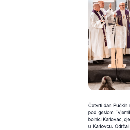
Četvrti dan Pučkih 
pod geslom “Vjernik
bolnici Karlovac, d
u Karlovcu. Održal