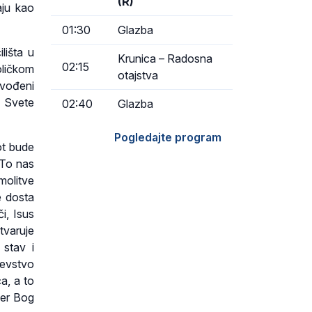
(R)
aju kao
01:30
Glazba
lišta u
Krunica – Radosna
02:15
oličkom
otajstva
dvođeni
 Svete
02:40
Glazba
Pogledajte program
ot bude
 To nas
molitve
e dosta
i, Isus
tvaruje
 stav i
jevstvo
a, a to
Jer Bog