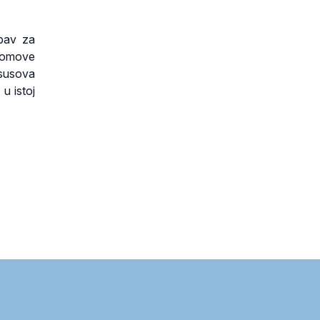
ubav za
 domove
Isusova
 u istoj