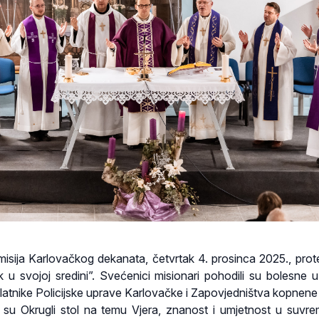
misija Karlovačkog dekanata, četvrtak 4. prosinca 2025., prot
 u svojoj sredini”. Svećenici misionari pohodili su bolesne 
jelatnike Policijske uprave Karlovačke i Zapovjedništva kopnene
i su Okrugli stol na temu Vjera, znanost i umjetnost u suv