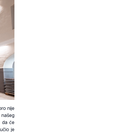
bro nije
u našeg
e da će
učio je