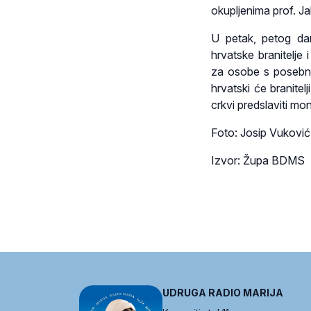
okupljenima prof. J
U petak, petog dan
hrvatske branitelje
za osobe s posebni
hrvatski će branitelj
crkvi predslaviti mo
Foto: Josip Vuković
Izvor: Župa BDMS
UDRUGA RADIO MARIJA