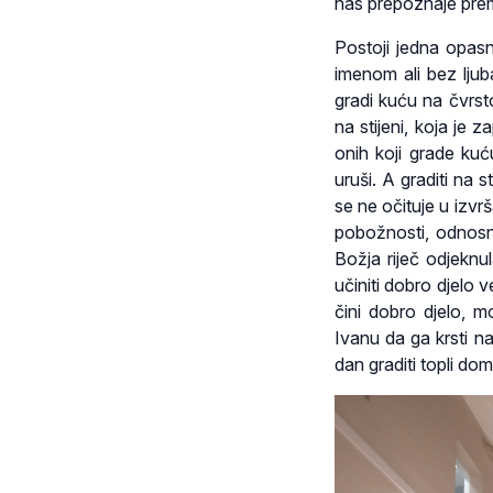
nas prepoznaje prem
Postoji jedna opas
imenom ali bez lju
gradi kuću na čvrst
na stijeni, koja je 
onih koji grade ku
uruši. A graditi na s
se ne očituje u izv
pobožnosti, odnosno
Božja riječ odjeknu
učiniti dobro djelo 
čini dobro djelo, 
Ivanu da ga krsti na
dan graditi topli dom 