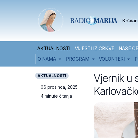
Skip to content
Skip to footer
Kršćan
AKTUALNOSTI
VIJESTI IZ CRKVE
NAŠE OB
O NAMA
PROGRAM
VOLONTERI
P
Vjernik u 
AKTUALNOSTI
Karlovačk
06 prosinca, 2025
4 minute čitanja