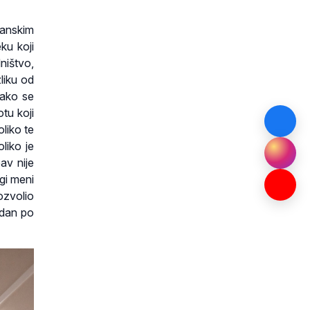
ćanskim
ku koji
ništvo,
liku od
lako se
otu koji
liko te
liko je
av nije
ugi meni
ozvolio
 dan po