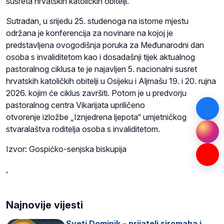
susreta hrvatskih katoličkih obitelji.
Sutradan, u srijedu 25. studenoga na istome mjestu
održana je konferencija za novinare na kojoj je
predstavljena ovogodišnja poruka za Međunarodni dan
osoba s invaliditetom kao i dosadašnji tijek aktualnog
pastoralnog ciklusa te je najavljen 5. nacionalni susret
hrvatskih katoličkih obitelji u Osijeku i Aljmašu 19. i 20. rujna
2026. kojim će ciklus završiti. Potom je u predvorju
pastoralnog centra Vikarijata upriličeno
otvorenje izložbe „Iznjedrena ljepota“ umjetničkog
stvaralaštva roditelja osoba s invaliditetom.
Izvor: Gospićko-senjska biskupija
,
Najnovije vijesti
Sveti Dominik – prijatelj siromaha i