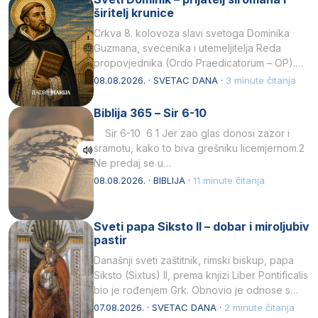
širitelj krunice
Crkva 8. kolovoza slavi svetoga Dominika
Guzmana, svećenika i utemeljitelja Reda
propovjednika (Ordo Praedicatorum – OP).
Svojim životom, dubokom ljubavlju prema
08.08.2026. · SVETAC DANA ·
3 minute čitanja
Kristu…
Biblija 365 – Sir 6-10
Sir 6-10 6 1 Jer zao glas donosi zazor i
sramotu, kako to biva grešniku licemjernom.2
Ne predaj se u…
08.08.2026. · BIBLIJA ·
11 minute čitanja
Sveti papa Siksto II – dobar i miroljubiv
pastir
Današnji sveti zaštitnik, rimski biskup, papa
Siksto (Sixtus) II, prema knjizi Liber Pontificalis
bio je rođenjem Grk. Obnovio je odnose s
afričkim…
07.08.2026. · SVETAC DANA ·
2 minute čitanja