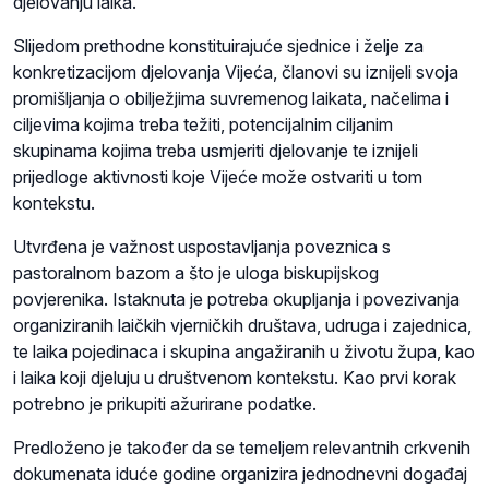
djelovanju laika.
Slijedom prethodne konstituirajuće sjednice i želje za
konkretizacijom djelovanja Vijeća, članovi su iznijeli svoja
promišljanja o obilježjima suvremenog laikata, načelima i
ciljevima kojima treba težiti, potencijalnim ciljanim
skupinama kojima treba usmjeriti djelovanje te iznijeli
prijedloge aktivnosti koje Vijeće može ostvariti u tom
kontekstu.
Utvrđena je važnost uspostavljanja poveznica s
pastoralnom bazom a što je uloga biskupijskog
povjerenika. Istaknuta je potreba okupljanja i povezivanja
organiziranih laičkih vjerničkih društava, udruga i zajednica,
te laika pojedinaca i skupina angažiranih u životu župa, kao
i laika koji djeluju u društvenom kontekstu. Kao prvi korak
potrebno je prikupiti ažurirane podatke.
Predloženo je također da se temeljem relevantnih crkvenih
dokumenata iduće godine organizira jednodnevni događaj