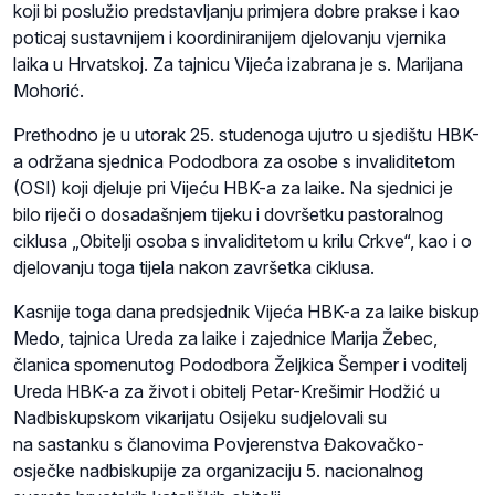
koji bi poslužio predstavljanju primjera dobre prakse i kao
poticaj sustavnijem i koordiniranijem djelovanju vjernika
laika u Hrvatskoj. Za tajnicu Vijeća izabrana je s. Marijana
Mohorić.
Prethodno je u utorak 25. studenoga ujutro u sjedištu HBK-
a održana sjednica Pododbora za osobe s invaliditetom
(OSI) koji djeluje pri Vijeću HBK-a za laike. Na sjednici je
bilo riječi o dosadašnjem tijeku i dovršetku pastoralnog
ciklusa „Obitelji osoba s invaliditetom u krilu Crkve“, kao i o
djelovanju toga tijela nakon završetka ciklusa.
Kasnije toga dana predsjednik Vijeća HBK-a za laike biskup
Medo, tajnica Ureda za laike i zajednice Marija Žebec,
članica spomenutog Pododbora Željkica Šemper i voditelj
Ureda HBK-a za život i obitelj Petar-Krešimir Hodžić u
Nadbiskupskom vikarijatu Osijeku sudjelovali su
na sastanku s članovima Povjerenstva Đakovačko-
osječke nadbiskupije za organizaciju 5. nacionalnog