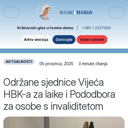
Skip to content
Skip to footer
Menu
Kršćanski glas u tvome domu
|
+385 1 2327000
Arhiv emisija
Donirajte
Video stream
AKTUALNOSTI
05 prosinca, 2025
3 minute čitanja
Održane sjednice Vijeća
HBK-a za laike i Pododbora
za osobe s invaliditetom