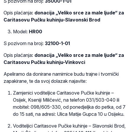
S pozivom na broj
: 35000-1-01
Opis plaćanja
: donacija „Veliko srce za male ljude“ za
Caritasovu Pučku kuhinju-Slavonski Brod
Model
: HR00
S pozivom na broj
: 32100-1-01
Opis plaćanja
: donacija „Veliko srce za male ljude“ za
Caritasovu Pučku kuhinju-Vinkovci
Apeliramo da donirane namirnice budu trajne i tvornički
zapakirane, te da svoj dolazak najavite:
Zamjenici voditeljice Caritasove Pučke kuhinje –
Osijek, Kseniji Miličević, na telefon 031/503-040 ili
mobitel: 098/605-330, od ponedjeljka do petka, od 7
do 15 sati, na adresi: Ulica Matije Gupca 10 u Osijeku.
Voditeljici Caritasove Pučke kuhinje – Slavonski Brod,