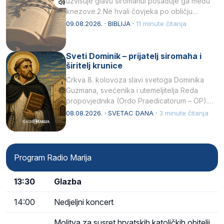
uzvisuje glavu siromahui posađuje ga među
knezove.2 Ne hvali čovjeka po obličju
njegovui…
09.08.2026. · BIBLIJA ·
11 minute čitanja
Sveti Dominik – prijatelj siromaha i
širitelj krunice
Crkva 8. kolovoza slavi svetoga Dominika
Guzmana, svećenika i utemeljitelja Reda
propovjednika (Ordo Praedicatorum – OP).
Svojim životom, dubokom ljubavlju prema
08.08.2026. · SVETAC DANA ·
3 minute čitanja
Kristu…
Program Radio Marija
13:30
Glazba
14:00
Nedjeljni koncert
Molitva za susret hrvatskih katoličkih obitelji