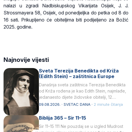
nalazi u zgradi Nadbiskupskog Vikarijata Osijek, J. J.
Strossmayera 58, Osijek, od ponedjeljka do petka od 8 do
16 sati. Prikupljeno će obiteljima biti podijeljeno za Božić
2025. godine.
Najnovije vijesti
Sveta Terezija Benedikta od Križa
(Edith Stein) – zaštitnica Europe
Današnja sveta zaštitnica Terezija Benedikta
od Križa rođena je kao Edith Stein, najmlađe,
jedanaesto dijete židovske obitelji, 12.
listopada 1891, u Wrocławu…
09.08.2026. · SVETAC DANA ·
2 minute čitanja
Biblija 365 – Sir 11–15
Sir 11–15 111 Ne pouzdaj se u izgled Mudrost