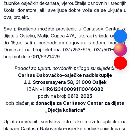
župnike osječkih dekanata, vjeroučitelje osnovnih i srednjih
škola, donatore, ali i sve ljude dobre volje da se uključe u
ovaj projekt.
Sve prikupljeno možete proslijediti u Caritasov Centar za
dijete u Osijeku, Matije Gupca 47A, utorak i srijeda od 8,oo
do 15,oo sati u prethodnom dogovoru s gđom. Ivankom
Domazet na broj telefona 031/253-915, 031/501-035 ili
broj mobitela 091/5321429.
Podaci za uplatu novčanih priloga su slijedeći:
Caritas Đakovačko-osječke nadbiskupije
J.J. Strossmayera 58, 31 000 Osijek
IBAN
– HR6123400091110046082
poziv na broj:
0612-2025
opis plaćanja:
donacija za Caritasov Centar za dijete
„Dječja košarica“
Uplatu novčanih sredstava isto tako možete uplatiti i na
blagajni Caritasa Đakovačko-osječke nadbiskupije koja se