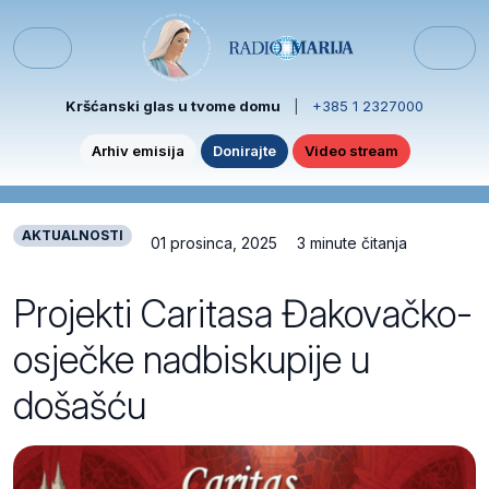
Skip to content
Skip to footer
Menu
Kršćanski glas u tvome domu
|
+385 1 2327000
Arhiv emisija
Donirajte
Video stream
AKTUALNOSTI
01 prosinca, 2025
3 minute čitanja
Projekti Caritasa Đakovačko-
osječke nadbiskupije u
došašću