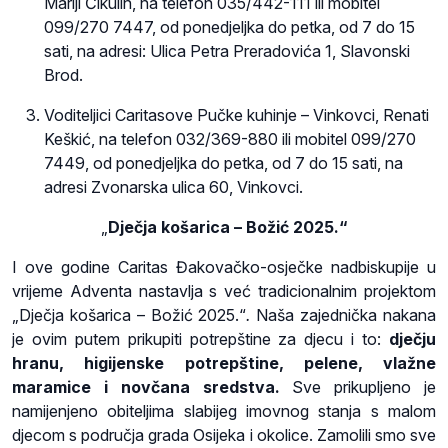
Mariji Čikulin, na telefon 035/442-111 ili mobitel
099/270 7447, od ponedjeljka do petka, od 7 do 15
sati, na adresi: Ulica Petra Preradovića 1, Slavonski
Brod.
Voditeljici Caritasove Pučke kuhinje – Vinkovci, Renati
Keškić, na telefon 032/369-880 ili mobitel 099/270
7449, od ponedjeljka do petka, od 7 do 15 sati, na
adresi Zvonarska ulica 60, Vinkovci.
„
Dječja košarica – Božić 2025.“
I ove godine Caritas Đakovačko-osječke nadbiskupije u
vrijeme Adventa nastavlja s već tradicionalnim projektom
„Dječja košarica – Božić 2025.“
.
Naša zajednička nakana
je ovim putem prikupiti potrepštine za djecu i to:
dječju
hranu, higijenske potrepštine, pelene, vlažne
maramice i novčana sredstva.
Sve prikupljeno je
namijenjeno obiteljima slabijeg imovnog stanja s malom
djecom s područja grada Osijeka i okolice. Zamolili smo sve