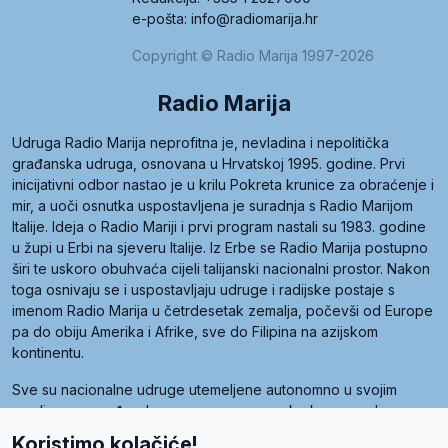
e-pošta: info@radiomarija.hr
Copyright © Radio Marija 1997-2026
Radio Marija
Udruga Radio Marija neprofitna je, nevladina i nepolitička
građanska udruga, osnovana u Hrvatskoj 1995. godine. Prvi
inicijativni odbor nastao je u krilu Pokreta krunice za obraćenje i
mir, a uoči osnutka uspostavljena je suradnja s Radio Marijom
Italije. Ideja o Radio Mariji i prvi program nastali su 1983. godine
u župi u Erbi na sjeveru Italije. Iz Erbe se Radio Marija postupno
širi te uskoro obuhvaća cijeli talijanski nacionalni prostor. Nakon
toga osnivaju se i uspostavljaju udruge i radijske postaje s
imenom Radio Marija u četrdesetak zemalja, počevši od Europe
pa do obiju Amerika i Afrike, sve do Filipina na azijskom
kontinentu.
Sve su nacionalne udruge utemeljene autonomno u svojim
zemljama, a međusobna su povezane preko krovne udruge
pod nazivom Svjetska obitelj Radio Marije (World Family of
Koristimo kolačiće!