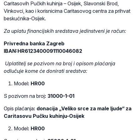
Caritasovih Pučkih kuhinja – Osijek, Slavonski Brod,
Vinkovci, kao i korisnicima Caritasovog centra za prihvat
beskućnika-Osijek.
Za uplatu financijskih sredstava jedinstveni je račun:
Privredna banka Zagreb
IBAN:HR6123400091110046082
Uplatitelj se pozivom na broj i opisom plaćanja
odlučuje kome će donirati sredstva:
Model
: HR00
S pozivom na broj
: 31000-1-01
Opis plaćanja
: donacija „Veliko srce za male ljude“ za
Caritasovu Pučku kuhinju-Osijek
Model
: HR00