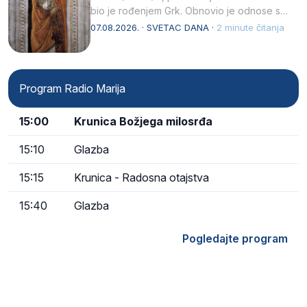
bio je rođenjem Grk. Obnovio je odnose s
afričkim…
07.08.2026. · SVETAC DANA ·
2 minute čitanja
Program Radio Marija
15:00
Krunica Božjega milosrđa
15:10
Glazba
15:15
Krunica - Radosna otajstva
15:40
Glazba
Pogledajte program