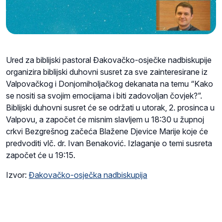
Ured za biblijski pastoral Đakovačko-osječke nadbiskupije
organizira biblijski duhovni susret za sve zainteresirane iz
Valpovačkog i Donjomiholjačkog dekanata na temu “Kako
se nositi sa svojim emocijama i biti zadovoljan čovjek?”.
Biblijski duhovni susret će se održati u utorak, 2. prosinca u
Valpovu, a započet će misnim slavljem u 18:30 u župnoj
crkvi Bezgrešnog začeća Blažene Djevice Marije koje će
predvoditi vlč. dr. Ivan Benaković. Izlaganje o temi susreta
započet će u 19:15.
Izvor:
Đakovačko-osječka nadbiskupija