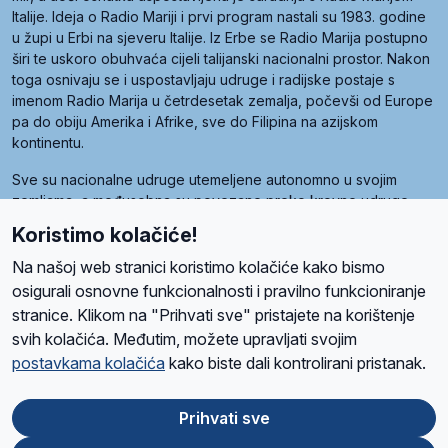
Italije. Ideja o Radio Mariji i prvi program nastali su 1983. godine
u župi u Erbi na sjeveru Italije. Iz Erbe se Radio Marija postupno
širi te uskoro obuhvaća cijeli talijanski nacionalni prostor. Nakon
toga osnivaju se i uspostavljaju udruge i radijske postaje s
imenom Radio Marija u četrdesetak zemalja, počevši od Europe
pa do obiju Amerika i Afrike, sve do Filipina na azijskom
kontinentu.
Sve su nacionalne udruge utemeljene autonomno u svojim
zemljama, a međusobna su povezane preko krovne udruge
pod nazivom Svjetska obitelj Radio Marije (World Family of
Koristimo kolačiće!
Radio Maria). Svjetsku obitelj utemeljilo je sedam članica, među
kojima je i hrvatska Udruga Radio Marija.
Na našoj web stranici koristimo kolačiće kako bismo
osigurali osnovne funkcionalnosti i pravilno funkcioniranje
stranice. Klikom na "Prihvati sve" pristajete na korištenje
svih kolačića. Međutim, možete upravljati svojim
O nama
Radio
Program
Volonteri
Prijatelji
Kontakt
Pravila privatnosti
postavkama kolačića
kako biste dali kontrolirani pristanak.
Kolačići
Uvjeti korištenja
Ova stranica je zaštićena Google reCAPTCHA sustavom
Prihvati sve