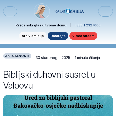
Skip to content
Skip to footer
Menu
Kršćanski glas u tvome domu
|
+385 1 2327000
Arhiv emisija
Donirajte
Video stream
AKTUALNOSTI
30 studenoga, 2025
1 minuta čitanja
Biblijski duhovni susret u
Valpovu