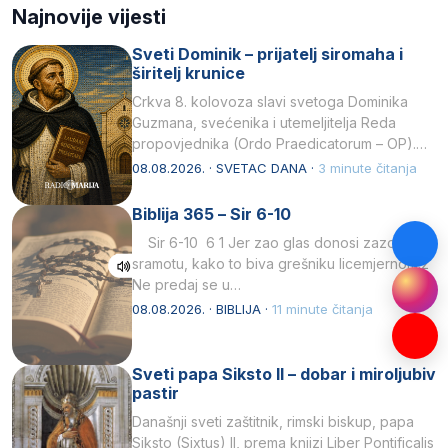
Najnovije vijesti
Sveti Dominik – prijatelj siromaha i
širitelj krunice
Crkva 8. kolovoza slavi svetoga Dominika
Guzmana, svećenika i utemeljitelja Reda
propovjednika (Ordo Praedicatorum – OP).
Svojim životom, dubokom ljubavlju prema
08.08.2026. · SVETAC DANA ·
3 minute čitanja
Kristu…
Biblija 365 – Sir 6-10
Sir 6-10 6 1 Jer zao glas donosi zazor i
sramotu, kako to biva grešniku licemjernom.2
Ne predaj se u…
08.08.2026. · BIBLIJA ·
11 minute čitanja
Sveti papa Siksto II – dobar i miroljubiv
pastir
Današnji sveti zaštitnik, rimski biskup, papa
Siksto (Sixtus) II, prema knjizi Liber Pontificalis