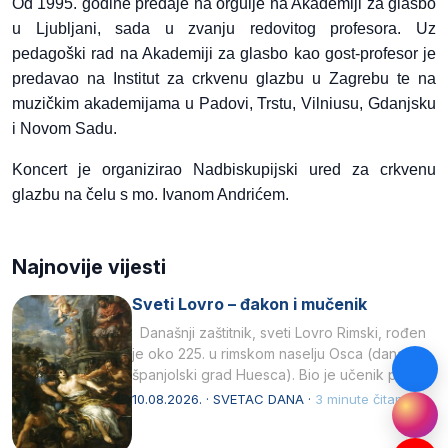
Od 1995. godine predaje na orgulje na Akademiji za glasbo
u Ljubljani, sada u zvanju redovitog profesora. Uz
pedagoški rad na Akademiji za glasbo kao gost-profesor je
predavao na Institut za crkvenu glazbu u Zagrebu te na
muzičkim akademijama u Padovi, Trstu, Vilniusu, Gdanjsku
i Novom Sadu.
Koncert je organizirao Nadbiskupijski ured za crkvenu
glazbu na čelu s mo. Ivanom Andrićem.
Najnovije vijesti
Sveti Lovro – đakon i mučenik
Današnji zaštitnik, sveti Lovro Rimski, rođen
je oko 225. u rimskom naselju Osca (danas
španjolski grad Huesca). Bio je učenik pape…
10.08.2026. · SVETAC DANA ·
3 minute čitanja