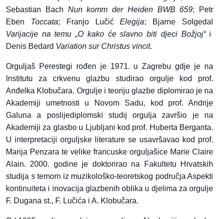
Sebastian Bach
Nun komm der Heiden BWB 659
; Petr
Eben
Toccata
; Franjo Lučić
Elegija
; Bjarne Solgedal
Varijacije na temu „O kako će slavno biti djeci Božjoj“
i
Denis Bedard
Variation sur Christus vincit
.
Orguljaš Perestegi rođen je 1971. u Zagrebu
gdje je na
Institutu za crkvenu glazbu studirao orgulje kod prof.
Anđelka Klobučara. Orgulje i teoriju glazbe diplomirao je na
Akademiji umetnosti u Novom Sadu, kod prof. Andrije
Galuna a poslijediplomski studij orgulja završio je na
Akademiji za glasbo u Ljubljani kod prof. Huberta Berganta.
U interpretaciji orguljske literature se usavršavao kod prof.
Marija Penzara te velike francuske orguljašice Marie Claire
Alain. 2000. godine je doktorirao na Fakultetu Hrvatskih
studija s temom iz muzikološko-teoretskog područja Aspekti
kontinuiteta i inovacija glazbenih oblika u djelima za orgulje
F. Dugana st., F. Lučića i A. Klobučara.