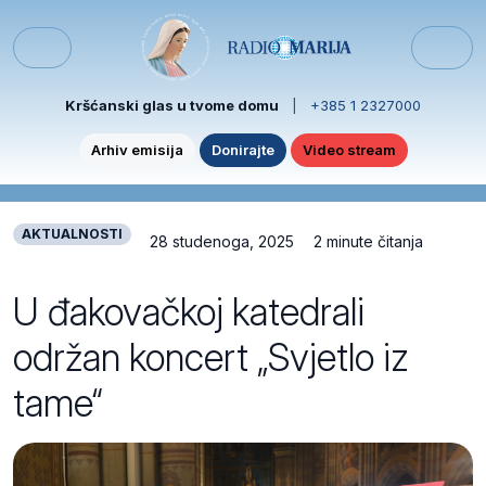
Skip to content
Skip to footer
Menu
Kršćanski glas u tvome domu
|
+385 1 2327000
Arhiv emisija
Donirajte
Video stream
AKTUALNOSTI
28 studenoga, 2025
2 minute čitanja
U đakovačkoj katedrali
održan koncert „Svjetlo iz
tame“