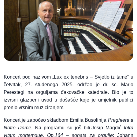
Koncert pod nazivom „Lux ex tenebris – Svjetlo iz tame“ u
četvrtak, 27. studenoga 2025. održao je dr. sc. Mario
Perestegi na orguljama đakovačke katedrale. Bio je to
izvrsni glazbeni uvod u došašće koje je umjetnik publici
prenio vrsnim muziciranjem.
Koncert je započeo skladbom Emilia Busolinija
Preghiera a
Notre Dame.
Na programu su još bili
:
Josip Magdić
Intra
vitam mortemque, Op.164 – sonata za orgulje
; Johann