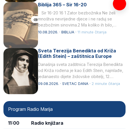
Biblija 365 – Sir 16-20
Sir 16-20 16 1 Zator bezbožnika Ne želi
mnoštva nevrijedne djece i ne raduj se
bezbožnim sinovima.2 Ma koliko ih bilo,…
10.08.2026. · BIBLIJA ·
11 minute čitanja
Sveta Terezija Benedikta od Križa
(Edith Stein) – zaštitnica Europe
Današnja sveta zaštitnica Terezija Benedikta
od Križa rođena je kao Edith Stein, najmlađe,
jedanaesto dijete židovske obitelji, 12.
listopada 1891, u Wrocławu…
09.08.2026. · SVETAC DANA ·
2 minute čitanja
Program Radio Marija
11:00
Radio knjižara