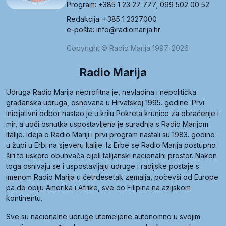
Program: +385 1 23 27 777; 099 502 00 52
Redakcija: +385 1 2327000
e-pošta: info@radiomarija.hr
Copyright © Radio Marija 1997-2026
Radio Marija
Udruga Radio Marija neprofitna je, nevladina i nepolitička
građanska udruga, osnovana u Hrvatskoj 1995. godine. Prvi
inicijativni odbor nastao je u krilu Pokreta krunice za obraćenje i
mir, a uoči osnutka uspostavljena je suradnja s Radio Marijom
Italije. Ideja o Radio Mariji i prvi program nastali su 1983. godine
u župi u Erbi na sjeveru Italije. Iz Erbe se Radio Marija postupno
širi te uskoro obuhvaća cijeli talijanski nacionalni prostor. Nakon
toga osnivaju se i uspostavljaju udruge i radijske postaje s
imenom Radio Marija u četrdesetak zemalja, počevši od Europe
pa do obiju Amerika i Afrike, sve do Filipina na azijskom
kontinentu.
Sve su nacionalne udruge utemeljene autonomno u svojim