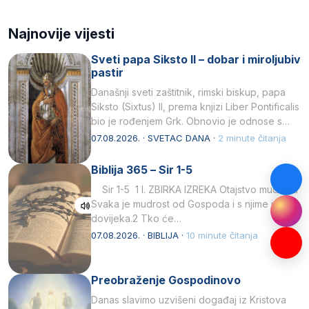
Najnovije vijesti
Sveti papa Siksto II – dobar i miroljubiv
pastir
Današnji sveti zaštitnik, rimski biskup, papa
Siksto (Sixtus) II, prema knjizi Liber Pontificalis
bio je rođenjem Grk. Obnovio je odnose s
afričkim…
07.08.2026. · SVETAC DANA ·
2 minute čitanja
Biblija 365 – Sir 1-5
Sir 1-5 1 I. ZBIRKA IZREKA Otajstvo mudrosti
Svaka je mudrost od Gospoda i s njime je
dovijeka.2 Tko će…
07.08.2026. · BIBLIJA ·
10 minute čitanja
Preobraženje Gospodinovo
Danas slavimo uzvišeni događaj iz Kristova