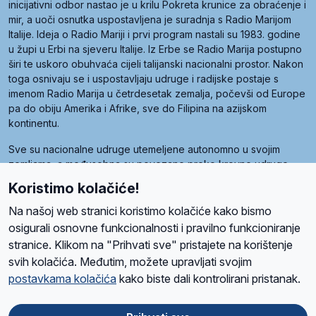
inicijativni odbor nastao je u krilu Pokreta krunice za obraćenje i
mir, a uoči osnutka uspostavljena je suradnja s Radio Marijom
Italije. Ideja o Radio Mariji i prvi program nastali su 1983. godine
u župi u Erbi na sjeveru Italije. Iz Erbe se Radio Marija postupno
širi te uskoro obuhvaća cijeli talijanski nacionalni prostor. Nakon
toga osnivaju se i uspostavljaju udruge i radijske postaje s
imenom Radio Marija u četrdesetak zemalja, počevši od Europe
pa do obiju Amerika i Afrike, sve do Filipina na azijskom
kontinentu.
Sve su nacionalne udruge utemeljene autonomno u svojim
zemljama, a međusobna su povezane preko krovne udruge
pod nazivom Svjetska obitelj Radio Marije (World Family of
Koristimo kolačiće!
Radio Maria). Svjetsku obitelj utemeljilo je sedam članica, među
kojima je i hrvatska Udruga Radio Marija.
Na našoj web stranici koristimo kolačiće kako bismo
osigurali osnovne funkcionalnosti i pravilno funkcioniranje
stranice. Klikom na "Prihvati sve" pristajete na korištenje
svih kolačića. Međutim, možete upravljati svojim
O nama
Radio
Program
Volonteri
Prijatelji
Kontakt
Pravila privatnosti
postavkama kolačića
kako biste dali kontrolirani pristanak.
Kolačići
Uvjeti korištenja
Ova stranica je zaštićena Google reCAPTCHA sustavom