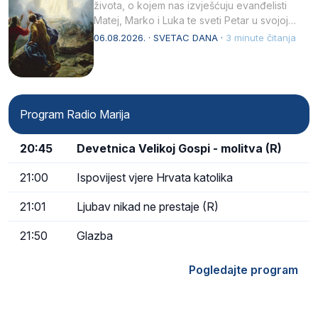
života, o kojem nas izvješćuju evanđelisti
Matej, Marko i Luka te sveti Petar u svojoj
drugoj…
06.08.2026. · SVETAC DANA ·
3 minute čitanja
Program Radio Marija
20:45
Devetnica Velikoj Gospi - molitva (R)
21:00
Ispovijest vjere Hrvata katolika
21:01
Ljubav nikad ne prestaje (R)
21:50
Glazba
Pogledajte program