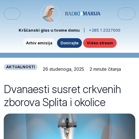
Skip to content
Skip to footer
Menu
Kršćanski glas u tvome domu
|
+385 1 2327000
Arhiv emisija
Donirajte
Video stream
AKTUALNOSTI
26 studenoga, 2025
2 minute čitanja
Dvanaesti susret crkvenih
zborova Splita i okolice