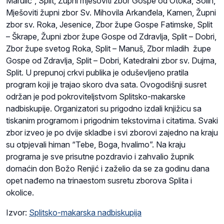
Marulić”, Split, Župni mješoviti zbor Gospe od Otoka, Solin,
Mješoviti župni zbor Sv. Mihovila Arkanđela, Kamen, Župni
zbor sv. Roka, Jesenice, Zbor župe Gospe Fatimske, Split
– Škrape, Župni zbor župe Gospe od Zdravlja, Split – Dobri,
Zbor župe svetog Roka, Split – Manuš, Zbor mladih župe
Gospe od Zdravlja, Split – Dobri, Katedralni zbor sv. Dujma,
Split. U prepunoj crkvi publika je oduševljeno pratila
program koji je trajao skoro dva sata. Ovogodišnji susret
održan je pod pokroviteljstvom Splitsko-makarske
nadbiskupije. Organizatori su prigodno izdali knjižicu sa
tiskanim programom i prigodnim tekstovima i citatima. Svaki
zbor izveo je po dvije skladbe i svi zborovi zajedno na kraju
su otpjevali himan “Tebe, Boga, hvalimo”. Na kraju
programa je sve prisutne pozdravio i zahvalio župnik
domaćin don Božo Renjić i zaželio da se za godinu dana
opet nađemo na trinaestom susretu zborova Splita i
okolice.
Izvor:
Splitsko-makarska nadbiskupija