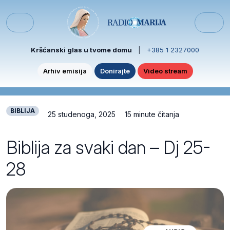
Skip to content
Skip to footer
Menu
Kršćanski glas u tvome domu
|
+385 1 2327000
Arhiv emisija
Donirajte
Video stream
BIBLIJA
25 studenoga, 2025
15 minute čitanja
Biblija za svaki dan – Dj 25-
28