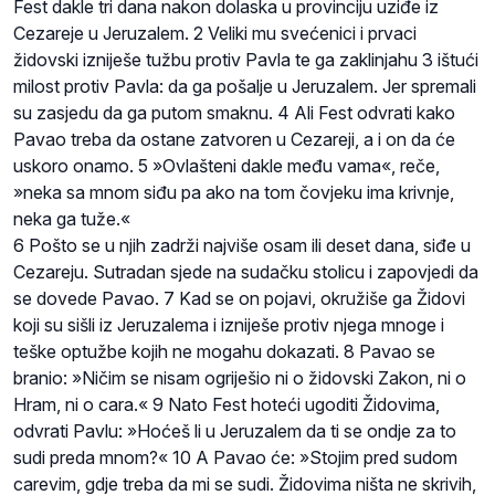
Fest dakle tri dana nakon dolaska u provinciju uziđe iz
Cezareje u Jeruzalem. 2 Veliki mu svećenici i prvaci
židovski izniješe tužbu protiv Pavla te ga zaklinjahu 3 ištući
milost protiv Pavla: da ga pošalje u Jeruzalem. Jer spremali
su zasjedu da ga putom smaknu. 4 Ali Fest odvrati kako
Pavao treba da ostane zatvoren u Cezareji, a i on da će
uskoro onamo. 5 »Ovlašteni dakle među vama«, reče,
»neka sa mnom siđu pa ako na tom čovjeku ima krivnje,
neka ga tuže.«
6 Pošto se u njih zadrži najviše osam ili deset dana, siđe u
Cezareju. Sutradan sjede na sudačku stolicu i zapovjedi da
se dovede Pavao. 7 Kad se on pojavi, okružiše ga Židovi
koji su sišli iz Jeruzalema i izniješe protiv njega mnoge i
teške optužbe kojih ne mogahu dokazati. 8 Pavao se
branio: »Ničim se nisam ogriješio ni o židovski Zakon, ni o
Hram, ni o cara.« 9 Nato Fest hoteći ugoditi Židovima,
odvrati Pavlu: »Hoćeš li u Jeruzalem da ti se ondje za to
sudi preda mnom?« 10 A Pavao će: »Stojim pred sudom
carevim, gdje treba da mi se sudi. Židovima ništa ne skrivih,