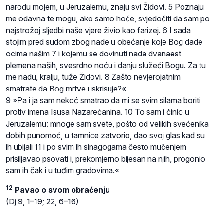
narodu mojem, u Jeruzalemu, znaju svi Židovi. 5 Poznaju
me odavna te mogu, ako samo hoće, svjedočiti da sam po
najstrožoj sljedbi naše vjere živio kao farizej. 6 I sada
stojim pred sudom zbog nade u obećanje koje Bog dade
ocima našim 7 i kojemu se dovinuti nada dvanaest
plemena naših, svesrdno noću i danju služeći Bogu. Za tu
me nadu, kralju, tuže Židovi. 8 Zašto nevjerojatnim
smatrate da Bog mrtve uskrisuje?«
9 »Pa i ja sam nekoć smatrao da mi se svim silama boriti
protiv imena Isusa Nazarećanina. 10 To sam i činio u
Jeruzalemu: mnoge sam svete, pošto od velikih svećenika
dobih punomoć, u tamnice zatvorio, dao svoj glas kad su
ih ubijali 11 i po svim ih sinagogama često mučenjem
prisiljavao psovati i, prekomjerno bijesan na njih, progonio
sam ih čak i u tuđim gradovima.«
12
Pavao o svom obraćenju
(Dj 9, 1–19; 22, 6–16)