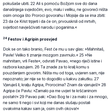
pokušaše ubiti. 22 Ali s pomoću Božjom sve do dana
današnjega svjedočim, evo, malu i veliku, ne govoreći ništa
osim onoga što Proroci govorahu i Mojsije da se ima zbiti:
23 da će Krist trpjeti i da će on, prvouskrsli od mrtvih,
svjetlost navješćivati narodu i poganima.«
24
Festov i Agripin prosvjed
Dok se on tako branio, Fest će mu u sav glas: »Mahnitaš,
Pavle! Veliko ti znanje mozgom zavrnulo.« 25 »Ne
mahnitam, vrli Feste«, odvrati Pavao, »nego riječi istine i
razbora kazujem. 26 Ta znade za to kralj komu s
pouzdanjem govorim. Ništa mu od toga, uvjeren sam, nije
nepoznato; jer nije se to dogodilo u kakvu zakutku. 27
Vjeruješ li, kralju Agripa, Prorocima? Znam da vjeruješ!« 28
Agripa će Pavlu: »Zamalo pa me uvjeri te kršćaninom
postah!« 29 Pavao pak: »Dao Bog te i za malo i za mnogo,
ne samo ti nego i svi koji me danas slušaju postali
ovakvima kakav sam ja, osim ovih okova!«