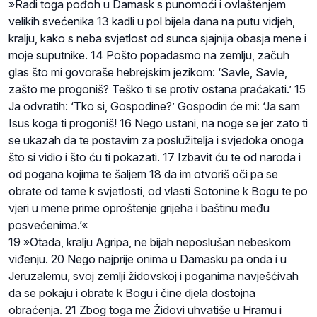
»Radi toga pođoh u Damask s punomoći i ovlaštenjem
velikih svećenika 13 kadli u pol bijela dana na putu vidjeh,
kralju, kako s neba svjetlost od sunca sjajnija obasja mene i
moje suputnike. 14 Pošto popadasmo na zemlju, začuh
glas što mi govoraše hebrejskim jezikom: ‘Savle, Savle,
zašto me progoniš? Teško ti se protiv ostana praćakati.’ 15
Ja odvratih: ‘Tko si, Gospodine?’ Gospodin će mi: ‘Ja sam
Isus koga ti progoniš! 16 Nego ustani, na noge se jer zato ti
se ukazah da te postavim za poslužitelja i svjedoka onoga
što si vidio i što ću ti pokazati. 17 Izbavit ću te od naroda i
od pogana kojima te šaljem 18 da im otvoriš oči pa se
obrate od tame k svjetlosti, od vlasti Sotonine k Bogu te po
vjeri u mene prime oproštenje grijeha i baštinu među
posvećenima.’«
19 »Otada, kralju Agripa, ne bijah neposlušan nebeskom
viđenju. 20 Nego najprije onima u Damasku pa onda i u
Jeruzalemu, svoj zemlji židovskoj i poganima navješćivah
da se pokaju i obrate k Bogu i čine djela dostojna
obraćenja. 21 Zbog toga me Židovi uhvatiše u Hramu i