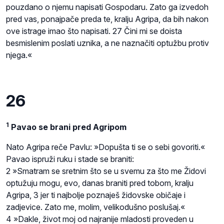
pouzdano o njemu napisati Gospodaru. Zato ga izvedoh
pred vas, ponajpače preda te, kralju Agripa, da bih nakon
ove istrage imao što napisati. 27 Čini mi se doista
besmislenim poslati uznika, a ne naznačiti optužbu protiv
njega.«
26
1
Pavao se brani pred Agripom
Nato Agripa reče Pavlu: »Dopušta ti se o sebi govoriti.«
Pavao ispruži ruku i stade se braniti:
2 »Smatram se sretnim što se u svemu za što me Židovi
optužuju mogu, evo, danas braniti pred tobom, kralju
Agripa, 3 jer ti najbolje poznaješ židovske običaje i
zadjevice. Zato me, molim, velikodušno poslušaj.«
4 »Dakle, život moj od najranije mladosti proveden u