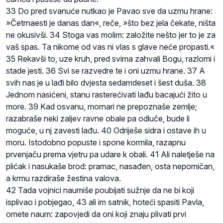
33 Do pred svanuće nutkao je Pavao sve da uzmu hrane:
»Četrnaesti je danas dan«, reče, »što bez jela čekate, ništa
ne okusivši. 34 Stoga vas molim: založite nešto jer to je za
vaš spas. Ta nikome od vas ni vlas s glave neće propasti.«
35 Rekavši to, uze kruh, pred svima zahvali Bogu, razlomi i
stade jesti. 36 Svi se razvedre te i oni uzmu hrane. 37 A
svih nas je u lađi bilo dvjesta sedamdeset i šest duša. 38
Jednom nasićeni, stanu rasterećivati lađu bacajući žito u
more. 39 Kad osvanu, mornari ne prepoznaše zemlje;
razabraše neki zaljev ravne obale pa odluče, bude li
moguće, u nj zavesti lađu. 40 Odriješe sidra i ostave ih u
moru. Istodobno popuste i spone kormila, razapnu
prvenjaču prema vjetru pa udare k obali. 41 Ali naletješe na
plićak i nasukaše brod: pramac, nasađen, osta nepomičan,
a krmu razdiraše žestina valova.
42 Tada vojnici naumiše poubijati sužnje da ne bi koji
isplivao i pobjegao, 43 ali im satnik, hoteći spasiti Pavla,
omete naum: zapovjedi da oni koji znaju plivati prvi