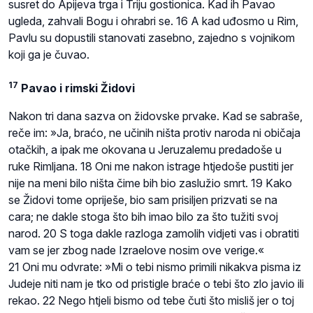
susret do Apijeva trga i Triju gostionica. Kad ih Pavao
ugleda, zahvali Bogu i ohrabri se. 16 A kad uđosmo u Rim,
Pavlu su dopustili stanovati zasebno, zajedno s vojnikom
koji ga je čuvao.
17
Pavao i rimski Židovi
Nakon tri dana sazva on židovske prvake. Kad se sabraše,
reče im: »Ja, braćo, ne učinih ništa protiv naroda ni običaja
otačkih, a ipak me okovana u Jeruzalemu predadoše u
ruke Rimljana. 18 Oni me nakon istrage htjedoše pustiti jer
nije na meni bilo ništa čime bih bio zaslužio smrt. 19 Kako
se Židovi tome opriješe, bio sam prisiljen prizvati se na
cara; ne dakle stoga što bih imao bilo za što tužiti svoj
narod. 20 S toga dakle razloga zamolih vidjeti vas i obratiti
vam se jer zbog nade Izraelove nosim ove verige.«
21 Oni mu odvrate: »Mi o tebi nismo primili nikakva pisma iz
Judeje niti nam je tko od pristigle braće o tebi što zlo javio ili
rekao. 22 Nego htjeli bismo od tebe čuti što misliš jer o toj