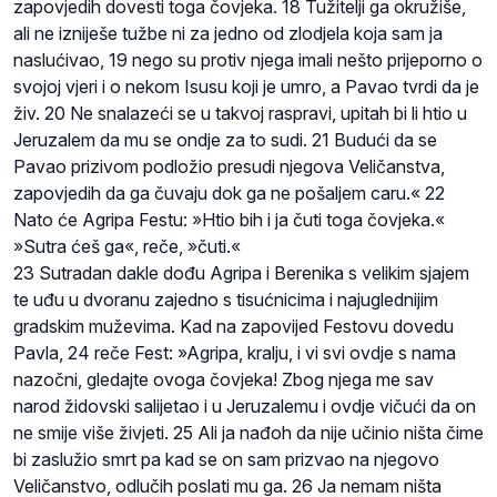
zapovjedih dovesti toga čovjeka. 18 Tužitelji ga okružiše,
ali ne izniješe tužbe ni za jedno od zlodjela koja sam ja
naslućivao, 19 nego su protiv njega imali nešto prijeporno o
svojoj vjeri i o nekom Isusu koji je umro, a Pavao tvrdi da je
živ. 20 Ne snalazeći se u takvoj raspravi, upitah bi li htio u
Jeruzalem da mu se ondje za to sudi. 21 Budući da se
Pavao prizivom podložio presudi njegova Veličanstva,
zapovjedih da ga čuvaju dok ga ne pošaljem caru.« 22
Nato će Agripa Festu: »Htio bih i ja čuti toga čovjeka.«
»Sutra ćeš ga«, reče, »čuti.«
23 Sutradan dakle dođu Agripa i Berenika s velikim sjajem
te uđu u dvoranu zajedno s tisućnicima i najuglednijim
gradskim muževima. Kad na zapovijed Festovu dovedu
Pavla, 24 reče Fest: »Agripa, kralju, i vi svi ovdje s nama
nazočni, gledajte ovoga čovjeka! Zbog njega me sav
narod židovski salijetao i u Jeruzalemu i ovdje vičući da on
ne smije više živjeti. 25 Ali ja nađoh da nije učinio ništa čime
bi zaslužio smrt pa kad se on sam prizvao na njegovo
Veličanstvo, odlučih poslati mu ga. 26 Ja nemam ništa