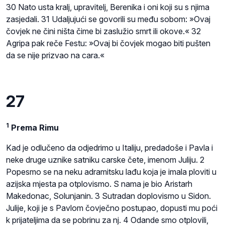
30 Nato usta kralj, upravitelj, Berenika i oni koji su s njima
zasjedali. 31 Udaljujući se govorili su među sobom: »Ovaj
čovjek ne čini ništa čime bi zaslužio smrt ili okove.« 32
Agripa pak reče Festu: »Ovaj bi čovjek mogao biti pušten
da se nije prizvao na cara.«
27
1
Prema Rimu
Kad je odlučeno da odjedrimo u Italiju, predadoše i Pavla i
neke druge uznike satniku carske čete, imenom Juliju. 2
Popesmo se na neku adramitsku lađu koja je imala ploviti u
azijska mjesta pa otplovismo. S nama je bio Aristarh
Makedonac, Solunjanin. 3 Sutradan doplovismo u Sidon.
Julije, koji je s Pavlom čovječno postupao, dopusti mu poći
k prijateljima da se pobrinu za nj. 4 Odande smo otplovili,