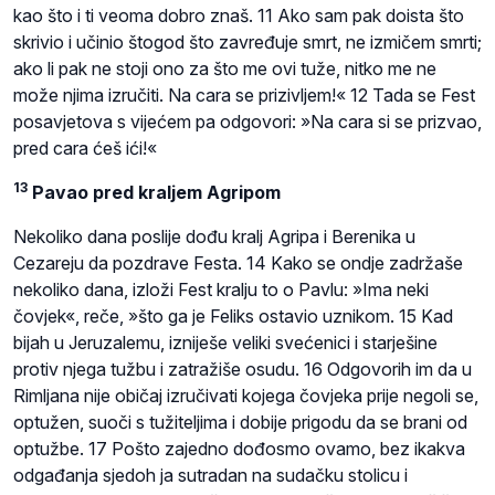
kao što i ti veoma dobro znaš. 11 Ako sam pak doista što
skrivio i učinio štogod što zavređuje smrt, ne izmičem smrti;
ako li pak ne stoji ono za što me ovi tuže, nitko me ne
može njima izručiti. Na cara se prizivljem!« 12 Tada se Fest
posavjetova s vijećem pa odgovori: »Na cara si se prizvao,
pred cara ćeš ići!«
13
Pavao pred kraljem Agripom
Nekoliko dana poslije dođu kralj Agripa i Berenika u
Cezareju da pozdrave Festa. 14 Kako se ondje zadržaše
nekoliko dana, izloži Fest kralju to o Pavlu: »Ima neki
čovjek«, reče, »što ga je Feliks ostavio uznikom. 15 Kad
bijah u Jeruzalemu, izniješe veliki svećenici i starješine
protiv njega tužbu i zatražiše osudu. 16 Odgovorih im da u
Rimljana nije običaj izručivati kojega čovjeka prije negoli se,
optužen, suoči s tužiteljima i dobije prigodu da se brani od
optužbe. 17 Pošto zajedno dođosmo ovamo, bez ikakva
odgađanja sjedoh ja sutradan na sudačku stolicu i