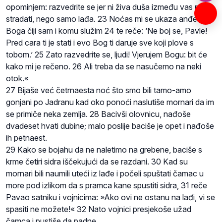
opominjem: razvedrite se jer ni živa duša između vas neće
stradati, nego samo lađa. 23 Noćas mi se ukaza anđeo
Boga čiji sam i komu služim 24 te reče: ‘Ne boj se, Pavle!
Pred cara ti je stati i evo Bog ti daruje sve koji plove s
tobom.’ 25 Zato razvedrite se, ljudi! Vjerujem Bogu: bit će
kako mi je rečeno. 26 Ali treba da se nasučemo na neki
otok.«
27 Bijaše već četrnaesta noć što smo bili tamo-amo
gonjani po Jadranu kad oko ponoći naslutiše mornari da im
se primiče neka zemlja. 28 Bacivši olovnicu, nađoše
dvadeset hvati dubine; malo poslije baciše je opet i nađoše
ih petnaest.
29 Kako se bojahu da ne naletimo na grebene, baciše s
krme četiri sidra iščekujući da se razdani. 30 Kad su
mornari bili naumili uteći iz lađe i počeli spuštati čamac u
more pod izlikom da s pramca kane spustiti sidra, 31 reče
Pavao satniku i vojnicima: »Ako ovi ne ostanu na lađi, vi se
spasiti ne možete!« 32 Nato vojnici presjekoše užad
čamca i pustiše da padne.