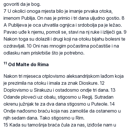
govoriti da je bog.
7 U okolici onoga mjesta bilo je imanje prvaka otoka,
imenom Publija. On nas je primio i tri dana uljudno gostio. 8
A Publijeva je oca uhvatila ognjica i srdobolja pa je ležao.
Pavao uđe k njemu, pomoli se, stavi na nj ruke i izliječi ga. 9
Nakon toga su dolazili i drugi koji na otoku bijahu bolesni te
ozdravljali. 10 Oni nas mnogim počastima počastiše i na
odlasku nam priskrbiše što je potrebno.
11
Od Malte do Rima
Nakon tri mjeseca otplovismo aleksandrijskom lađom koja
je prezimila na otoku i imala za znak Dioskure. 12
Doplovismo u Sirakuzu i ostadosmo ondje tri dana. 13
Odande ploveći uz obalu, stigosmo u Regij. Sutradan
okrenu južnjak te za dva dana stigosmo u Puteole. 14
Ondje nađosmo braću koja nas zamoliše da ostanemo u
njih sedam dana. Tako stigosmo u Rim.
15 Kada su tamošnja braća čula za nas, iziđoše nam u