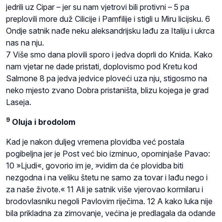
jedrili uz Cipar – jer su nam vjetrovi bili protivni – 5 pa
preplovili more duž Cilicije i Pamfilije i stigli u Miru licijsku. 6
Ondje satnik nađe neku aleksandrijsku lađu za Italiju i ukrca
nas na nju.
7 Više smo dana plovili sporo i jedva doprli do Knida. Kako
nam vjetar ne dade pristati, doplovismo pod Kretu kod
Salmone 8 pa jedva jedvice ploveći uza nju, stigosmo na
neko mjesto zvano Dobra pristaništa, blizu kojega je grad
Laseja.
9
Oluja i brodolom
Kad je nakon duljeg vremena plovidba već postala
pogibeljna jer je Post već bio izminuo, opominjaše Pavao:
10 »Ljudi«, govorio im je, »vidim da će plovidba biti
nezgodna i na veliku štetu ne samo za tovar i lađu nego i
za naše živote.« 11 Ali je satnik više vjerovao kormilaru i
brodovlasniku negoli Pavlovim riječima. 12 A kako luka nije
bila prikladna za zimovanje, većina je predlagala da odande