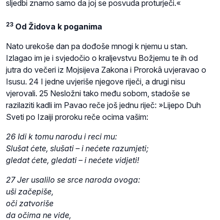
sljedbi znamo samo da joj se posvuda proturječi.«
23
Od Židova k poganima
Nato urekoše dan pa dođoše mnogi k njemu u stan.
Izlagao im je i svjedočio o kraljevstvu Božjemu te ih od
jutra do večeri iz Mojsijeva Zakona i Prorokâ uvjeravao o
Isusu. 24 I jedne uvjeriše njegove riječi, a drugi nisu
vjerovali. 25 Nesložni tako među sobom, stadoše se
razilaziti kadli im Pavao reče još jednu riječ: »Lijepo Duh
Sveti po Izaiji proroku reče ocima vašim:
26 Idi k tomu narodu i reci mu:
Slušat ćete, slušati – i nećete razumjeti;
gledat ćete, gledati – i nećete vidjeti!
27 Jer usalilo se srce naroda ovoga:
uši začepiše,
oči zatvoriše
da očima ne vide,