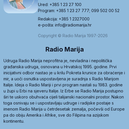
Ured: +385 1 23 27 100
Program: +385 1 23 27 777; 099 502 00 52
Redakcija: +385 1 2327000
e-pošta: info@radiomarija.hr
Copyright © Radio Marija 1997-2026
Radio Marija
Udruga Radio Marija neprofitna je, nevladina i nepolitička
građanska udruga, osnovana u Hrvatskoj 1995. godine. Prvi
inicijativni odbor nastao je u krilu Pokreta krunice za obraćenje i
mir, a uoči osnutka uspostavljena je suradnja s Radio Marijom
Italije. Ideja o Radio Mariji i prvi program nastali su 1983. godine
u župi u Erbi na sjeveru Italije. Iz Erbe se Radio Marija postupno
širi te uskoro obuhvaća cijeli talijanski nacionalni prostor. Nakon
toga osnivaju se i uspostavljaju udruge i radijske postaje s
imenom Radio Marija u četrdesetak zemalja, počevši od Europe
pa do obiju Amerika i Afrike, sve do Filipina na azijskom
kontinentu.