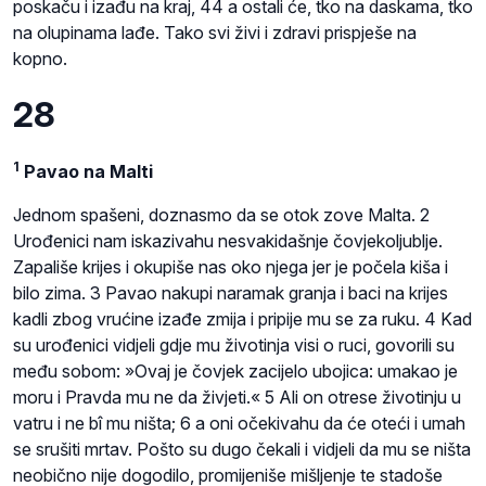
poskaču i izađu na kraj, 44 a ostali će, tko na daskama, tko
na olupinama lađe. Tako svi živi i zdravi prispješe na
kopno.
28
1
Pavao na Malti
Jednom spašeni, doznasmo da se otok zove Malta. 2
Urođenici nam iskazivahu nesvakidašnje čovjekoljublje.
Zapališe krijes i okupiše nas oko njega jer je počela kiša i
bilo zima. 3 Pavao nakupi naramak granja i baci na krijes
kadli zbog vrućine izađe zmija i pripije mu se za ruku. 4 Kad
su urođenici vidjeli gdje mu životinja visi o ruci, govorili su
među sobom: »Ovaj je čovjek zacijelo ubojica: umakao je
moru i Pravda mu ne da živjeti.« 5 Ali on otrese životinju u
vatru i ne bî mu ništa; 6 a oni očekivahu da će oteći i umah
se srušiti mrtav. Pošto su dugo čekali i vidjeli da mu se ništa
neobično nije dogodilo, promijeniše mišljenje te stadoše