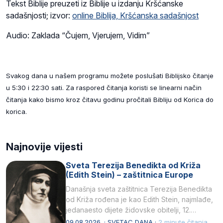
Tekst Biblije preuzeti iz Biblije u izdanju Kršćanske
sadašnjosti; izvor:
online Biblija, Kršćanska sadašnjost
Audio: Zaklada “Čujem, Vjerujem, Vidim”
Svakog dana u našem programu možete poslušati Biblijsko čitanje
u 5:30 i 22:30 sati. Za raspored čitanja koristi se linearni način
čitanja kako bismo kroz čitavu godinu pročitali Bibliju od Korica do
korica.
Najnovije vijesti
Sveta Terezija Benedikta od Križa
(Edith Stein) – zaštitnica Europe
Današnja sveta zaštitnica Terezija Benedikta
od Križa rođena je kao Edith Stein, najmlađe,
jedanaesto dijete židovske obitelji, 12.
listopada 1891, u Wrocławu…
09.08.2026. · SVETAC DANA ·
2 minute čitanja