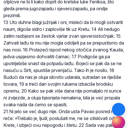
otplove ne bi li kako doprli do kretske luke Feniksa, što
gleda prema jugozapadu i sjeverozapadu, pa ondje
prezimili.
13 Uto duhne blagi južnjak i oni, misleći da bi mogli ostvariti
naum, digoše sidro i zaploviše tik uz Kretu. 14 Ali nedugo
zatim razbjesni se žestok vjetar zvan sjeveroistočnjak. 15
Zahvati lađu te mu nije mogla odoljeti pa se prepustismo da
nas nosi. 16 Prolazeći ispod nekog otočića zvanog Kauda,
jedva uspjesmo dohvatiti čamac. 17 Podigoše ga pa
upotrijebiše snast da potpašu lađu. Bojeći se pak da se ne
nasuču u Sirti, spustiše prvenjaču. Tako ih je nosilo. 18
Budući da nas je oluja silovito udarala, sutradan se riješiše
tovara, 19 a treći dan svojim rukama izbaciše brodsku
opremu. 20 Kako se pak više dana nije pomaljalo ni sunce
ni zvijezde, a oluja bjesnjela nemalena, bila je već propala
svaka nada da ćemo se spasiti.
21 Ni jelo se već dugo nije. Onda usta Pavao posred njih i
reče: »Trebalo je, ljudi, poslušati me, ne se otiskivati od
Krete, i izbjeći ovu nepogodu i štetu. 22 Sada vas pak