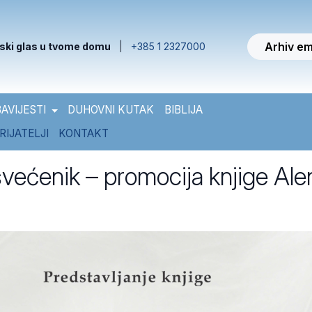
Arhiv em
ski glas u tvome domu
|
+385 1 2327000
AVIJESTI
DUHOVNI KUTAK
BIBLIJA
RIJATELJI
KONTAKT
svećenik – promocija knjige Ale