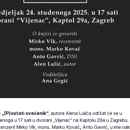
e
„(P)ostati svećenik“
, autora Alena Lulića održat će se u
denoga u 17 sati u dvorani „Vijenac“ na Kaptolu 29a u Zagrebu.
 recenzent Mirko Vlk, mons. Marko Kovač
,
Anto Gavrić, u ime nak