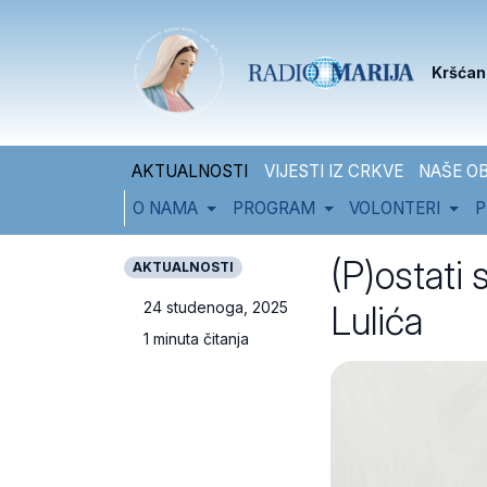
Skip to content
Skip to footer
Kršćan
AKTUALNOSTI
VIJESTI IZ CRKVE
NAŠE OB
O NAMA
PROGRAM
VOLONTERI
P
(P)ostati 
AKTUALNOSTI
Lulića
24 studenoga, 2025
1 minuta čitanja