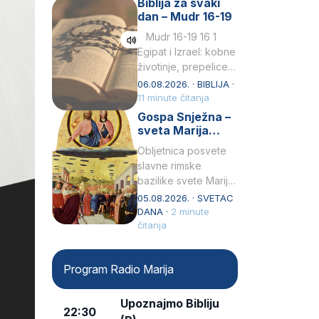
Biblija za svaki
Petar u svojoj
dan – Mudr 16-19
drugoj…
Mudr 16-19 16 1
Egipat i Izrael: kobne
životinje, prepelice
Zato bijahu
06.08.2026. · BIBLIJA ·
primjereno kažnjeni
11 minute čitanja
sličnim životinjamai
Gospa Snježna –
mučeni mnoštvom
sveta Marija
kukaca.2 A narod…
Velika, zaštitnica
Obljetnica posvete
rimske bazilike
slavne rimske
bazilike svete Marije
Velike (Santa Maria
05.08.2026. · SVETAC
Maggiore) u narodu
DANA ·
2 minute
se slavi kao Gospa
čitanja
Snježna. Ovaj naziv,
Sancta Maria…
Program Radio Marija
Upoznajmo Bibliju
22:30