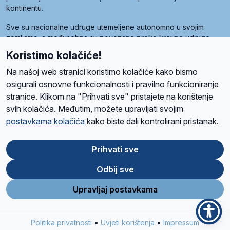
kontinentu.
Sve su nacionalne udruge utemeljene autonomno u svojim
zemljama, a međusobna su povezane preko krovne udruge
pod nazivom Svjetska obitelj Radio Marije (World Family of
Koristimo kolačiće!
Radio Maria). Svjetsku obitelj utemeljilo je sedam članica, među
kojima je i hrvatska Udruga Radio Marija.
Na našoj web stranici koristimo kolačiće kako bismo
osigurali osnovne funkcionalnosti i pravilno funkcioniranje
stranice. Klikom na "Prihvati sve" pristajete na korištenje
svih kolačića. Međutim, možete upravljati svojim
O nama
Radio
Program
Volonteri
Prijatelji
Kontakt
Pravila privatnosti
postavkama kolačića
kako biste dali kontrolirani pristanak.
Kolačići
Uvjeti korištenja
Ova stranica je zaštićena Google reCAPTCHA sustavom
Prihvati sve
Odbij sve
App
Google
Store
Play
Upravljaj postavkama
Design and development
SIK
&
C-Tel
•
•
Politika privatnosti
Uvjeti korištenja
Impressum