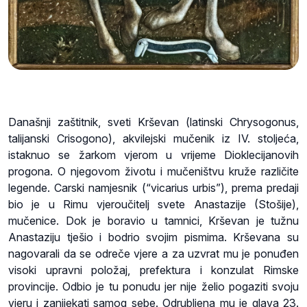
Današnji zaštitnik, sveti Krševan (latinski Chrysogonus,
talijanski Crisogono), akvilejski mučenik iz IV. stoljeća,
istaknuo se žarkom vjerom u vrijeme Dioklecijanovih
progona. O njegovom životu i mučeništvu kruže različite
legende. Carski namjesnik (“vicarius urbis”), prema predaji
bio je u Rimu vjeroučitelj svete Anastazije (Stošije),
mučenice. Dok je boravio u tamnici, Krševan je tužnu
Anastaziju tješio i bodrio svojim pismima. Krševana su
nagovarali da se odreče vjere a za uzvrat mu je ponuđen
visoki upravni položaj, prefektura i konzulat Rimske
provincije. Odbio je tu ponudu jer nije želio pogaziti svoju
vjeru i zanijekati samog sebe. Odrubljena mu je glava 23.