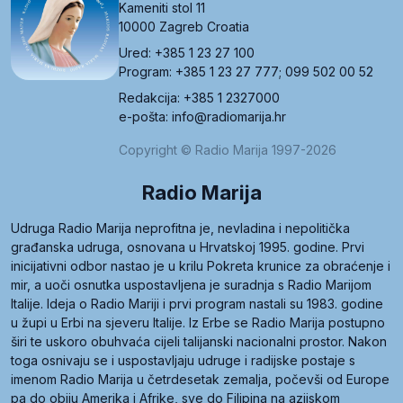
Kameniti stol 11
10000 Zagreb Croatia
Ured: +385 1 23 27 100
Program: +385 1 23 27 777; 099 502 00 52
Redakcija: +385 1 2327000
e-pošta: info@radiomarija.hr
Copyright © Radio Marija 1997-2026
Radio Marija
Udruga Radio Marija neprofitna je, nevladina i nepolitička
građanska udruga, osnovana u Hrvatskoj 1995. godine. Prvi
inicijativni odbor nastao je u krilu Pokreta krunice za obraćenje i
mir, a uoči osnutka uspostavljena je suradnja s Radio Marijom
Italije. Ideja o Radio Mariji i prvi program nastali su 1983. godine
u župi u Erbi na sjeveru Italije. Iz Erbe se Radio Marija postupno
širi te uskoro obuhvaća cijeli talijanski nacionalni prostor. Nakon
toga osnivaju se i uspostavljaju udruge i radijske postaje s
imenom Radio Marija u četrdesetak zemalja, počevši od Europe
pa do obiju Amerika i Afrike, sve do Filipina na azijskom