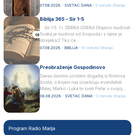
afričkim…
07.08.2026. · SVETAC DANA ·
2 minute čitanja
Biblija 365 – Sir 1-5
Sir 1-5 1 I. ZBIRKA IZREKA Otajstvo mudrosti
Svaka je mudrost od Gospoda i s njime je
dovijeka.2 Tko će…
07.08.2026. · BIBLIJA ·
10 minute čitanja
Preobraženje Gospodinovo
Danas slavimo uzvišeni događaj iz Kristova
života, o kojem nas izvješćuju evanđelisti
Matej, Marko i Luka te sveti Petar u svojoj
drugoj…
06.08.2026. · SVETAC DANA ·
3 minute čitanja
Program Radio Marija