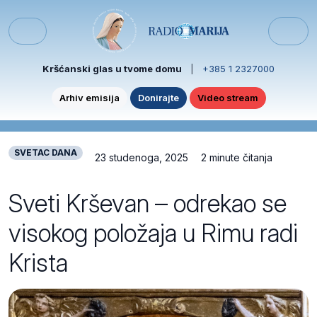
Skip to content
Skip to footer
Menu
Kršćanski glas u tvome domu
|
+385 1 2327000
Arhiv emisija
Donirajte
Video stream
SVETAC DANA
23 studenoga, 2025
2 minute čitanja
Sveti Krševan – odrekao se
visokog položaja u Rimu radi
Krista