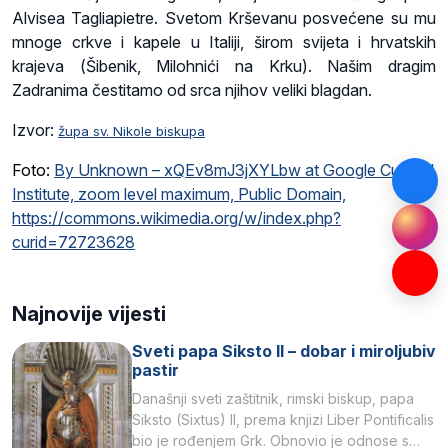
Alvisea Tagliapietre. Svetom Krševanu posvećene su mu
mnoge crkve i kapele u Italiji, širom svijeta i hrvatskih
krajeva (Šibenik, Milohnići na Krku). Našim dragim
Zadranima čestitamo od srca njihov veliki blagdan.
Izvor:
župa sv. Nikole biskupa
Foto:
By Unknown – xQEv8mJ3jXYLbw at Google Cultural
Institute, zoom level maximum, Public Domain,
https://commons.wikimedia.org/w/index.php?
curid=72723628
Najnovije vijesti
Sveti papa Siksto II – dobar i miroljubiv
pastir
Današnji sveti zaštitnik, rimski biskup, papa
Siksto (Sixtus) II, prema knjizi Liber Pontificalis
bio je rođenjem Grk. Obnovio je odnose s