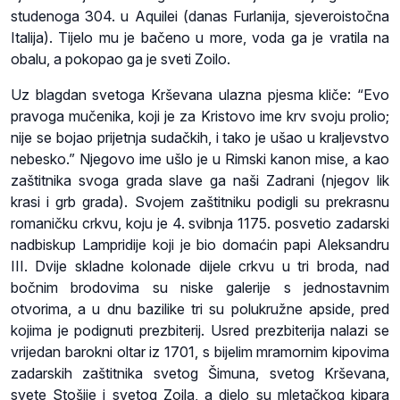
studenoga 304. u Aquilei (danas Furlanija, sjeveroistočna
Italija). Tijelo mu je bačeno u more, voda ga je vratila na
obalu, a pokopao ga je sveti Zoilo.
Uz blagdan svetoga Krševana ulazna pjesma kliče: “Evo
pravoga mučenika, koji je za Kristovo ime krv svoju prolio;
nije se bojao prijetnja sudačkih, i tako je ušao u kraljevstvo
nebesko.” Njegovo ime ušlo je u Rimski kanon mise, a kao
zaštitnika svoga grada slave ga naši Zadrani (njegov lik
krasi i grb grada). Svojem zaštitniku podigli su prekrasnu
romaničku crkvu, koju je 4. svibnja 1175. posvetio zadarski
nadbiskup Lampridije koji je bio domaćin papi Aleksandru
III. Dvije skladne kolonade dijele crkvu u tri broda, nad
bočnim brodovima su niske galerije s jednostavnim
otvorima, a u dnu bazilike tri su polukružne apside, pred
kojima je podignuti prezbiterij. Usred prezbiterija nalazi se
vrijedan barokni oltar iz 1701, s bijelim mramornim kipovima
zadarskih zaštitnika svetog Šimuna, svetog Krševana,
svete Stošije i svetog Zoila, a djelo su mletačkog kipara