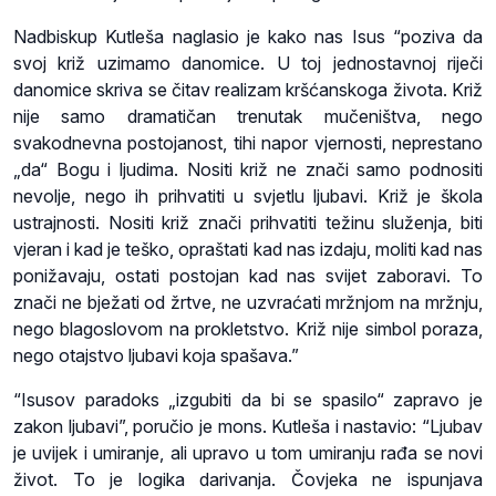
Nadbiskup Kutleša naglasio je kako nas Isus “poziva da
svoj križ uzimamo danomice. U toj jednostavnoj riječi
danomice skriva se čitav realizam kršćanskoga života. Križ
nije samo dramatičan trenutak mučeništva, nego
svakodnevna postojanost, tihi napor vjernosti, neprestano
„da“ Bogu i ljudima. Nositi križ ne znači samo podnositi
nevolje, nego ih prihvatiti u svjetlu ljubavi. Križ je škola
ustrajnosti. Nositi križ znači prihvatiti težinu služenja, biti
vjeran i kad je teško, opraštati kad nas izdaju, moliti kad nas
ponižavaju, ostati postojan kad nas svijet zaboravi. To
znači ne bježati od žrtve, ne uzvraćati mržnjom na mržnju,
nego blagoslovom na prokletstvo. Križ nije simbol poraza,
nego otajstvo ljubavi koja spašava.”
“Isusov paradoks „izgubiti da bi se spasilo“ zapravo je
zakon ljubavi”, poručio je mons. Kutleša i nastavio: “Ljubav
je uvijek i umiranje, ali upravo u tom umiranju rađa se novi
život. To je logika darivanja. Čovjeka ne ispunjava