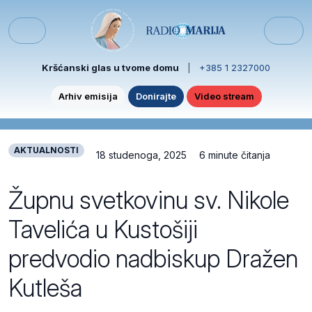
Skip to content
Skip to footer
Menu
Kršćanski glas u tvome domu
|
+385 1 2327000
Arhiv emisija
Donirajte
Video stream
AKTUALNOSTI
18 studenoga, 2025
6 minute čitanja
Župnu svetkovinu sv. Nikole
Tavelića u Kustošiji
predvodio nadbiskup Dražen
Kutleša