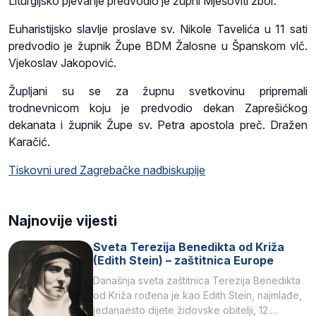
Liturgijsko pjevanje predvodio je župni Mješoviti zbor.
Euharistijsko slavlje proslave sv. Nikole Tavelića u 11 sati
predvodio je župnik Župe BDM Žalosne u Španskom vlč.
Vjekoslav Jakopović.
Župljani su se za župnu svetkovinu pripremali
trodnevnicom koju je predvodio dekan Zaprešićkog
dekanata i župnik Župe sv. Petra apostola preč. Dražen
Karačić.
Tiskovni ured Zagrebačke nadbiskupije
Najnovije vijesti
Sveta Terezija Benedikta od Križa
(Edith Stein) – zaštitnica Europe
Današnja sveta zaštitnica Terezija Benedikta
od Križa rođena je kao Edith Stein, najmlađe,
jedanaesto dijete židovske obitelji, 12.