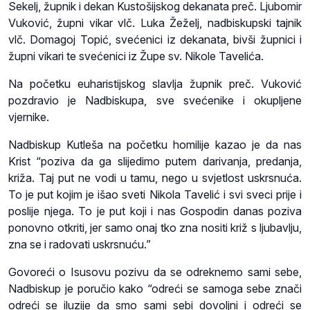
Sekelj, župnik i dekan Kustošijskog dekanata preč. Ljubomir
Vuković, župni vikar vlč. Luka Žeželj, nadbiskupski tajnik
vlč. Domagoj Topić, svećenici iz dekanata, bivši župnici i
župni vikari te svećenici iz Župe sv. Nikole Tavelića.
Na početku euharistijskog slavlja župnik preč. Vuković
pozdravio je Nadbiskupa, sve svećenike i okupljene
vjernike.
Nadbiskup Kutleša na početku homilije kazao je da nas
Krist “poziva da ga slijedimo putem darivanja, predanja,
križa. Taj put ne vodi u tamu, nego u svjetlost uskrsnuća.
To je put kojim je išao sveti Nikola Tavelić i svi sveci prije i
poslije njega. To je put koji i nas Gospodin danas poziva
ponovno otkriti, jer samo onaj tko zna nositi križ s ljubavlju,
zna se i radovati uskrsnuću.”
Govoreći o Isusovu pozivu da se odreknemo sami sebe,
Nadbiskup je poručio kako “odreći se samoga sebe znači
odreći se iluzije da smo sami sebi dovoljni i odreći se