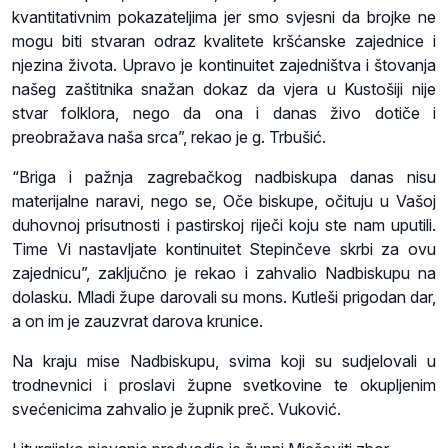
kvantitativnim pokazateljima jer smo svjesni da brojke ne
mogu biti stvaran odraz kvalitete kršćanske zajednice i
njezina života. Upravo je kontinuitet zajedništva i štovanja
našeg zaštitnika snažan dokaz da vjera u Kustošiji nije
stvar folklora, nego da ona i danas živo dotiče i
preobražava naša srca”, rekao je g. Trbušić.
“Briga i pažnja zagrebačkog nadbiskupa danas nisu
materijalne naravi, nego se, Oče biskupe, očituju u Vašoj
duhovnoj prisutnosti i pastirskoj riječi koju ste nam uputili.
Time Vi nastavljate kontinuitet Stepinčeve skrbi za ovu
zajednicu”, zaključno je rekao i zahvalio Nadbiskupu na
dolasku. Mladi župe darovali su mons. Kutleši prigodan dar,
a on im je zauzvrat darova krunice.
Na kraju mise Nadbiskupu, svima koji su sudjelovali u
trodnevnici i proslavi župne svetkovine te okupljenim
svećenicima zahvalio je župnik preč. Vuković.