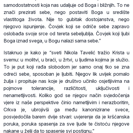
samodostatnosti koja nas udaljuje od Boga i bližnjih. To ne
znači prezirati sebe, nego postaviti Boga u središte
vlastitoga života. Nije to gubitak dostojanstva, nego
njegovo ispunjenje. Čovjek koji se odriče sebe zapravo
oslobađa svoje srce od tereta sebeljublja. Čovjek koji ljubi
Boga iznad svega, u Bogu nalazi sama sebe.”
Istaknuo je kako je “sveti Nikola Tavelić tražio Krista u
svemu: u molitvi, u braći, u žrtvi, u ljudima kojima je služio.
To je put koji rađa slobodom jer samo onaj tko se zna
odreći sebe, sposoban je ljubiti. Njegov lik uvijek pomalo
žulja i propituje nas koje je društvo učinilo osjetljivima na
pojmove tolerancije, različitosti, uključivosti i
nenametljivosti. Koliko god se njegov način svjedočenja
vjere iz naše perspektive činio nametljivim i nerazboritim,
Crkva je, ubrojivši ga među kanonizirane svece,
posvjedočila barem dvije stvari: uvjerenje da je kršćanska
poruka, poruka spasenja za sve ljude te čistoću njegove
nakane u želji da to spasenje svi postignu.”