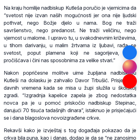
Na kraju homilije nadbiskup Kutleša poručio je vjernicima da
“svetost nije izvan naših mogućnosti jer ona nije ljudski
pothvat, nego Božje djelo u nama. Bog ne traži
savršenstvo, nego predanost. Ne traži veličinu, nego
vjernost u malome. I upravo tu, u svakodnevnim križevima,
u tihom darivanju, u malim žrtvama iz ljubavi, rađa se
svetost, poput plamena koji ne sagorijeva, nego
pročišćava i čini nas sposobnima za velike stvari.”
Nakon popričesne molitve uime župljana nadbiskupu
Kutleši na dolasku je zahvalio Davor Trbušić. Prisjetio se
davnih vremena kada se misa u župi služila u školskoj
zgradi. “Izgradnja kapelice zapela je zbog nedostatka
novca pa je u pomoć priskočio nadbiskup Stepinac,
darujući 70 tisuća tadašnjih dinara”, istaknuo je prisjećajući
se i dana blagoslova novoizgrađene crkve.
Rekavši kako je izvještaj s tog događaja pokazao da je
crkva bila puna, kao i danas, dodao je da se “ne zanosimo