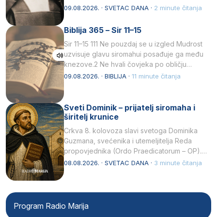
listopada 1891, u Wrocławu…
09.08.2026. · SVETAC DANA ·
2 minute čitanja
Biblija 365 – Sir 11–15
Sir 11–15 111 Ne pouzdaj se u izgled Mudrost
uzvisuje glavu siromahui posađuje ga među
knezove.2 Ne hvali čovjeka po obličju
njegovui…
09.08.2026. · BIBLIJA ·
11 minute čitanja
Sveti Dominik – prijatelj siromaha i
širitelj krunice
Crkva 8. kolovoza slavi svetoga Dominika
Guzmana, svećenika i utemeljitelja Reda
propovjednika (Ordo Praedicatorum – OP).
Svojim životom, dubokom ljubavlju prema
08.08.2026. · SVETAC DANA ·
3 minute čitanja
Kristu…
Program Radio Marija