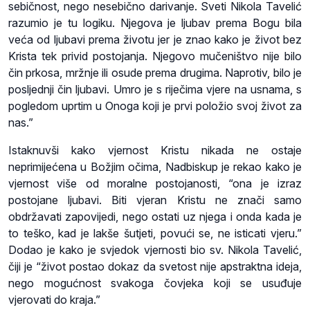
sebičnost, nego nesebično darivanje. Sveti Nikola Tavelić
razumio je tu logiku. Njegova je ljubav prema Bogu bila
veća od ljubavi prema životu jer je znao kako je život bez
Krista tek privid postojanja. Njegovo mučeništvo nije bilo
čin prkosa, mržnje ili osude prema drugima. Naprotiv, bilo je
posljednji čin ljubavi. Umro je s riječima vjere na usnama, s
pogledom uprtim u Onoga koji je prvi položio svoj život za
nas.”
Istaknuvši kako vjernost Kristu nikada ne ostaje
neprimijećena u Božjim očima, Nadbiskup je rekao kako je
vjernost više od moralne postojanosti, “ona je izraz
postojane ljubavi. Biti vjeran Kristu ne znači samo
obdržavati zapovijedi, nego ostati uz njega i onda kada je
to teško, kad je lakše šutjeti, povući se, ne isticati vjeru.”
Dodao je kako je svjedok vjernosti bio sv. Nikola Tavelić,
čiji je “život postao dokaz da svetost nije apstraktna ideja,
nego mogućnost svakoga čovjeka koji se usuđuje
vjerovati do kraja.”