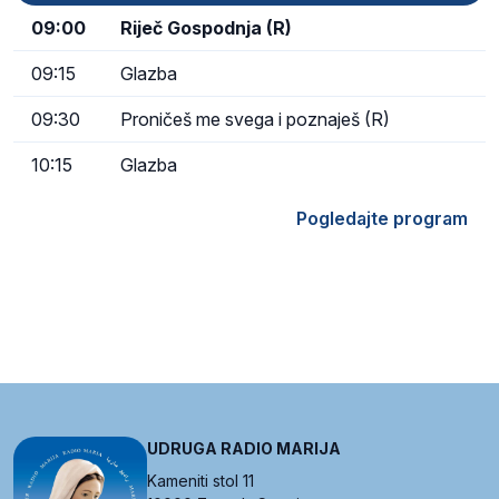
09:00
Riječ Gospodnja (R)
09:15
Glazba
09:30
Proničeš me svega i poznaješ (R)
10:15
Glazba
Pogledajte program
UDRUGA RADIO MARIJA
Kameniti stol 11