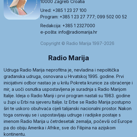
10000 Zagreb Croatia
Ured: +385 1 23 27 100
Program: +385 1 23 27 777; 099 502 00 52
Redakcija: +385 1 2327000
e-pošta: info@radiomarija.hr
Copyright © Radio Marija 1997-2026
Radio Marija
Udruga Radio Marija neprofitna je, nevladina i nepolitička
građanska udruga, osnovana u Hrvatskoj 1995. godine. Prvi
inicijativni odbor nastao je u krilu Pokreta krunice za obraćenje i
mir, a uoči osnutka uspostavljena je suradnja s Radio Marijom
Italije. Ideja o Radio Mariji i prvi program nastali su 1983. godine
u župi u Erbi na sjeveru Italije. Iz Erbe se Radio Marija postupno
širi te uskoro obuhvaća cijeli talijanski nacionalni prostor. Nakon
toga osnivaju se i uspostavljaju udruge i radijske postaje s
imenom Radio Marija u četrdesetak zemalja, počevši od Europe
pa do obiju Amerika i Afrike, sve do Filipina na azijskom
kontinentu.