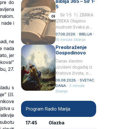
Biblija 365 – Sir 1-
opre do
rođenjem Grk.
5
Obnovio je odnose s
avljena
afričkim…
Sir 1-5 1 I. ZBIRKA
inalom.
IZREKA Otajstvo
 nade i
mudrosti Svaka je
mudrost od Gospoda
07.08.2026. · BIBLIJA ·
i s njime je dovijeka.2
10 minute čitanja
adi, ne
Tko će…
Preobraženje
se nada
Gospodinovo
to, jer
Danas slavimo
ekova!”
uzvišeni događaj iz
bu, 27.
Kristova života, o
kojem nas izvješćuju
06.08.2026. · SVETAC
evanđelisti Matej,
DANA ·
3 minute
kladu s
Marko i Luka te sveti
čitanja
e” (čl.
Petar u svojoj
enikove
drugoj…
jstva u
Program Radio Marija
likvije
 subotu
17:45
Glazba