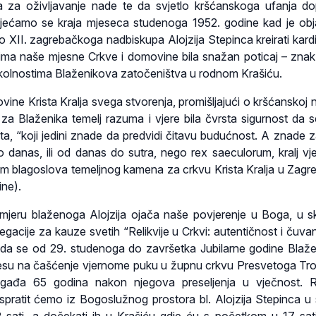
 za oživljavanje nade te da svjetlo kršćanskoga ufanja d
jećamo se kraja mjeseca studenoga 1952. godine kad je obj
io XII. zagrebačkoga nadbiskupa Alojzija Stepinca kreirati kard
icima naše mjesne Crkve i domovine bila snažan poticaj – znak
okolnostima Blaženikova zatočeništva u rodnom Krašiću.
vine Krista Kralja svega stvorenja, promišljajući o kršćanskoj n
za Blaženika temelj razuma i vjere bila čvrsta sigurnost da 
ta, “koji jedini znade da predvidi čitavu budućnost. A znade za
 do danas, ili od danas do sutra, nego rex saeculorum, kralj vj
m blagoslova temeljnog kamena za crkvu Krista Kralja u Zagre
ine).
imjeru blaženoga Alojzija ojača naše povjerenje u Boga, u s
acije za kauze svetih “Relikvije u Crkvi: autentičnost i čuvanj
m da se od 29. studenoga do završetka Jubilarne godine Blaž
prenesu na čašćenje vjernome puku u župnu crkvu Presvetoga Tro
gađa 65 godina nakon njegova preseljenja u vječnost. Re
ispratit ćemo iz Bogoslužnog prostora bl. Alojzija Stepinca u