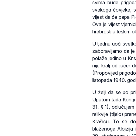
svima bude prigoda
svakoga čovjeka, s
vijest da će papa P
Ova je vijest vjern
hrabrosti u teškim 
U tjednu uoči svetko
zaboravljamo da je 
polaže jedino u Kris
nije kralj od jučer
(Propovijed prigodo
listopada 1940. god
U želji da se po pr
Uputom tada Kongreg
31, § 1), odlučuje
relikvije (tijelo) 
Krašiću. To se do
blaženoga Alojzija 