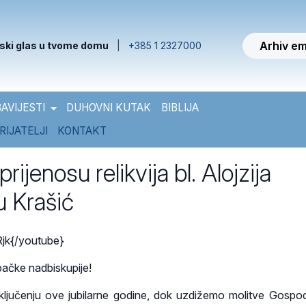
Arhiv em
ski glas u tvome domu
|
+385 1 2327000
AVIJESTI
DUHOVNI KUTAK
BIBLIJA
RIJATELJI
KONTAKT
rijenosu relikvija bl. Alojzija
u Krašić
jk{/youtube}
bačke nadbiskupije!
aključenju ove jubilarne godine, dok uzdižemo molitve Gospo