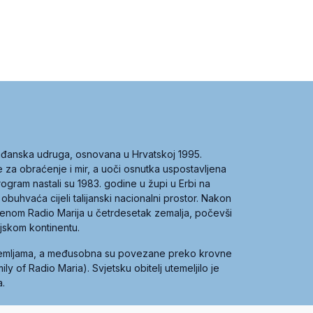
građanska udruga, osnovana u Hrvatskoj 1995.
ce za obraćenje i mir, a uoči osnutka uspostavljena
 program nastali su 1983. godine u župi u Erbi na
 obuhvaća cijeli talijanski nacionalni prostor. Nakon
 imenom Radio Marija u četrdesetak zemalja, počevši
ijskom kontinentu.
zemljama, a međusobna su povezane preko krovne
y of Radio Maria). Svjetsku obitelj utemeljilo je
a.