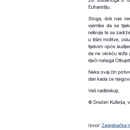
29. studenoga u 12 
Euharistiju.
Stoga, dok nas neum
vjernike da se ti
relikvije te se zad
u tišini molitve, os
tijekom opće audije
da ne okreću leđa p
riječi našega Otkupit
Neka ovaj čin potvr
dan kada će njegova s
Vaš nadbiskup,
✠ Dražen Kutleša, v.
Izvor:
Zagrebačka n