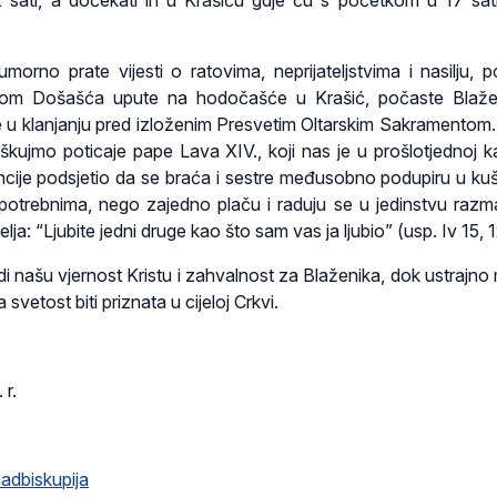
sati, a dočekati ih u Krašiću gdje ću s početkom u 17 sati 
orno prate vijesti o ratovima, neprijateljstvima i nasilju, 
jekom Došašća upute na hodočašće u Krašić, počaste Blaž
rže u klanjanju pred izloženim Presvetim Oltarskim Sakramentom.
luškujmo poticaje pape Lava XIV., koji nas je u prošlotjednoj k
ncije podsjetio da se braća i sestre međusobno podupiru u ku
otrebnima, nego zajedno plaču i raduju se u jedinstvu razma
elja: “Ljubite jedni druge kao što sam vas ja ljubio” (usp. Iv 15, 1
di našu vjernost Kristu i zahvalnost za Blaženika, dok ustrajno
vetost biti priznata u cijeloj Crkvi.
 r.
adbiskupija