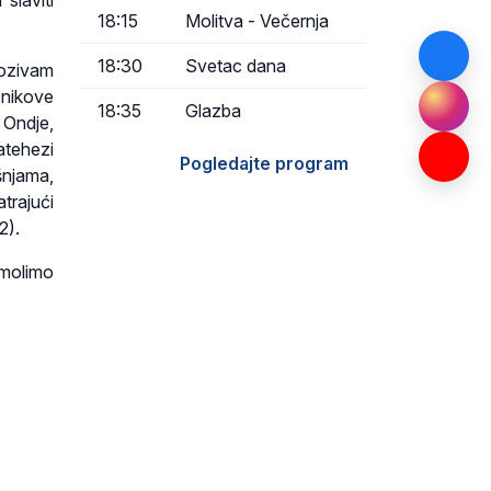
slaviti
18:15
Molitva - Večernja
18:30
Svetac dana
pozivam
enikove
18:35
Glazba
 Ondje,
atehezi
Pogledajte program
šnjama,
trajući
2).
 molimo