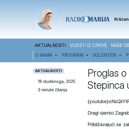
Skip to content
Skip to footer
Kršćan
AKTUALNOSTI
VIJESTI IZ CRKVE
NAŠE OB
O NAMA
PROGRAM
VOLONTERI
P
Proglas o p
AKTUALNOSTI
Stepinca 
18 studenoga, 2025
3 minute čitanja
{youtube}oNsQiiYtR
Dragi vjernici Zagre
Približavajući se z