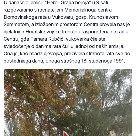
U današnjoj emisiji “Heroji Grada heroja” u 9 sati
razgovaramo s ravnateljem Memorijalnoga centra
Domovinskoga rata u Vukovaru, gosp. Krunoslavom
Šeremetom, a izložbenim prostorom Centra provela nas je
djelatnica Hrvatske vojske trenutno raspoređena na rad u
Centru, gđa Tamara Rubčić, vukovarka čije ste
svjedočenje o danima rata čuli u jednoj od naših emisija.
Ona je, kao mlada djevojka, preživjela strahote rata sve do
posljednjega dana, onoga strašnog 18. studenoga 1991.