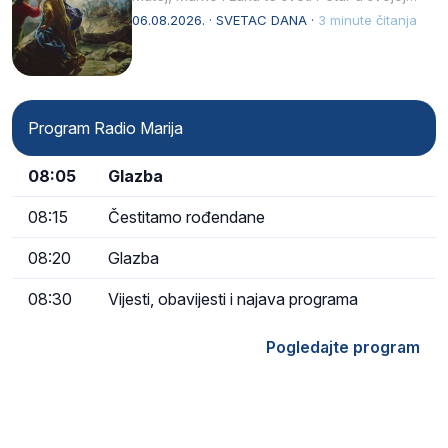
drugoj…
06.08.2026. · SVETAC DANA ·
3 minute čitanja
Program Radio Marija
08:05
Glazba
08:15
Čestitamo rođendane
08:20
Glazba
08:30
Vijesti, obavijesti i najava programa
Pogledajte program