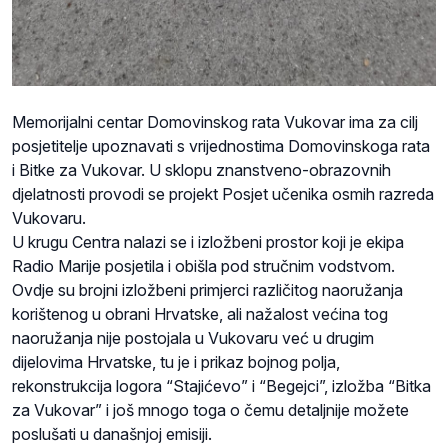
Memorijalni centar Domovinskog rata Vukovar ima za cilj
posjetitelje upoznavati s vrijednostima Domovinskoga rata
i Bitke za Vukovar. U sklopu znanstveno-obrazovnih
djelatnosti provodi se projekt Posjet učenika osmih razreda
Vukovaru.
U krugu Centra nalazi se i izložbeni prostor koji je ekipa
Radio Marije posjetila i obišla pod stručnim vodstvom.
Ovdje su brojni izložbeni primjerci različitog naoružanja
korištenog u obrani Hrvatske, ali nažalost većina tog
naoružanja nije postojala u Vukovaru već u drugim
dijelovima Hrvatske, tu je i prikaz bojnog polja,
rekonstrukcija logora “Stajićevo” i “Begejci”, izložba “Bitka
za Vukovar” i još mnogo toga o čemu detaljnije možete
poslušati u današnjoj emisiji.