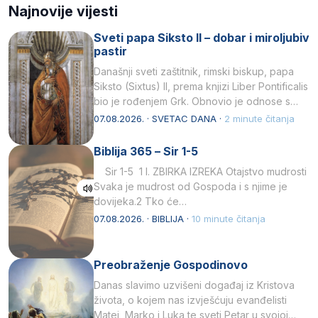
Najnovije vijesti
Sveti papa Siksto II – dobar i miroljubiv
pastir
Današnji sveti zaštitnik, rimski biskup, papa
Siksto (Sixtus) II, prema knjizi Liber Pontificalis
bio je rođenjem Grk. Obnovio je odnose s
afričkim…
07.08.2026. · SVETAC DANA ·
2 minute čitanja
Biblija 365 – Sir 1-5
Sir 1-5 1 I. ZBIRKA IZREKA Otajstvo mudrosti
Svaka je mudrost od Gospoda i s njime je
dovijeka.2 Tko će…
07.08.2026. · BIBLIJA ·
10 minute čitanja
Preobraženje Gospodinovo
Danas slavimo uzvišeni događaj iz Kristova
života, o kojem nas izvješćuju evanđelisti
Matej, Marko i Luka te sveti Petar u svojoj