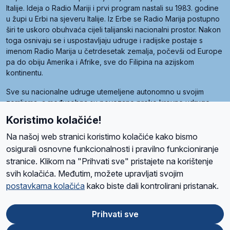
Italije. Ideja o Radio Mariji i prvi program nastali su 1983. godine
u župi u Erbi na sjeveru Italije. Iz Erbe se Radio Marija postupno
širi te uskoro obuhvaća cijeli talijanski nacionalni prostor. Nakon
toga osnivaju se i uspostavljaju udruge i radijske postaje s
imenom Radio Marija u četrdesetak zemalja, počevši od Europe
pa do obiju Amerika i Afrike, sve do Filipina na azijskom
kontinentu.
Sve su nacionalne udruge utemeljene autonomno u svojim
zemljama, a međusobna su povezane preko krovne udruge
pod nazivom Svjetska obitelj Radio Marije (World Family of
Koristimo kolačiće!
Radio Maria). Svjetsku obitelj utemeljilo je sedam članica, među
kojima je i hrvatska Udruga Radio Marija.
Na našoj web stranici koristimo kolačiće kako bismo
osigurali osnovne funkcionalnosti i pravilno funkcioniranje
stranice. Klikom na "Prihvati sve" pristajete na korištenje
svih kolačića. Međutim, možete upravljati svojim
O nama
Radio
Program
Volonteri
Prijatelji
Kontakt
Pravila privatnosti
postavkama kolačića
kako biste dali kontrolirani pristanak.
Kolačići
Uvjeti korištenja
Ova stranica je zaštićena Google reCAPTCHA sustavom
Prihvati sve