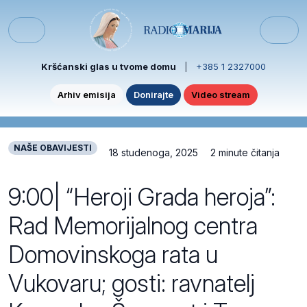
Skip to content
Skip to footer
Menu
Kršćanski glas u tvome domu
|
+385 1 2327000
Arhiv emisija
Donirajte
Video stream
NAŠE OBAVIJESTI
18 studenoga, 2025
2 minute čitanja
9:00| “Heroji Grada heroja”:
Rad Memorijalnog centra
Domovinskoga rata u
Vukovaru; gosti: ravnatelj