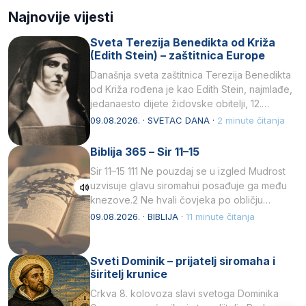
Najnovije vijesti
Sveta Terezija Benedikta od Križa
(Edith Stein) – zaštitnica Europe
Današnja sveta zaštitnica Terezija Benedikta
od Križa rođena je kao Edith Stein, najmlađe,
jedanaesto dijete židovske obitelji, 12.
listopada 1891, u Wrocławu…
09.08.2026. · SVETAC DANA ·
2 minute čitanja
Biblija 365 – Sir 11–15
Sir 11–15 111 Ne pouzdaj se u izgled Mudrost
uzvisuje glavu siromahui posađuje ga među
knezove.2 Ne hvali čovjeka po obličju
njegovui…
09.08.2026. · BIBLIJA ·
11 minute čitanja
Sveti Dominik – prijatelj siromaha i
širitelj krunice
Crkva 8. kolovoza slavi svetoga Dominika