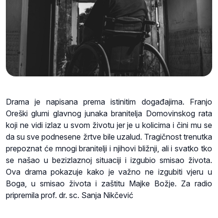
Drama je napisana prema istinitim događajima. Franjo
Oreški glumi glavnog junaka branitelja Domovinskog rata
koji ne vidi izlaz u svom životu jer je u kolicima i čini mu se
da su sve podnesene žrtve bile uzalud. Tragičnost trenutka
prepoznat će mnogi branitelji i njihovi bližnji, ali i svatko tko
se našao u bezizlaznoj situaciji i izgubio smisao života.
Ova drama pokazuje kako je važno ne izgubiti vjeru u
Boga, u smisao života i zaštitu Majke Božje. Za radio
pripremila prof. dr. sc. Sanja Nikčević