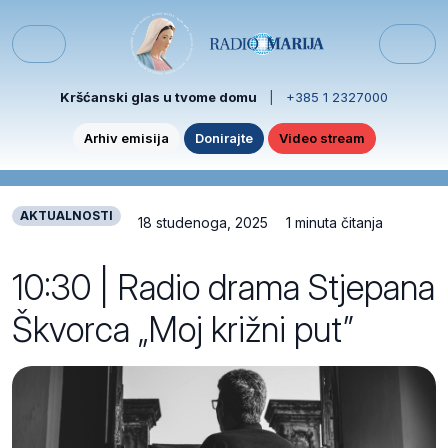
Skip to content
Skip to footer
Menu
Kršćanski glas u tvome domu
|
+385 1 2327000
Arhiv emisija
Donirajte
Video stream
AKTUALNOSTI
18 studenoga, 2025
1 minuta čitanja
10:30 | Radio drama Stjepana
Škvorca „Moj križni put”