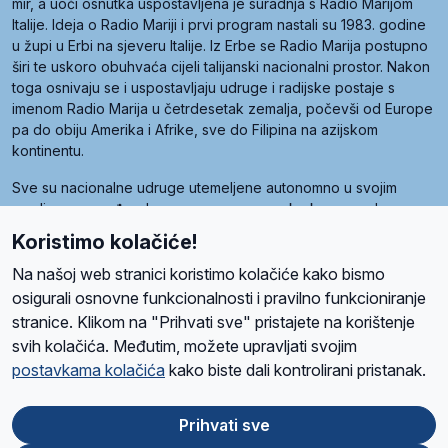
mir, a uoči osnutka uspostavljena je suradnja s Radio Marijom
Italije. Ideja o Radio Mariji i prvi program nastali su 1983. godine
u župi u Erbi na sjeveru Italije. Iz Erbe se Radio Marija postupno
širi te uskoro obuhvaća cijeli talijanski nacionalni prostor. Nakon
toga osnivaju se i uspostavljaju udruge i radijske postaje s
imenom Radio Marija u četrdesetak zemalja, počevši od Europe
pa do obiju Amerika i Afrike, sve do Filipina na azijskom
kontinentu.
Sve su nacionalne udruge utemeljene autonomno u svojim
zemljama, a međusobna su povezane preko krovne udruge
pod nazivom Svjetska obitelj Radio Marije (World Family of
Koristimo kolačiće!
Radio Maria). Svjetsku obitelj utemeljilo je sedam članica, među
kojima je i hrvatska Udruga Radio Marija.
Na našoj web stranici koristimo kolačiće kako bismo
osigurali osnovne funkcionalnosti i pravilno funkcioniranje
stranice. Klikom na "Prihvati sve" pristajete na korištenje
svih kolačića. Međutim, možete upravljati svojim
O nama
Radio
Program
Volonteri
Prijatelji
Kontakt
Pravila privatnosti
postavkama kolačića
kako biste dali kontrolirani pristanak.
Kolačići
Uvjeti korištenja
Ova stranica je zaštićena Google reCAPTCHA sustavom
Prihvati sve