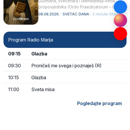
Guzmana, svećenika i utemeljitelja Reda
propovjednika (Ordo Praedicatorum – OP).
Svojim životom, dubokom ljubavlju prema
08.08.2026. · SVETAC DANA ·
3 minute čitanja
Kristu…
Program Radio Marija
09:15
Glazba
09:30
Proničeš me svega i poznaješ (R)
10:15
Glazba
11:00
Sveta misa
Pogledajte program