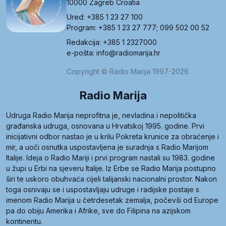
10000 Zagreb Croatia
Ured: +385 1 23 27 100
Program: +385 1 23 27 777; 099 502 00 52
Redakcija: +385 1 2327000
e-pošta: info@radiomarija.hr
Copyright © Radio Marija 1997-2026
Radio Marija
Udruga Radio Marija neprofitna je, nevladina i nepolitička
građanska udruga, osnovana u Hrvatskoj 1995. godine. Prvi
inicijativni odbor nastao je u krilu Pokreta krunice za obraćenje i
mir, a uoči osnutka uspostavljena je suradnja s Radio Marijom
Italije. Ideja o Radio Mariji i prvi program nastali su 1983. godine
u župi u Erbi na sjeveru Italije. Iz Erbe se Radio Marija postupno
širi te uskoro obuhvaća cijeli talijanski nacionalni prostor. Nakon
toga osnivaju se i uspostavljaju udruge i radijske postaje s
imenom Radio Marija u četrdesetak zemalja, počevši od Europe
pa do obiju Amerika i Afrike, sve do Filipina na azijskom
kontinentu.