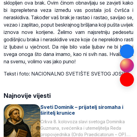
sklopljen ova brak. Ovim činom obnavljaju se zavjeti kako
bi isprepletena veza između vas postala još čvršća i
neraskidiva. Također vaš brak je rastao i rastao, savijao se,
vezao i zaplitao, poput beskrajnog bršljana koji pušta uvijek
iznova nove korijene. Želimo vam najsretniju pedesetu
godišnjicu braka i neraskidive veze koje će neprekidno rasti
iz ljubavi u vječnost. Da nije bilo vaše ljubav ne bi bilo ni
svega onoga što dana imamo, kao ni svih nas. Hvala vam
na svemu, volimo vas jako puno!
Tekst i foto: NACIONALNO SVETIŠTE SVETOG JOSIPA
Najnovije vijesti
Sveti Dominik – prijatelj siromaha i
širitelj krunice
Crkva 8. kolovoza slavi svetoga Dominika
Guzmana, svećenika i utemeljitelja Reda
propovjednika (Ordo Praedicatorum – OP).