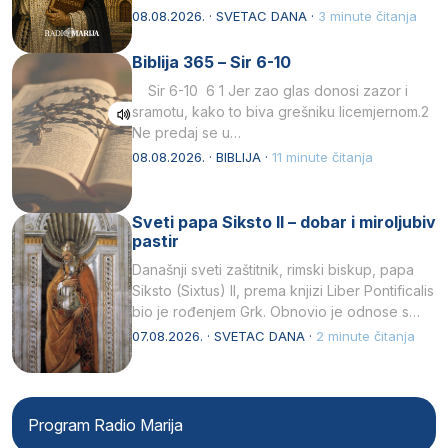
Svojim životom, dubokom ljubavlju prema
08.08.2026. · SVETAC DANA ·
3 minute čitanja
Kristu…
Biblija 365 – Sir 6-10
Sir 6-10 6 1 Jer zao glas donosi zazor i
sramotu, kako to biva grešniku licemjernom.2
Ne predaj se u…
08.08.2026. · BIBLIJA ·
11 minute čitanja
Sveti papa Siksto II – dobar i miroljubiv
pastir
Današnji sveti zaštitnik, rimski biskup, papa
Siksto (Sixtus) II, prema knjizi Liber Pontificalis
bio je rođenjem Grk. Obnovio je odnose s
afričkim…
07.08.2026. · SVETAC DANA ·
2 minute čitanja
Program Radio Marija