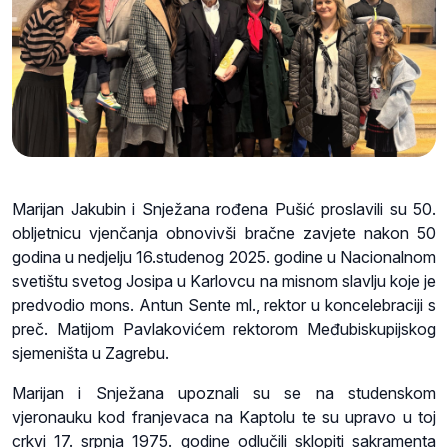
Marijan Jakubin i Snježana rođena Pušić proslavili su 50.
obljetnicu vjenčanja obnovivši bračne zavjete nakon 50
godina u nedjelju 16.studenog 2025. godine u Nacionalnom
svetištu svetog Josipa u Karlovcu na misnom slavlju koje je
predvodio mons. Antun Sente ml., rektor u koncelebraciji s
preč. Matijom Pavlakovićem rektorom Međubiskupijskog
sjemeništa u Zagrebu.
Marijan i Snježana upoznali su se na studenskom
vjeronauku kod franjevaca na Kaptolu te su upravo u toj
crkvi 17. srpnja 1975. godine odlučili sklopiti sakramenta