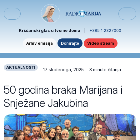
Skip to content
Skip to footer
Menu
Kršćanski glas u tvome domu
|
+385 1 2327000
Arhiv emisija
Donirajte
Video stream
AKTUALNOSTI
17 studenoga, 2025
3 minute čitanja
50 godina braka Marijana i
Snježane Jakubina