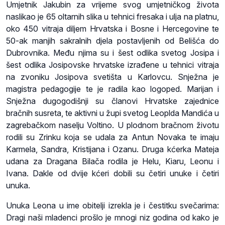
Umjetnik Jakubin za vrijeme svog umjetničkog života
naslikao je 65 oltarnih slika u tehnici fresaka i ulja na platnu,
oko 450 vitraja diljem Hrvatska i Bosne i Hercegovine te
50-ak manjih sakralnih djela postavljenih od Belišća do
Dubrovnika. Među njima su i šest odlika svetog Josipa i
šest odlika Josipovske hrvatske izrađene u tehnici vitraja
na zvoniku Josipova svetišta u Karlovcu. Snježna je
magistra pedagogije te je radila kao logoped. Marijan i
Snježna dugogodišnji su članovi Hrvatske zajednice
bračnih susreta, te aktivni u župi svetog Leoplda Mandića u
zagrebačkom naselju Voltino. U plodnom bračnom životu
rodili su Zrinku koja se udala za Antun Novaka te imaju
Karmela, Sandra, Kristijana i Ozanu. Druga kćerka Mateja
udana za Dragana Bilača rodila je Helu, Kiaru, Leonu i
Ivana. Dakle od dvije kćeri dobili su četiri unuke i četiri
unuka.
Unuka Leona u ime obitelji izrekla je i čestitku svečarima:
Dragi naši mladenci prošlo je mnogi niz godina od kako je