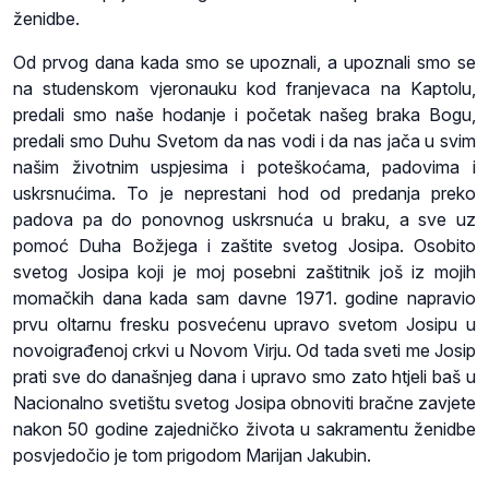
ženidbe.
Od prvog dana kada smo se upoznali, a upoznali smo se
na studenskom vjeronauku kod franjevaca na Kaptolu,
predali smo naše hodanje i početak našeg braka Bogu,
predali smo Duhu Svetom da nas vodi i da nas jača u svim
našim životnim uspjesima i poteškoćama, padovima i
uskrsnućima. To je neprestani hod od predanja preko
padova pa do ponovnog uskrsnuća u braku, a sve uz
pomoć Duha Božjega i zaštite svetog Josipa. Osobito
svetog Josipa koji je moj posebni zaštitnik još iz mojih
momačkih dana kada sam davne 1971. godine napravio
prvu oltarnu fresku posvećenu upravo svetom Josipu u
novoigrađenoj crkvi u Novom Virju. Od tada sveti me Josip
prati sve do današnjeg dana i upravo smo zato htjeli baš u
Nacionalno svetištu svetog Josipa obnoviti bračne zavjete
nakon 50 godine zajedničko života u sakramentu ženidbe
posvjedočio je tom prigodom Marijan Jakubin.