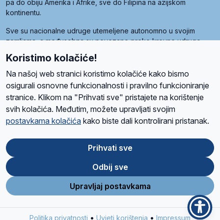
pa do obiju Amerika i Afrike, sve do Filipina na azijskom
kontinentu.
Sve su nacionalne udruge utemeljene autonomno u svojim
zemljama, a međusobna su povezane preko krovne udruge
pod nazivom Svjetska obitelj Radio Marije (World Family of
Koristimo kolačiće!
Radio Maria). Svjetsku obitelj utemeljilo je sedam članica, među
kojima je i hrvatska Udruga Radio Marija.
Na našoj web stranici koristimo kolačiće kako bismo
osigurali osnovne funkcionalnosti i pravilno funkcioniranje
stranice. Klikom na "Prihvati sve" pristajete na korištenje
svih kolačića. Međutim, možete upravljati svojim
O nama
Radio
Program
Volonteri
Prijatelji
Kontakt
Pravila privatnosti
postavkama kolačića
kako biste dali kontrolirani pristanak.
Kolačići
Uvjeti korištenja
Ova stranica je zaštićena Google reCAPTCHA sustavom
Prihvati sve
Odbij sve
App
Google
Store
Play
Upravljaj postavkama
Design and development
SIK
&
C-Tel
•
•
Politika privatnosti
Uvjeti korištenja
Impressum