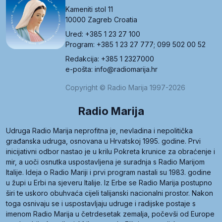
Kameniti stol 11
10000 Zagreb Croatia
Ured: +385 1 23 27 100
Program: +385 1 23 27 777; 099 502 00 52
Redakcija: +385 1 2327000
e-pošta: info@radiomarija.hr
Copyright © Radio Marija 1997-2026
Radio Marija
Udruga Radio Marija neprofitna je, nevladina i nepolitička
građanska udruga, osnovana u Hrvatskoj 1995. godine. Prvi
inicijativni odbor nastao je u krilu Pokreta krunice za obraćenje i
mir, a uoči osnutka uspostavljena je suradnja s Radio Marijom
Italije. Ideja o Radio Mariji i prvi program nastali su 1983. godine
u župi u Erbi na sjeveru Italije. Iz Erbe se Radio Marija postupno
širi te uskoro obuhvaća cijeli talijanski nacionalni prostor. Nakon
toga osnivaju se i uspostavljaju udruge i radijske postaje s
imenom Radio Marija u četrdesetak zemalja, počevši od Europe