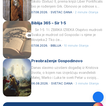
Siksto (Sixtus) II, prema knjizi Liber Pontificalis
bio je rođenjem Grk. Obnovio je odnose s
afričkim…
07.08.2026. · SVETAC DANA ·
2 minute čitanja
Biblija 365 – Sir 1-5
Sir 1-5 1 I. ZBIRKA IZREKA Otajstvo mudrosti
Svaka je mudrost od Gospoda i s njime je
dovijeka.2 Tko će…
07.08.2026. · BIBLIJA ·
10 minute čitanja
Preobraženje Gospodinovo
Danas slavimo uzvišeni događaj iz Kristova
života, o kojem nas izvješćuju evanđelisti
Matej, Marko i Luka te sveti Petar u svojoj
drugoj…
06.08.2026. · SVETAC DANA ·
3 minute čitanja