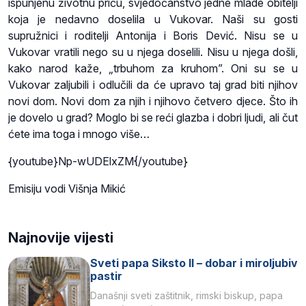
ispunjenu životnu priču, svjedočanstvo jedne mlade obitelji
koja je nedavno doselila u Vukovar. Naši su gosti
supružnici i roditelji Antonija i Boris Dević. Nisu se u
Vukovar vratili nego su u njega doselili. Nisu u njega došli,
kako narod kaže, „trbuhom za kruhom”. Oni su se u
Vukovar zaljubili i odlučili da će upravo taj grad biti njihov
novi dom. Novi dom za njih i njihovo četvero djece. Što ih
je dovelo u grad? Moglo bi se reći glazba i dobri ljudi, ali čut
ćete ima toga i mnogo više…
{youtube}Np-wUDElxZM{/youtube}
Emisiju vodi Višnja Mikić
Najnovije vijesti
Sveti papa Siksto II – dobar i miroljubiv
pastir
Današnji sveti zaštitnik, rimski biskup, papa