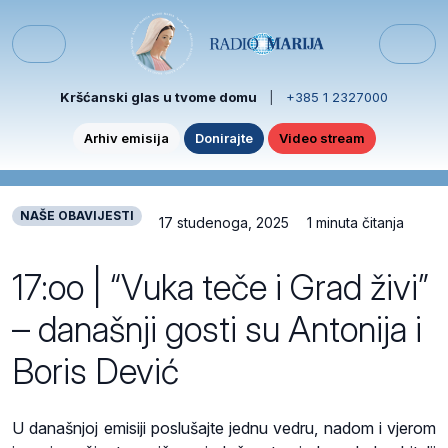
Skip to content
Skip to footer
Menu
Kršćanski glas u tvome domu
|
+385 1 2327000
Arhiv emisija
Donirajte
Video stream
NAŠE OBAVIJESTI
17 studenoga, 2025
1 minuta čitanja
17:oo | “Vuka teče i Grad živi”
– današnji gosti su Antonija i
Boris Dević
U današnjoj emisiji poslušajte jednu vedru, nadom i vjerom