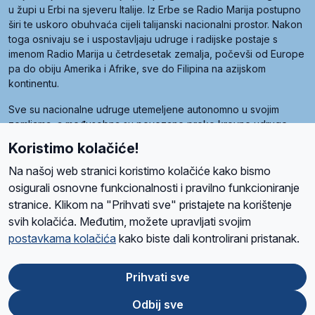
u župi u Erbi na sjeveru Italije. Iz Erbe se Radio Marija postupno
širi te uskoro obuhvaća cijeli talijanski nacionalni prostor. Nakon
toga osnivaju se i uspostavljaju udruge i radijske postaje s
imenom Radio Marija u četrdesetak zemalja, počevši od Europe
pa do obiju Amerika i Afrike, sve do Filipina na azijskom
kontinentu.
Sve su nacionalne udruge utemeljene autonomno u svojim
zemljama, a međusobna su povezane preko krovne udruge
pod nazivom Svjetska obitelj Radio Marije (World Family of
Koristimo kolačiće!
Radio Maria). Svjetsku obitelj utemeljilo je sedam članica, među
kojima je i hrvatska Udruga Radio Marija.
Na našoj web stranici koristimo kolačiće kako bismo
osigurali osnovne funkcionalnosti i pravilno funkcioniranje
stranice. Klikom na "Prihvati sve" pristajete na korištenje
svih kolačića. Međutim, možete upravljati svojim
O nama
Radio
Program
Volonteri
Prijatelji
Kontakt
Pravila privatnosti
postavkama kolačića
kako biste dali kontrolirani pristanak.
Kolačići
Uvjeti korištenja
Ova stranica je zaštićena Google reCAPTCHA sustavom
Prihvati sve
Odbij sve
App
Google
Store
Play