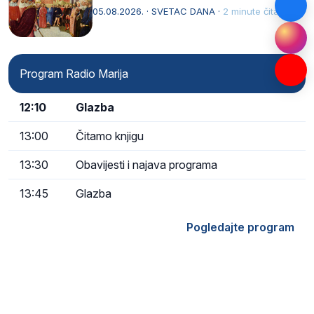
naziv, Sancta Maria…
05.08.2026. · SVETAC DANA ·
2 minute čitanja
Program Radio Marija
12:10
Glazba
13:00
Čitamo knjigu
13:30
Obavijesti i najava programa
13:45
Glazba
Pogledajte program