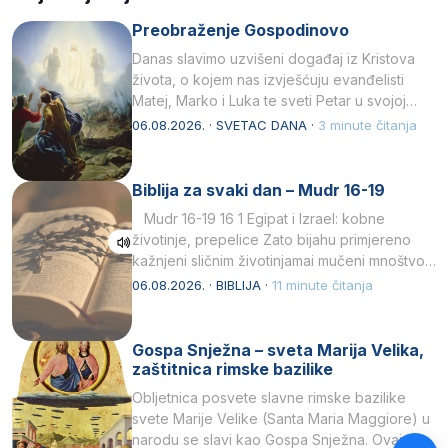
Preobraženje Gospodinovo
Danas slavimo uzvišeni događaj iz Kristova
života, o kojem nas izvješćuju evanđelisti
Matej, Marko i Luka te sveti Petar u svojoj
drugoj…
06.08.2026. · SVETAC DANA ·
3 minute čitanja
Biblija za svaki dan – Mudr 16-19
Mudr 16-19 16 1 Egipat i Izrael: kobne
životinje, prepelice Zato bijahu primjereno
kažnjeni sličnim životinjamai mučeni mnoštvom
kukaca.2 A narod…
06.08.2026. · BIBLIJA ·
11 minute čitanja
Gospa Snježna – sveta Marija Velika,
zaštitnica rimske bazilike
Obljetnica posvete slavne rimske bazilike
svete Marije Velike (Santa Maria Maggiore) u
narodu se slavi kao Gospa Snježna. Ovaj