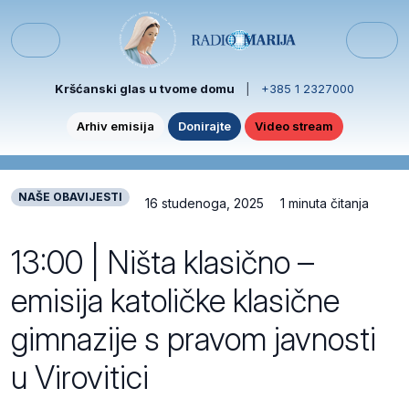
Skip to content
Skip to footer
Menu
Kršćanski glas u tvome domu
|
+385 1 2327000
Arhiv emisija
Donirajte
Video stream
NAŠE OBAVIJESTI
16 studenoga, 2025
1 minuta čitanja
13:00 | Ništa klasično –
emisija katoličke klasične
gimnazije s pravom javnosti
u Virovitici