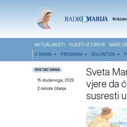
Skip to content
Skip to footer
Kršćan
AKTUALNOSTI
VIJESTI IZ CRKVE
NAŠE OB
O NAMA
PROGRAM
VOLONTERI
P
Sveta Mar
SVETAC DANA
vjere da 
15 studenoga, 2025
2 minute čitanja
susresti u