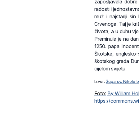
zapošljavala dobre 
radosti i jednostavno
muž i najstariji si
Crvenoga. Taj je kr
života, a u duhu vje
Preminula je na dan
1250. papa Inocent 
Škotske, englesko-š
škotskog grada Dunf
cijelom svijetu.
Izvor:
župa sv. Nikole 
Foto:
By William Ho
https://commons.w