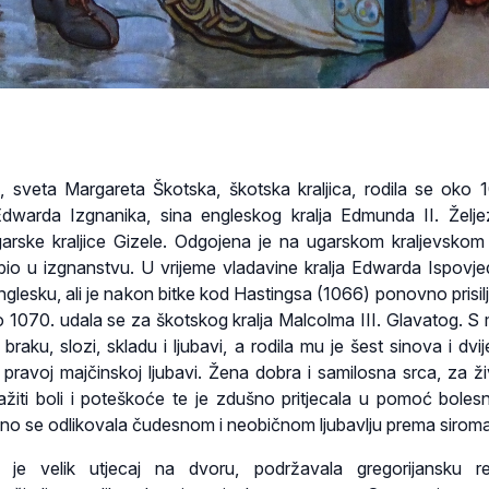
, sveta Margareta Škotska, škotska kraljica, rodila se oko 
dwarda Izgnanika, sina engleskog kralja Edmunda II. Želje
garske kraljice Gizele. Odgojena je na ugarskom kraljevskom
 bio u izgnanstvu. U vrijeme vladavine kralja Edwarda Ispovje
u Englesku, ali je nakon bitke kod Hastingsa (1066) ponovno prisi
o 1070. udala se za škotskog kralja Malcolma III. Glavatog. 
braku, slozi, skladu i ljubavi, a rodila mu je šest sinova i dvij
 pravoj majčinskoj ljubavi. Žena dobra i samilosna srca, za ži
ažiti boli i poteškoće te je zdušno pritjecala u pomoć bolesn
no se odlikovala čudesnom i neobičnom ljubavlju prema sirom
a je velik utjecaj na dvoru, podržavala gregorijansku r