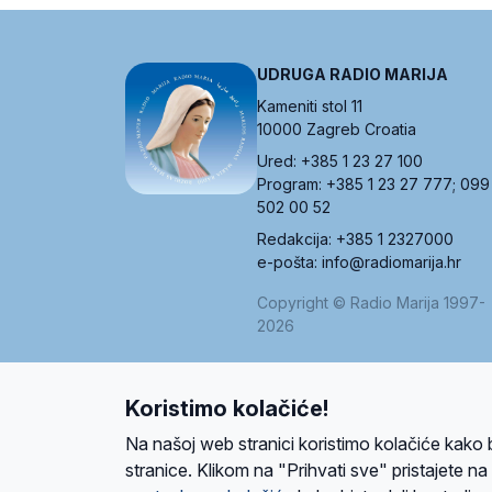
UDRUGA RADIO MARIJA
Kameniti stol 11
10000 Zagreb Croatia
Ured: +385 1 23 27 100
Program: +385 1 23 27 777; 099
502 00 52
Redakcija: +385 1 2327000
e-pošta: info@radiomarija.hr
Copyright © Radio Marija 1997-
2026
Koristimo kolačiće!
O nama
Radio
Program
Volonteri
Prijatelji
Kontakt
Pravi
Na našoj web stranici koristimo kolačiće kako 
Ova stranica je zaštićena Google reCAPTCH
stranice. Klikom na "Prihvati sve" pristajete n