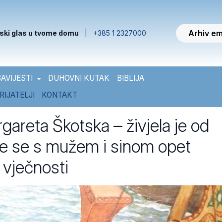
Arhiv em
ski glas u tvome domu
|
+385 1 2327000
AVIJESTI
DUHOVNI KUTAK
BIBLIJA
RIJATELJI
KONTAKT
gareta Škotska – živjela je od
će se s mužem i sinom opet
 vječnosti