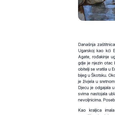
Današnja zaštitnica
Ugarskoj kao kći E
Agate, rođakinje u
gdje je njezin otac
obitelji se vratila 
bijeg u Škotsku. Ok
je živjela u sretnom 
Djecu je odgajala u
svima nastojala ubl
nevoljnicima. Poseb
Kao kraljica imal