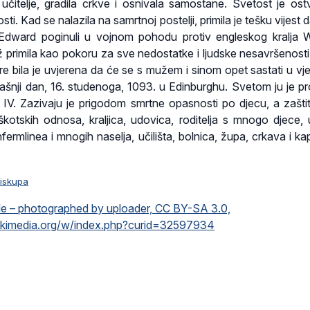
učitelje, gradila crkve i osnivala samostane. Svetost je ostv
sti. Kad se nalazila na samrtnoj postelji, primila je tešku vijest d
n Edward poginuli u vojnom pohodu protiv engleskog kralja W
iž primila kao pokoru za sve nedostatke i ljudske nesavršenost
re bila je uvjerena da će se s mužem i sinom opet sastati u vje
ašnji dan, 16. studenoga, 1093. u Edinburghu. Svetom ju je pr
IV. Zazivaju je prigodom smrtne opasnosti po djecu, a zaštit
kotskih odnosa, kraljica, udovica, roditelja s mnogo djece, 
ermlinea i mnogih naselja, učilišta, bolnica, župa, crkava i ka
biskupa
le – photographed by uploader, CC BY-SA 3.0,
ikimedia.org/w/index.php?curid=32597934