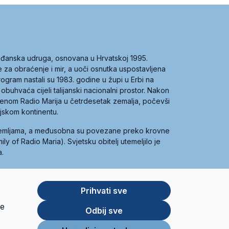
građanska udruga, osnovana u Hrvatskoj 1995.
ce za obraćenje i mir, a uoči osnutka uspostavljena
 program nastali su 1983. godine u župi u Erbi na
 obuhvaća cijeli talijanski nacionalni prostor. Nakon
 imenom Radio Marija u četrdesetak zemalja, počevši
ijskom kontinentu.
zemljama, a međusobna su povezane preko krovne
y of Radio Maria). Svjetsku obitelj utemeljilo je
a.
Prihvati sve
je
App
Google
Odbij sve
Store
Play