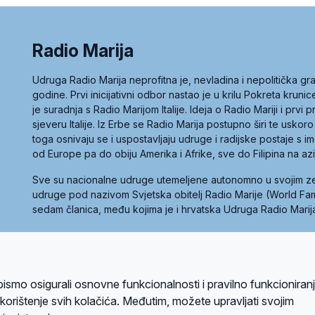
Radio Marija
Udruga Radio Marija neprofitna je, nevladina i nepolitička 
godine. Prvi inicijativni odbor nastao je u krilu Pokreta kruni
je suradnja s Radio Marijom Italije. Ideja o Radio Mariji i prvi
sjeveru Italije. Iz Erbe se Radio Marija postupno širi te uskoro
toga osnivaju se i uspostavljaju udruge i radijske postaje s
od Europe pa do obiju Amerika i Afrike, sve do Filipina na az
Sve su nacionalne udruge utemeljene autonomno u svojim 
udruge pod nazivom Svjetska obitelj Radio Marije (World Famil
sedam članica, među kojima je i hrvatska Udruga Radio Marij
la privatnosti
Kolačići
Uvjeti korištenja
bismo osigurali osnovne funkcionalnosti i pravilno funkcioniran
A sustavom
a korištenje svih kolačića. Međutim, možete upravljati svojim