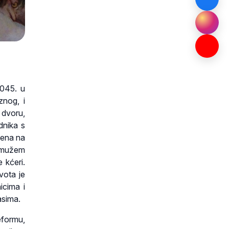
1045. u
znog, i
 dvoru,
dnika s
ljena na
S mužem
e kćeri.
vota je
icima i
asima.
eformu,