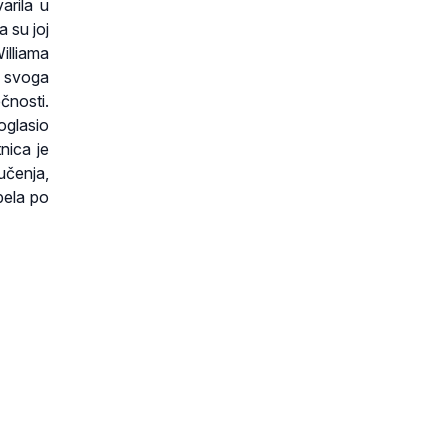
arila u
a su joj
illiama
i svoga
čnosti.
oglasio
nica je
učenja,
pela po