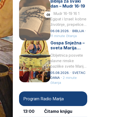
Biblija za svaki
Petar u svojoj
dan – Mudr 16-19
drugoj…
Mudr 16-19 16 1
Egipat i Izrael: kobne
životinje, prepelice
Zato bijahu
06.08.2026. · BIBLIJA ·
primjereno kažnjeni
11 minute čitanja
sličnim životinjamai
Gospa Snježna –
mučeni mnoštvom
sveta Marija
kukaca.2 A narod…
Velika, zaštitnica
Obljetnica posvete
rimske bazilike
slavne rimske
bazilike svete Marije
Velike (Santa Maria
05.08.2026. · SVETAC
Maggiore) u narodu
DANA ·
2 minute
se slavi kao Gospa
čitanja
Snježna. Ovaj naziv,
Sancta Maria…
Program Radio Marija
13:00
Čitamo knjigu