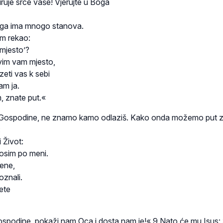
uje srce vaše! Vjerujte u Boga
ga ima mnogo stanova.
am rekao:
 mjesto’?
vim vam mjesto,
eti vas k sebi
am ja.
, znate put.«
Gospodine, ne znamo kamo odlaziš. Kako onda možemo put z
:
i Život:
 osim po meni.
ene,
oznali.
ete
ospodine, pokaži nam Oca i dosta nam je!« 9 Nato će mu Isus: »