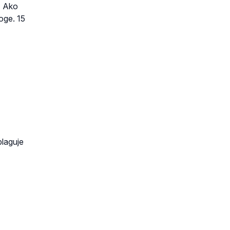
4 Ako
noge. 15
blaguje