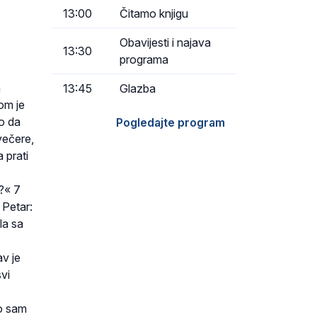
13:00
Čitamo knjigu
Obavijesti i najava
13:30
programa
a
13:45
Glazba
rom je
o da
Pogledajte program
večere,
 prati
?« 7
 Petar:
la sa
v je
svi
to sam