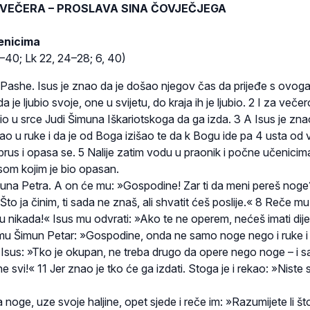
 VEČERA – PROSLAVA SINA ČOVJEČJEGA
enicima
4–40; Lk 22, 24–28; 6, 40)
 Pashe. Isus je znao da je došao njegov čas da prijeđe s ovog
a je ljubio svoje, one u svijetu, do kraja ih je ljubio. 2 I za veče
o u srce Judi Šimuna Iškariotskoga da ga izda. 3 A Isus je zna
o u ruke i da je od Boga izišao te da k Bogu ide pa 4 usta od 
ubrus i opasa se. 5 Nalije zatim vodu u praonik i počne učenicima
rusom kojim je bio opasan.
na Petra. A on će mu: »Gospodine! Zar ti da meni pereš noge
to ja činim, ti sada ne znaš, ali shvatit ćeš poslije.« 8 Reče mu
 nikada!« Isus mu odvrati: »Ako te ne operem, nećeš imati dije
u Šimun Petar: »Gospodine, onda ne samo noge nego i ruke i
Isus: »Tko je okupan, ne treba drugo da opere nego noge – i sa
ali ne svi!« 11 Jer znao je tko će ga izdati. Stoga je i rekao: »Niste 
 noge, uze svoje haljine, opet sjede i reče im: »Razumijete li š