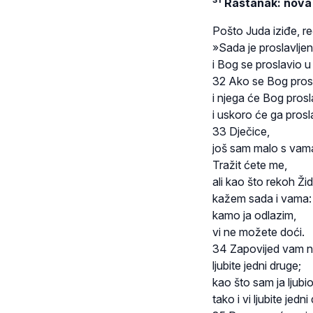
Rastanak: nova
Pošto Juda iziđe, re
»Sada je proslavljen
i Bog se proslavio u
32 Ako se Bog prosl
i njega će Bog prosla
i uskoro će ga prosla
33 Dječice,
još sam malo s vam
Tražit ćete me,
ali kao što rekoh Ži
kažem sada i vama:
kamo ja odlazim,
vi ne možete doći.
34 Zapovijed vam n
ljubite jedni druge;
kao što sam ja ljubi
tako i vi ljubite jedni