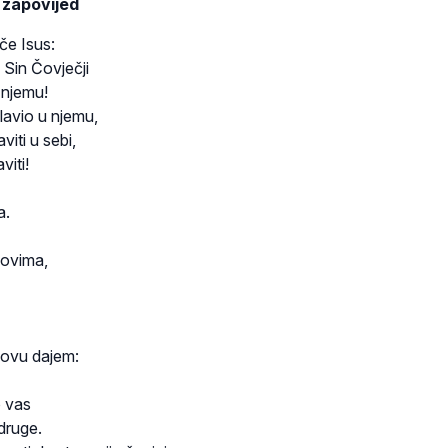
 zapovijed
če Isus:
 Sin Čovječji
 njemu!
avio u njemu,
viti u sebi,
viti!
a.
dovima,
ovu dajem:
o vas
 druge.