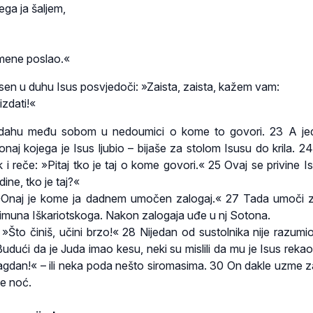
ega ja šaljem,
 mene poslao.«
esen u duhu Isus posvjedoči: »Zaista, zaista, kažem vam:
izdati!«
edahu među sobom u nedoumici o kome to govori. 23 A je
onaj kojega je Isus ljubio – bijaše za stolom Isusu do krila. 2
i reče: »Pitaj tko je taj o kome govori.« 25 Ovaj se privine I
ine, tko je taj?«
»Onaj je kome ja dadnem umočen zalogaj.« 27 Tada umoči z
Šimuna Iškariotskoga. Nakon zalogaja uđe u nj Sotona.
»Što činiš, učini brzo!« 28 Nijedan od sustolnika nije razumi
udući da je Juda imao kesu, neki su mislili da mu je Isus rekao
agdan!« – ili neka poda nešto siromasima. 30 On dakle uzme za
še noć.