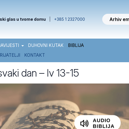
Arhiv em
ski glas u tvome domu
|
+385 1 2327000
AVIJESTI
DUHOVNI KUTAK
BIBLIJA
RIJATELJI
KONTAKT
 svaki dan – Iv 13-15