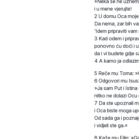
»Neka se ne uznemir
i u mene vjerujte!
2 U domu Oca moje
Da nema, zar bih v
‘Idem pripraviti vam
3 Kad odem i pripra
ponovno ću doći i uz
da i vi budete gdje s
4 A kamo ja odlazim
5 Reče mu Toma: »
6 Odgovori mu Isus
»Ja sam Put i Istina 
nitko ne dolazi Ocu
7 Da ste upoznali m
i Oca biste moga up
Od sada ga i poznaj
i vidjeli ste ga.«
8 Kaže mu Filip: »G