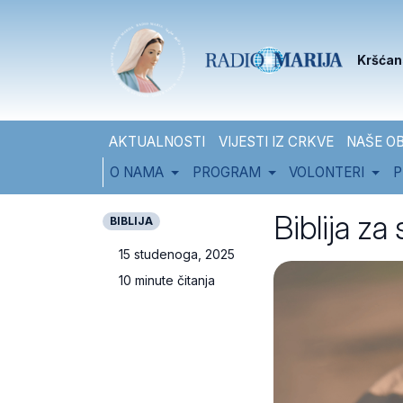
Skip to content
Skip to footer
Kršćan
AKTUALNOSTI
VIJESTI IZ CRKVE
NAŠE OB
O NAMA
PROGRAM
VOLONTERI
P
Biblija za
BIBLIJA
15 studenoga, 2025
10 minute čitanja