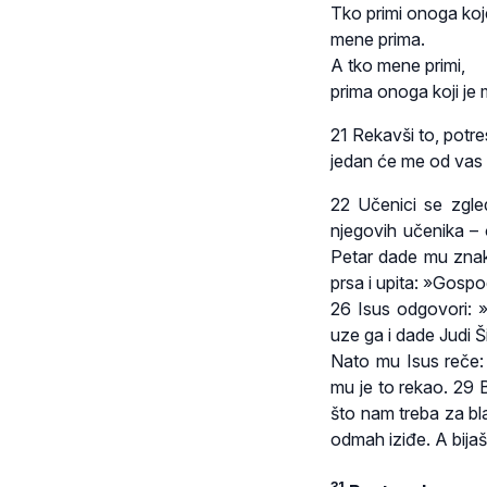
Tko primi onoga koj
mene prima.
A tko mene primi,
prima onoga koji je
21 Rekavši to, potr
jedan će me od vas 
22 Učenici se zgl
njegovih učenika – 
Petar dade mu znak 
prsa i upita: »Gospod
26 Isus odgovori: 
uze ga i dade Judi 
Nato mu Isus reče: 
mu je to rekao. 29 B
što nam treba za bl
odmah iziđe. A bija
31