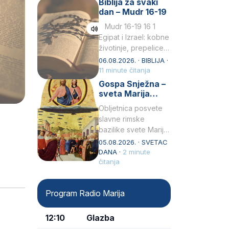
Biblija za svaki
Petar u svojoj
dan – Mudr 16-19
drugoj…
Mudr 16-19 16 1
Egipat i Izrael: kobne
životinje, prepelice
Zato bijahu
06.08.2026. · BIBLIJA ·
primjereno kažnjeni
11 minute čitanja
sličnim životinjamai
Gospa Snježna –
mučeni mnoštvom
sveta Marija
kukaca.2 A narod…
Velika, zaštitnica
Obljetnica posvete
rimske bazilike
slavne rimske
bazilike svete Marije
Velike (Santa Maria
05.08.2026. · SVETAC
Maggiore) u narodu
DANA ·
2 minute
se slavi kao Gospa
čitanja
Snježna. Ovaj naziv,
Sancta Maria…
Program Radio Marija
12:10
Glazba