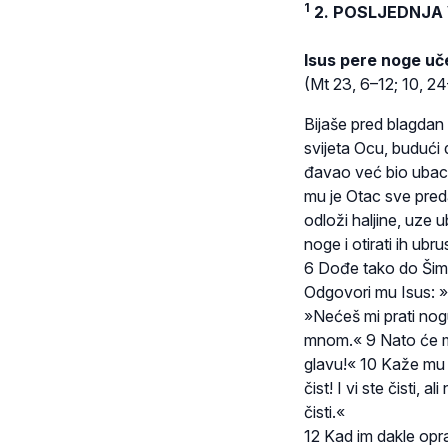
1
2. POSLJEDNJA
Isus pere noge uč
(Mt 23, 6–12; 10, 2
Bijaše pred blagdan
svijeta Ocu, budući d
đavao već bio ubaci
mu je Otac sve preda
odloži haljine, uze 
noge i otirati ih ub
6 Dođe tako do Šimu
Odgovori mu Isus: »Š
»Nećeš mi prati nogu
mnom.« 9 Nato će m
glavu!« 10 Kaže mu 
čist! I vi ste čisti, 
čisti.«
12 Kad im dakle opra