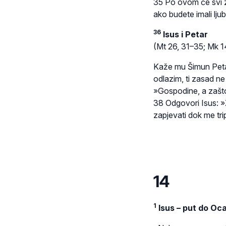
35 Po ovom će svi zn
ako budete imali lju
36
Isus i Petar
(Mt 26, 31–35; Mk 1
Kaže mu Šimun Peta
odlazim, ti zasad n
»Gospodine, a zašto
38 Odgovori Isus: »Ž
zapjevati dok me tri
14
1
Isus – put do Oc