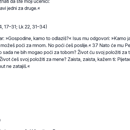
ati da ste moji učenici:
bavi jedni za druge.«
4, 17–31; Lk 22, 31–34)
r: »Gospodine, kamo to odlaziš?« Isus mu odgovori: »Kamo j
e možeš poći za mnom. No poći ćeš poslije.« 37 Nato će mu Pe
 sada ne bih mogao poći za tobom? Život ću svoj položiti za 
ivot ćeš svoj položiti za mene? Zaista, zaista, kažem ti: Pijet
put ne zatajiš.«
a