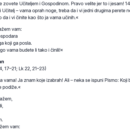
e zovete Učiteljem i Gospodinom. Pravo velite jer to i jesam! 1
i Učitelj – vama oprah noge, treba da i vi jedni drugima perete 
da i vi činite kao što ja vama učinih.«
 kažem vam:
gospodara
ga koji ga posla.
o vama budete li tako i činili!«
an
4, 17–21; Lk 22, 21–23)
 vama! Ja znam koje izabrah! Ali – neka se ispuni Pismo: Koji 
e podiže.«
kažem,
i,
m.
kažem vam: