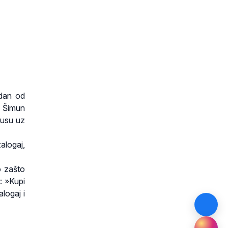
dan od
4 Šimun
susu uz
alogaj,
o zašto
: »Kupi
logaj i