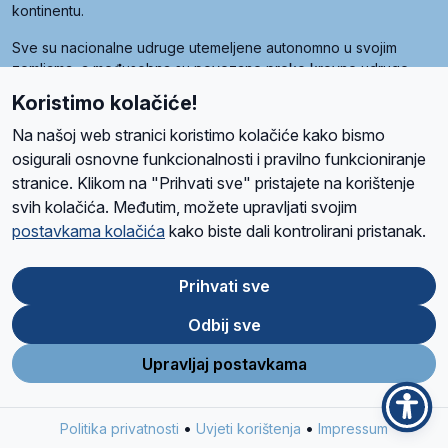
kontinentu.
Sve su nacionalne udruge utemeljene autonomno u svojim
zemljama, a međusobna su povezane preko krovne udruge
pod nazivom Svjetska obitelj Radio Marije (World Family of
Koristimo kolačiće!
Radio Maria). Svjetsku obitelj utemeljilo je sedam članica, među
kojima je i hrvatska Udruga Radio Marija.
Na našoj web stranici koristimo kolačiće kako bismo
osigurali osnovne funkcionalnosti i pravilno funkcioniranje
stranice. Klikom na "Prihvati sve" pristajete na korištenje
svih kolačića. Međutim, možete upravljati svojim
O nama
Radio
Program
Volonteri
Prijatelji
Kontakt
Pravila privatnosti
postavkama kolačića
kako biste dali kontrolirani pristanak.
Kolačići
Uvjeti korištenja
Ova stranica je zaštićena Google reCAPTCHA sustavom
Prihvati sve
Odbij sve
App
Google
Store
Play
Upravljaj postavkama
Design and development
SIK
&
C-Tel
•
•
Politika privatnosti
Uvjeti korištenja
Impressum