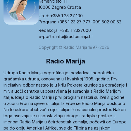
Kameniti stol 11
10000 Zagreb Croatia
Ured: +385 1 23 27 100
Program: +385 1 23 27 777; 099 502 00 52
Redakcija: +385 1 2327000
e-pošta: info@radiomarija.hr
Copyright © Radio Marija 1997-2026
Radio Marija
Udruga Radio Marija neprofitna je, nevladina i nepolitička
građanska udruga, osnovana u Hrvatskoj 1995. godine. Prvi
inicijativni odbor nastao je u krilu Pokreta krunice za obraćenje i
mir, a uoči osnutka uspostavljena je suradnja s Radio Marijom
Italije. Ideja o Radio Mariji i prvi program nastali su 1983. godine
u župi u Erbi na sjeveru Italije. Iz Erbe se Radio Marija postupno
širi te uskoro obuhvaća cijeli talijanski nacionalni prostor. Nakon
toga osnivaju se i uspostavljaju udruge i radijske postaje s
imenom Radio Marija u četrdesetak zemalja, počevši od Europe
pa do obiju Amerika i Afrike, sve do Filipina na azijskom