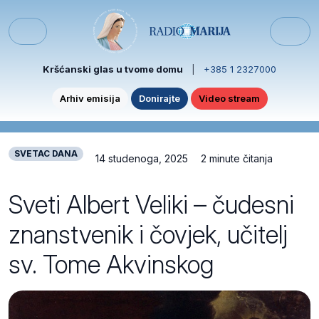
Skip to content
Skip to footer
Menu
Kršćanski glas u tvome domu
|
+385 1 2327000
Arhiv emisija
Donirajte
Video stream
SVETAC DANA
14 studenoga, 2025
2 minute čitanja
Sveti Albert Veliki – čudesni
znanstvenik i čovjek, učitelj
sv. Tome Akvinskog