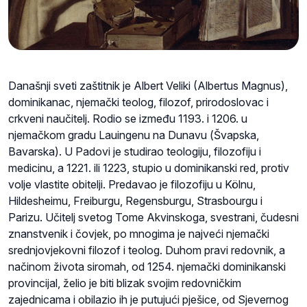
Današnji sveti zaštitnik je Albert Veliki (Albertus Magnus),
dominikanac, njemački teolog, filozof, prirodoslovac i
crkveni naučitelj. Rodio se između 1193. i 1206. u
njemačkom gradu Lauingenu na Dunavu (Švapska,
Bavarska). U Padovi je studirao teologiju, filozofiju i
medicinu, a 1221. ili 1223, stupio u dominikanski red, protiv
volje vlastite obitelji. Predavao je filozofiju u Kölnu,
Hildesheimu, Freiburgu, Regensburgu, Strasbourgu i
Parizu. Učitelj svetog Tome Akvinskoga, svestrani, čudesni
znanstvenik i čovjek, po mnogima je najveći njemački
srednjovjekovni filozof i teolog. Duhom pravi redovnik, a
načinom života siromah, od 1254. njemački dominikanski
provincijal, želio je biti blizak svojim redovničkim
zajednicama i obilazio ih je putujući pješice, od Sjevernog