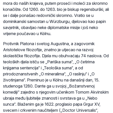
mora do naših krajeva, putem proseći i moleći za skromno
konačište. Od 1260. do 1263. bio je biskup regensburški, ali
se i dalje ponašao redovnički skromno. Vratio se u
dominikanski samostan u Würzburgu, djelovao kao papin
savjetnik, obavljao neke diplomatske misije i još neko
vrijeme poučavao u Kölnu.
Protivnik Platona i svetog Augustina, a zagovornik
Aristotelove filozofije, znatno je utjecao na razvoj
skolastičke filozofije. Djela mu obuhvaćaju 74 naslova. Od
teoloških djela ističu se „Pariška suma“, „O četirima
knjigama sentencija“ i „Teološka suma“, a od
prirodoznanstvenih „O mineralima“, „O raslinju“ i „O
životinjama“. Preminuo je u Kölnu na današnji dan, 15.
studenoga 1280. Dante ga u svojoj „Božanstvenoj
komediji“ zajedno s njegovim učenikom Tomom Akvinskim
ubraja među ljubitelje znanosti i svrstava ga u „Nebo
sunca“. Blaženim ga je 1622. proglasio papa Grgur XV,
svecem i crkvenim naučiteljem („Doctor Universalis“,