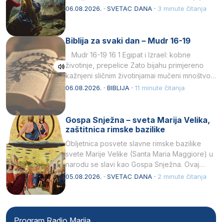
drugoj…
06.08.2026. · SVETAC DANA ·
3 minute čitanja
Biblija za svaki dan – Mudr 16-19
Mudr 16-19 16 1 Egipat i Izrael: kobne
životinje, prepelice Zato bijahu primjereno
kažnjeni sličnim životinjamai mučeni mnoštvom
kukaca.2 A narod…
06.08.2026. · BIBLIJA ·
11 minute čitanja
Gospa Snježna – sveta Marija Velika,
zaštitnica rimske bazilike
Obljetnica posvete slavne rimske bazilike
svete Marije Velike (Santa Maria Maggiore) u
narodu se slavi kao Gospa Snježna. Ovaj
naziv, Sancta Maria…
05.08.2026. · SVETAC DANA ·
2 minute čitanja
Program Radio Marija