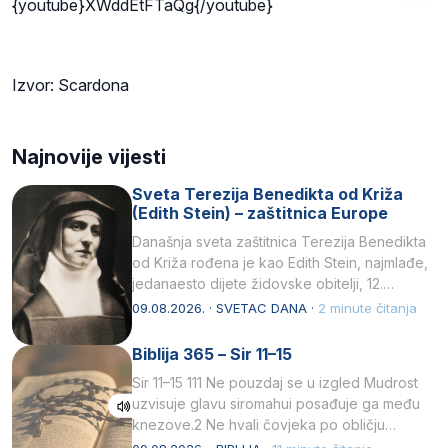
{youtube}XWddEtFTaQg{/youtube}
Izvor: Scardona
Najnovije vijesti
Sveta Terezija Benedikta od Križa
(Edith Stein) – zaštitnica Europe
Današnja sveta zaštitnica Terezija Benedikta
od Križa rođena je kao Edith Stein, najmlađe,
jedanaesto dijete židovske obitelji, 12.
listopada 1891, u Wrocławu…
09.08.2026. · SVETAC DANA ·
2 minute čitanja
Biblija 365 – Sir 11–15
Sir 11–15 111 Ne pouzdaj se u izgled Mudrost
uzvisuje glavu siromahui posađuje ga među
knezove.2 Ne hvali čovjeka po obličju
njegovui…