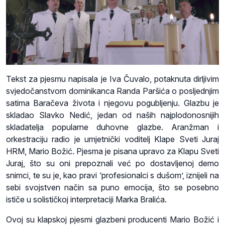
Tekst za pjesmu napisala je Iva Čuvalo, potaknuta dirljivim
svjedočanstvom dominikanca Randa Paršića o posljednjim
satima Baračeva života i njegovu pogubljenju. Glazbu je
skladao Slavko Nedić, jedan od naših najplodonosnijih
skladatelja popularne duhovne glazbe. Aranžman i
orkestraciju radio je umjetnički voditelj Klape Sveti Juraj
HRM, Mario Božić. Pjesma je pisana upravo za Klapu Sveti
Juraj, što su oni prepoznali već po dostavljenoj demo
snimci, te su je, kao pravi ‘profesionalci s dušom’, iznijeli na
sebi svojstven način sa puno emocija, što se posebno
ističe u solističkoj interpretaciji Marka Bralića.
Ovoj su klapskoj pjesmi glazbeni producenti Mario Božić i