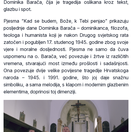
Dominika Barača, čija je tragedija oslikana kroz tekst,
glazbu i spot.
Pjesma “Kad se budem, Bože, k Tebi penjao” prikazuju
posljednje dane Dominika Barača – dominikanca, filozofa,
teologa i humanista koji je nakon Drugog svjetskog rata
zatočen i pogubljen 17. studenog 1945. godine zbog svoje
vjere i moralne dosljednosti. Pjesma ne samo da čuva
uspomenu na o. Barača, već povezuje i žrtve iz različitih
vremena, stvarajući most između prošlosti i sadašnjosti.
Ona povezuje dvije velike povijesne tragedije Hrvatskoga
naroda – 1945. i 1991. godine, što joj daje snažnu
simboliku, a sama melodija, s klapom i modernim glazbenim
elementima, doprinosi toj dimenziji.