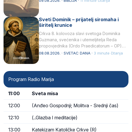
09.08.2026. · BIBLIJA ·
11 minute čitanja
Sveti Dominik – prijatelj siromaha i
širitelj krunice
Crkva 8. kolovoza slavi svetoga Dominika
Guzmana, svećenika i utemeljitelja Reda
propovjednika (Ordo Praedicatorum – OP).
Svojim životom, dubokom ljubavlju prema
08.08.2026. · SVETAC DANA ·
3 minute čitanja
Kristu…
Program Radio Marija
11:00
Sveta misa
12:00
(Anđeo Gospodnji; Molitva - Srednji čas)
12:10
(..Glazba I meditacije)
13:00
Katekizam Katoličke Crkve (R)