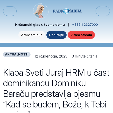
Skip to content
Skip to footer
Menu
Kršćanski glas u tvome domu
|
+385 1 2327000
Arhiv emisija
Donirajte
Video stream
AKTUALNOSTI
12 studenoga, 2025
3 minute čitanja
Klapa Sveti Juraj HRM u čast
dominikancu Dominiku
Baraču predstavlja pjesmu
“Kad se budem, Bože, k Tebi