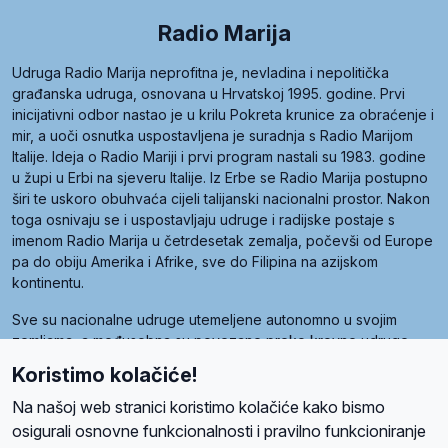
Radio Marija
Udruga Radio Marija neprofitna je, nevladina i nepolitička
građanska udruga, osnovana u Hrvatskoj 1995. godine. Prvi
inicijativni odbor nastao je u krilu Pokreta krunice za obraćenje i
mir, a uoči osnutka uspostavljena je suradnja s Radio Marijom
Italije. Ideja o Radio Mariji i prvi program nastali su 1983. godine
u župi u Erbi na sjeveru Italije. Iz Erbe se Radio Marija postupno
širi te uskoro obuhvaća cijeli talijanski nacionalni prostor. Nakon
toga osnivaju se i uspostavljaju udruge i radijske postaje s
imenom Radio Marija u četrdesetak zemalja, počevši od Europe
pa do obiju Amerika i Afrike, sve do Filipina na azijskom
kontinentu.
Sve su nacionalne udruge utemeljene autonomno u svojim
zemljama, a međusobna su povezane preko krovne udruge
pod nazivom Svjetska obitelj Radio Marije (World Family of
Koristimo kolačiće!
Radio Maria). Svjetsku obitelj utemeljilo je sedam članica, među
kojima je i hrvatska Udruga Radio Marija.
Na našoj web stranici koristimo kolačiće kako bismo
osigurali osnovne funkcionalnosti i pravilno funkcioniranje