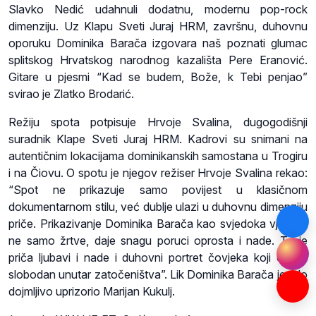
Slavko Nedić udahnuli dodatnu, modernu pop-rock
dimenziju. Uz Klapu Sveti Juraj HRM, završnu, duhovnu
oporuku Dominika Barača izgovara naš poznati glumac
splitskog Hrvatskog narodnog kazališta Pere Eranović.
Gitare u pjesmi “Kad se budem, Bože, k Tebi penjao”
svirao je Zlatko Brodarić.
Režiju spota potpisuje Hrvoje Svalina, dugogodišnji
suradnik Klape Sveti Juraj HRM. Kadrovi su snimani na
autentičnim lokacijama dominikanskih samostana u Trogiru
i na Čiovu. O spotu je njegov režiser Hrvoje Svalina rekao:
“Spot ne prikazuje samo povijest u klasičnom
dokumentarnom stilu, već dublje ulazi u duhovnu dimenziju
priče. Prikazivanje Dominika Barača kao svjedoka vjere, a
ne samo žrtve, daje snagu poruci oprosta i nade. To je
priča ljubavi i nade i duhovni portret čovjeka koji ostaje
slobodan unutar zatočeništva”. Lik Dominika Barača je vrlo
dojmljivo uprizorio Marijan Kukulj.