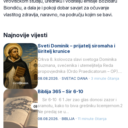
virovitičkom studiju, uredniku i voditelju emisije Božidaru
Biondiću, a dala je i pokoji dobar savjet za očuvanje
vlastitog zdravlja, naravno, na području kojim se bavi.
Najnovije vijesti
Sveti Dominik – prijatelj siromaha i
širitelj krunice
Crkva 8. kolovoza slavi svetoga Dominika
Guzmana, svećenika i utemeljitelja Reda
propovjednika (Ordo Praedicatorum – OP).
Svojim životom, dubokom ljubavlju prema
08.08.2026. · SVETAC DANA ·
3 minute čitanja
Kristu…
Biblija 365 – Sir 6-10
Sir 6-10 6 1 Jer zao glas donosi zazor i
sramotu, kako to biva grešniku licemjernom.2
Ne predaj se u…
08.08.2026. · BIBLIJA ·
11 minute čitanja