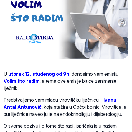
U
utorak 12. studenog od 9h
, donosimo vam emisiju
Volim što radim
, a tema ove emisije bit će zanimanje
liječnik.
Predstvaljamo vam mladu virovitičku liječnicu –
Ivanu
Antal Antunović
, koja stažira u Općoj bolnici Virovitica, a
put liječnice naveo ju je na endokrinoligiju i dijabetologiju.
O svome pozivu i o tome što radi, ispričala je u našem