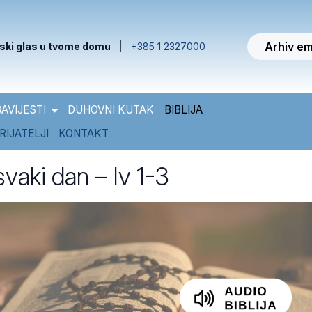
Arhiv em
ski glas u tvome domu
|
+385 1 2327000
AVIJESTI
DUHOVNI KUTAK
BIBLIJA
RIJATELJI
KONTAKT
 svaki dan – Iv 1-3