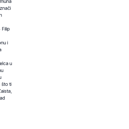
Šimuna
 znači
n
Filip
nu i
a
elca u
mu
u
 što ti
aista,
nad