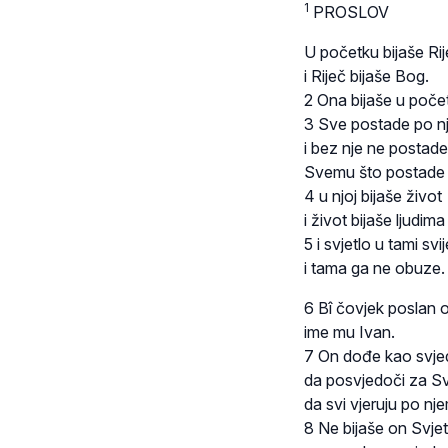
1
PROSLOV
U početku bijaše Rij
i Riječ bijaše Bog.
2 Ona bijaše u poče
3 Sve postade po nj
i bez nje ne postade
Svemu što postade
4 u njoj bijaše život
i život bijaše ljudima
5 i svjetlo u tami svije
i tama ga ne obuze.
6 Bî čovjek poslan 
ime mu Ivan.
7 On dođe kao svje
da posvjedoči za Sv
da svi vjeruju po nj
8 Ne bijaše on Svjet