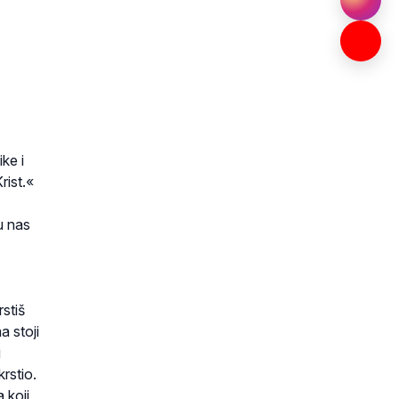
ke i
rist.«
u nas
rstiš
a stoji
i
rstio.
 koji