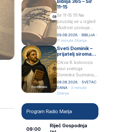
Biblija 365 – Sir
židovske obitelji, 12.
11–15
listopada 1891, u
Wrocławu…
Sir 11–15 111 Ne
pouzdaj se u izgled
Mudrost uzvisuje
glavu siromahui
09.08.2026. · BIBLIJA ·
posađuje ga među
11 minute čitanja
knezove.2 Ne hvali
Sveti Dominik –
čovjeka po obličju
prijatelj siromaha
njegovui…
i širitelj krunice
Crkva 8. kolovoza
slavi svetoga
Dominika Guzmana,
svećenika i
08.08.2026. · SVETAC
utemeljitelja Reda
DANA ·
3 minute
propovjednika (Ordo
čitanja
Praedicatorum – OP).
Svojim životom,
Program Radio Marija
dubokom ljubavlju
prema Kristu…
Riječ Gospodnja
09:00