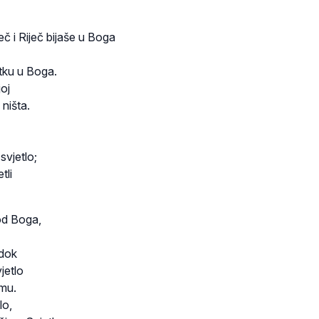
eč i Riječ bijaše u Boga
tku u Boga.
oj
 ništa.
 svjetlo;
tli
od Boga,
dok
jetlo
emu.
lo,