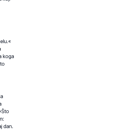
elu.«
a
Na koga
 to
da
a
 »Što
m:
j dan.