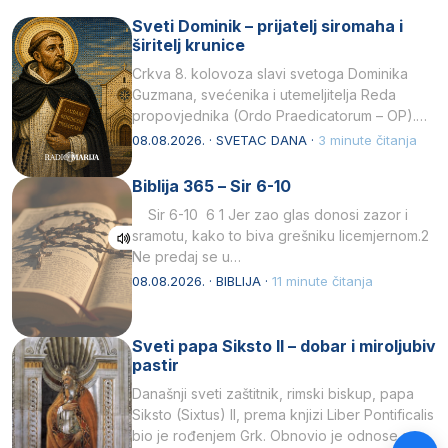
Sveti Dominik – prijatelj siromaha i
širitelj krunice
Crkva 8. kolovoza slavi svetoga Dominika
Guzmana, svećenika i utemeljitelja Reda
propovjednika (Ordo Praedicatorum – OP).
Svojim životom, dubokom ljubavlju prema
08.08.2026. · SVETAC DANA ·
3 minute čitanja
Kristu…
Biblija 365 – Sir 6-10
Sir 6-10 6 1 Jer zao glas donosi zazor i
sramotu, kako to biva grešniku licemjernom.2
Ne predaj se u…
08.08.2026. · BIBLIJA ·
11 minute čitanja
Sveti papa Siksto II – dobar i miroljubiv
pastir
Današnji sveti zaštitnik, rimski biskup, papa
Siksto (Sixtus) II, prema knjizi Liber Pontificalis
bio je rođenjem Grk. Obnovio je odnose s