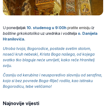
U ponedjeljak
10
. studenog u 9:00h
pratite emisiju
Iz
baštine grkokatolika
uz urednika i voditelja
o. Danijela
Hranilovića.
Utroba tvoja, Bogorodice, postade svetim stolom,
noseći kruh nebeski, Krista Boga našega, od kojega
svatko tko blaguje neće umrijeti, kako reče Hranitelj
sviju.
Časniju od kerubina i neusporedivo slavniju od serafina,
koja si bez povrede Boga-Riječ rodila, kao istinsku
Bogorodicu, tebe veličamo!
Najnovije vijesti