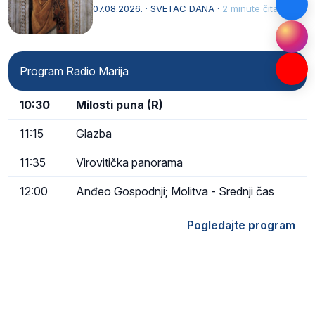
afričkim…
07.08.2026. · SVETAC DANA ·
2 minute čitanja
Program Radio Marija
10:30
Milosti puna (R)
11:15
Glazba
11:35
Virovitička panorama
12:00
Anđeo Gospodnji; Molitva - Srednji čas
Pogledajte program