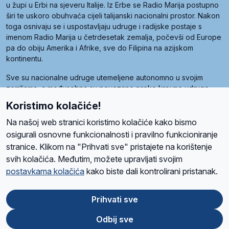
u župi u Erbi na sjeveru Italije. Iz Erbe se Radio Marija postupno
širi te uskoro obuhvaća cijeli talijanski nacionalni prostor. Nakon
toga osnivaju se i uspostavljaju udruge i radijske postaje s
imenom Radio Marija u četrdesetak zemalja, počevši od Europe
pa do obiju Amerika i Afrike, sve do Filipina na azijskom
kontinentu.
Sve su nacionalne udruge utemeljene autonomno u svojim
zemljama, a međusobna su povezane preko krovne udruge
pod nazivom Svjetska obitelj Radio Marije (World Family of
Koristimo kolačiće!
Radio Maria). Svjetsku obitelj utemeljilo je sedam članica, među
kojima je i hrvatska Udruga Radio Marija.
Na našoj web stranici koristimo kolačiće kako bismo
osigurali osnovne funkcionalnosti i pravilno funkcioniranje
stranice. Klikom na "Prihvati sve" pristajete na korištenje
svih kolačića. Međutim, možete upravljati svojim
O nama
Radio
Program
Volonteri
Prijatelji
Kontakt
Pravila privatnosti
postavkama kolačića
kako biste dali kontrolirani pristanak.
Kolačići
Uvjeti korištenja
Ova stranica je zaštićena Google reCAPTCHA sustavom
Prihvati sve
Odbij sve
App
Google
Store
Play