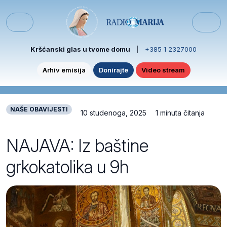
Skip to content
Skip to footer
Menu
Kršćanski glas u tvome domu
|
+385 1 2327000
Arhiv emisija
Donirajte
Video stream
NAŠE OBAVIJESTI
10 studenoga, 2025
1 minuta čitanja
NAJAVA: Iz baštine
grkokatolika u 9h