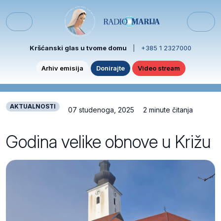
Skip to content
Skip to footer
Menu
Kršćanski glas u tvome domu
|
+385 1 2327000
Arhiv emisija
Donirajte
Video stream
AKTUALNOSTI
07 studenoga, 2025
2 minute čitanja
Godina velike obnove u Križu