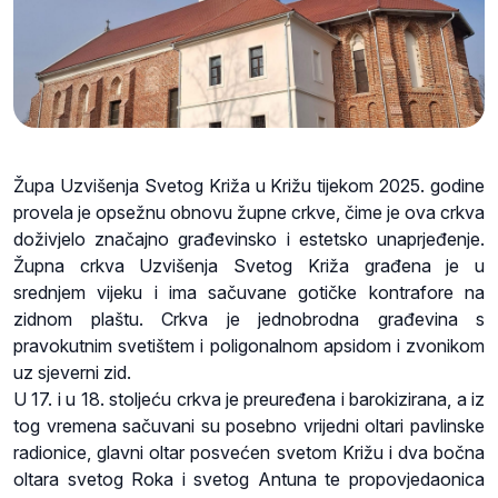
Župa Uzvišenja Svetog Križa u Križu tijekom 2025. godine
provela je opsežnu obnovu župne crkve, čime je ova crkva
doživjelo značajno građevinsko i estetsko unaprjeđenje.
Župna crkva Uzvišenja Svetog Križa građena je u
srednjem vijeku i ima sačuvane gotičke kontrafore na
zidnom plaštu. Crkva je jednobrodna građevina s
pravokutnim svetištem i poligonalnom apsidom i zvonikom
uz sjeverni zid.
U 17. i u 18. stoljeću crkva je preuređena i barokizirana, a iz
tog vremena sačuvani su posebno vrijedni oltari pavlinske
radionice, glavni oltar posvećen svetom Križu i dva bočna
oltara svetog Roka i svetog Antuna te propovjedaonica