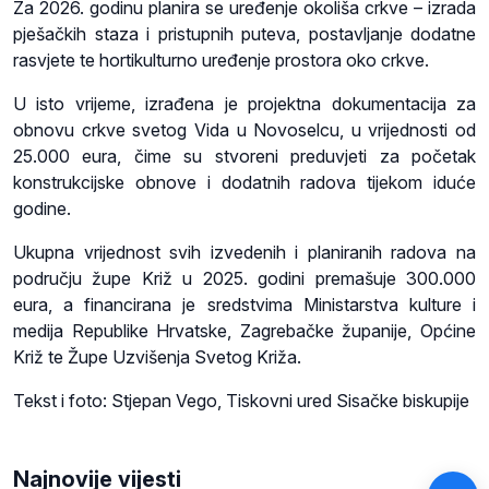
Za 2026. godinu planira se uređenje okoliša crkve – izrada
pješačkih staza i pristupnih puteva, postavljanje dodatne
rasvjete te hortikulturno uređenje prostora oko crkve.
U isto vrijeme, izrađena je projektna dokumentacija za
obnovu crkve svetog Vida u Novoselcu, u vrijednosti od
25.000 eura, čime su stvoreni preduvjeti za početak
konstrukcijske obnove i dodatnih radova tijekom iduće
godine.
Ukupna vrijednost svih izvedenih i planiranih radova na
području župe Križ u 2025. godini premašuje 300.000
eura, a financirana je sredstvima Ministarstva kulture i
medija Republike Hrvatske, Zagrebačke županije, Općine
Križ te Župe Uzvišenja Svetog Križa.
Tekst i foto: Stjepan Vego, Tiskovni ured Sisačke biskupije
Najnovije vijesti