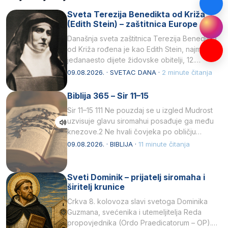
Sveta Terezija Benedikta od Križa
(Edith Stein) – zaštitnica Europe
Današnja sveta zaštitnica Terezija Benedikta
od Križa rođena je kao Edith Stein, najmlađe,
jedanaesto dijete židovske obitelji, 12.
listopada 1891, u Wrocławu…
09.08.2026. · SVETAC DANA ·
2 minute čitanja
Biblija 365 – Sir 11–15
Sir 11–15 111 Ne pouzdaj se u izgled Mudrost
uzvisuje glavu siromahui posađuje ga među
knezove.2 Ne hvali čovjeka po obličju
njegovui…
09.08.2026. · BIBLIJA ·
11 minute čitanja
Sveti Dominik – prijatelj siromaha i
širitelj krunice
Crkva 8. kolovoza slavi svetoga Dominika
Guzmana, svećenika i utemeljitelja Reda
propovjednika (Ordo Praedicatorum – OP).