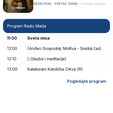
Svojim životom, dubokom ljubavlju prema
08.08.2026. · SVETAC DANA ·
3 minute čitanja
Kristu…
Program Radio Marija
11:00
Sveta misa
12:00
(Anđeo Gospodnji; Molitva - Srednji čas)
12:10
(..Glazba I meditacije)
13:00
Katekizam Katoličke Crkve (R)
Pogledajte program