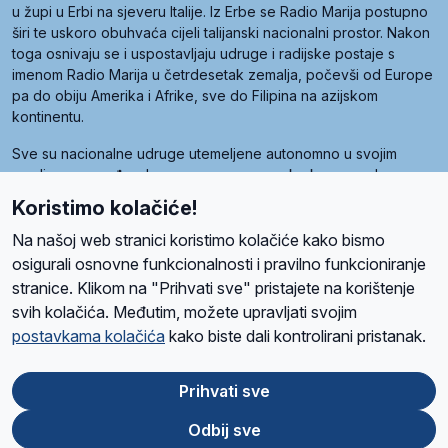
u župi u Erbi na sjeveru Italije. Iz Erbe se Radio Marija postupno
širi te uskoro obuhvaća cijeli talijanski nacionalni prostor. Nakon
toga osnivaju se i uspostavljaju udruge i radijske postaje s
imenom Radio Marija u četrdesetak zemalja, počevši od Europe
pa do obiju Amerika i Afrike, sve do Filipina na azijskom
kontinentu.
Sve su nacionalne udruge utemeljene autonomno u svojim
zemljama, a međusobna su povezane preko krovne udruge
pod nazivom Svjetska obitelj Radio Marije (World Family of
Koristimo kolačiće!
Radio Maria). Svjetsku obitelj utemeljilo je sedam članica, među
kojima je i hrvatska Udruga Radio Marija.
Na našoj web stranici koristimo kolačiće kako bismo
osigurali osnovne funkcionalnosti i pravilno funkcioniranje
stranice. Klikom na "Prihvati sve" pristajete na korištenje
svih kolačića. Međutim, možete upravljati svojim
O nama
Radio
Program
Volonteri
Prijatelji
Kontakt
Pravila privatnosti
postavkama kolačića
kako biste dali kontrolirani pristanak.
Kolačići
Uvjeti korištenja
Ova stranica je zaštićena Google reCAPTCHA sustavom
Prihvati sve
Odbij sve
App
Google
Store
Play