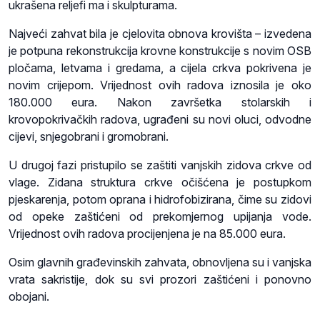
ukrašena reljefi ma i skulpturama.
Najveći zahvat bila je cjelovita obnova krovišta – izvedena
je potpuna rekonstrukcija krovne konstrukcije s novim OSB
pločama, letvama i gredama, a cijela crkva pokrivena je
novim crijepom. Vrijednost ovih radova iznosila je oko
180.000 eura. Nakon završetka stolarskih i
krovopokrivačkih radova, ugrađeni su novi oluci, odvodne
cijevi, snjegobrani i gromobrani.
U drugoj fazi pristupilo se zaštiti vanjskih zidova crkve od
vlage. Zidana struktura crkve očišćena je postupkom
pjeskarenja, potom oprana i hidrofobizirana, čime su zidovi
od opeke zaštićeni od prekomjernog upijanja vode.
Vrijednost ovih radova procijenjena je na 85.000 eura.
Osim glavnih građevinskih zahvata, obnovljena su i vanjska
vrata sakristije, dok su svi prozori zaštićeni i ponovno
obojani.