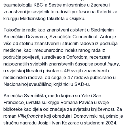
traumatologiju KBC-a Sestre milosrdnice u Zagrebu i
znanstveni je savjetnik te redoviti profesor na Katedri za
kirurgiju Medicinskog fakulteta u Osijeku.
Također je radio kao znanstveni asistent u Sjedinjenim
Američkim Državama, Sveučilište Connecticut. Autor je
više od stotinu znanstvenih i stručnih radova iz područja
medicine, kao i međunarodno indeksiranog rada iz
područja povijesti, surađivao s Oxfordom, recenzent
najpoznatijih svjetskih znanstvenih časopisa poput
Injury
,
u svjetskoj literaturi prisutan s 49 svojih znanstvenih
medicinskih radova, od čega je 47 radova publicirano u
Nacionalnoj sveučilišnoj knjižnici u SAD-u.
Američka Sveučilišta, među kojima su Yale i San
Francisco, uvrstila su knjige Romana Pavića u svoje
biblioteke kao djela od značaja za svjetsku književnost. Za
roman
Villefranche
koji obrađuje i Domovinski rat, primio je
stručnu nagradu Josip i Ivan Kozarac u studenom 2024.