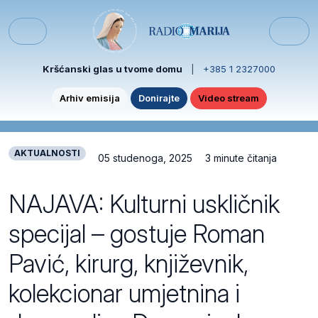
Skip to content
Skip to footer
Menu
Kršćanski glas u tvome domu
|
+385 1 2327000
Arhiv emisija
Donirajte
Video stream
AKTUALNOSTI
05 studenoga, 2025
3 minute čitanja
NAJAVA: Kulturni uskličnik
specijal – gostuje Roman
Pavić, kirurg, književnik,
kolekcionar umjetnina i