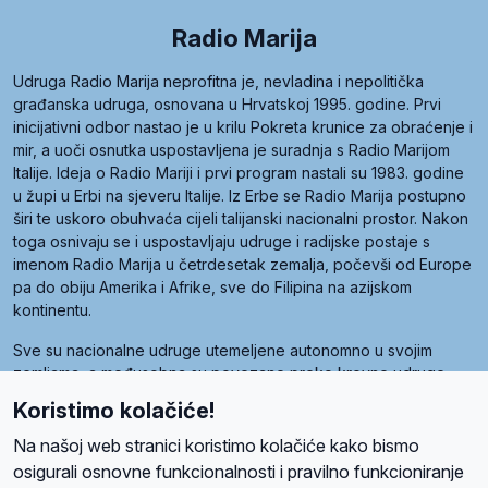
Radio Marija
Udruga Radio Marija neprofitna je, nevladina i nepolitička
građanska udruga, osnovana u Hrvatskoj 1995. godine. Prvi
inicijativni odbor nastao je u krilu Pokreta krunice za obraćenje i
mir, a uoči osnutka uspostavljena je suradnja s Radio Marijom
Italije. Ideja o Radio Mariji i prvi program nastali su 1983. godine
u župi u Erbi na sjeveru Italije. Iz Erbe se Radio Marija postupno
širi te uskoro obuhvaća cijeli talijanski nacionalni prostor. Nakon
toga osnivaju se i uspostavljaju udruge i radijske postaje s
imenom Radio Marija u četrdesetak zemalja, počevši od Europe
pa do obiju Amerika i Afrike, sve do Filipina na azijskom
kontinentu.
Sve su nacionalne udruge utemeljene autonomno u svojim
zemljama, a međusobna su povezane preko krovne udruge
pod nazivom Svjetska obitelj Radio Marije (World Family of
Koristimo kolačiće!
Radio Maria). Svjetsku obitelj utemeljilo je sedam članica, među
kojima je i hrvatska Udruga Radio Marija.
Na našoj web stranici koristimo kolačiće kako bismo
osigurali osnovne funkcionalnosti i pravilno funkcioniranje