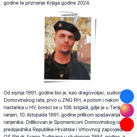
godine te priznanje Knjiga godine 2024.
Od srpnja 1991. godine bio je, kao dragovoljac, sudionik
Domovinskog rata, prvo u ZNG RH, a potom i nakon
nastanka u HV, boreći se u 106. brigadi, gdje je u Tenji
ranjen, 10. listopada 1991. godine prilikom spašavanja
ranjenika. Odlikovan je Spomenicom Domovinskog rata od
predsjednika Republike Hrvatske i Vrhovnog zapovjednika
OS RH dr. Franje Tuđmana u studenom 1994. godine, a