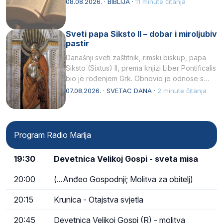
08.08.2026. · BIBLIJA ·
11 minute čitanja
Sveti papa Siksto II – dobar i miroljubiv
pastir
Današnji sveti zaštitnik, rimski biskup, papa
Siksto (Sixtus) II, prema knjizi Liber Pontificalis
bio je rođenjem Grk. Obnovio je odnose s
afričkim…
07.08.2026. · SVETAC DANA ·
2 minute čitanja
Program Radio Marija
19:30
Devetnica Velikoj Gospi - sveta misa
20:00
(...Anđeo Gospodnji; Molitva za obitelj)
20:15
Krunica - Otajstva svjetla
20:45
Devetnica Velikoj Gospi (R) - molitva