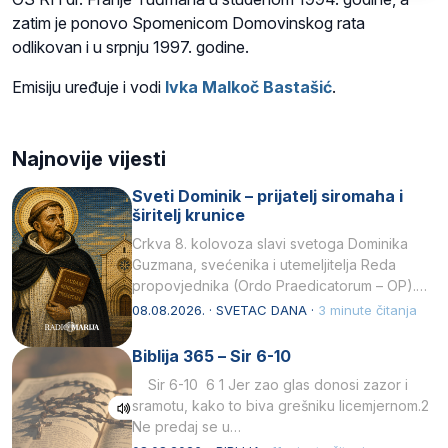
zatim je ponovo Spomenicom Domovinskog rata
odlikovan i u srpnju 1997. godine.
Emisiju uređuje i vodi
Ivka Malkoč Bastašić
.
Najnovije vijesti
Sveti Dominik – prijatelj siromaha i
širitelj krunice
Crkva 8. kolovoza slavi svetoga Dominika
Guzmana, svećenika i utemeljitelja Reda
propovjednika (Ordo Praedicatorum – OP).
Svojim životom, dubokom ljubavlju prema
08.08.2026. · SVETAC DANA ·
3 minute čitanja
Kristu…
Biblija 365 – Sir 6-10
Sir 6-10 6 1 Jer zao glas donosi zazor i
sramotu, kako to biva grešniku licemjernom.2
Ne predaj se u…