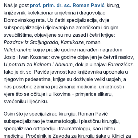
Naš je gost
prof. prim. dr. sc. Roman Pavić
, kirurg,
književnik, kolekcionar umjetnina i dragovoljac
Domovinskog rata. Uz četiri specijalizacija, dvije
subspecijalizacije i djelovanja na američkom i drugim
sveučilištima, objavljene su mu zasad i četiri knjige:
Pozdrav iz Staljingrada, Kamikaze
, roman
Villefranche
koji je prošle godine nagrađen nagradom
Josip i Ivan Kozarac; ove godine objavljen je četvrti naslov,
U potrazi za Kainom i Abelom
, dok je u najavi
Forenzičar
.
Iako je dr. sc. Pavića javnost kao književnika upoznala u
njegovim pedesetima, knjige su doživjele veliki uspjeh, a
nas posebno zanima prožimanje medicine, umjetnosti i
vjere što se očituje i u likovima – primjerice slikaru,
svećeniku i liječniku.
Osim što je specijalizirao kirurgiju, Roman Pavić
subspecijalizirao je traumatologiju i plastičnu kirurgiju,
specijalizirao ortopediju i traumatologiju, kao i hitnu
medicinu. Pročelnik je Zavoda za kirurgiju šake u Klinici za