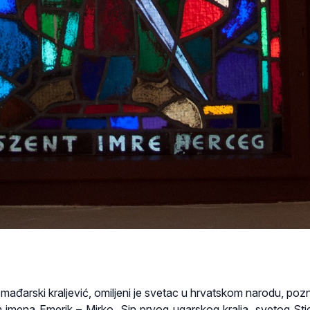
 mađarski kraljević, omiljeni je svetac u hrvatskom narodu, poz
 imena Emerik – Mirko.
Sin prvog ugarskog kralja, svetog Stj