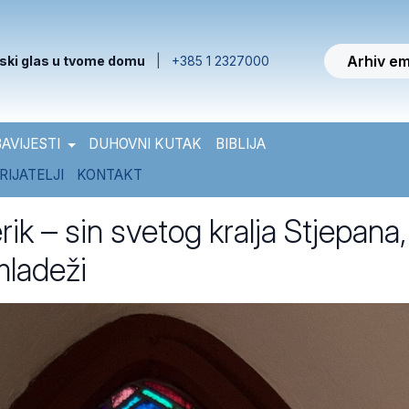
Arhiv em
ski glas u tvome domu
|
+385 1 2327000
AVIJESTI
DUHOVNI KUTAK
BIBLIJA
RIJATELJI
KONTAKT
ik – sin svetog kralja Stjepana,
mladeži