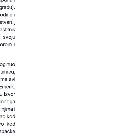
gradu).
odine i
stván),
štitnik
e svoju
korom i
poginuo
timreu,
ima svi
 Emerik.
u izvor
u mnoga
njima i
rac kod
vo kod
ebačke