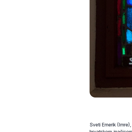
Sveti Emerik (Imre),
hrvatskom inačicom