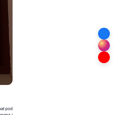
nat pod
epana i