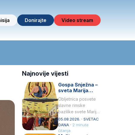
isija
Donirajte
Video stream
Najnovije vijesti
Gospa Snježna –
sveta Marija
Velika, zaštitnica
Obljetnica posvete
rimske bazilike
slavne rimske
bazilike svete Marije
Velike (Santa Maria
05.08.2026. · SVETAC
Maggiore) u narodu
DANA ·
2 minute
se slavi kao Gospa
čitanja