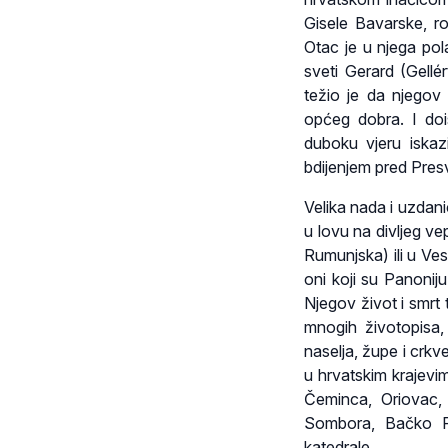
Gisele Bavarske, r
Otac je u njega pol
sveti Gerard (Gellé
težio je da njegov s
općeg dobra. I dois
duboku vjeru iska
bdijenjem pred Pres
Velika nada i uzdan
u lovu na divljeg v
Rumunjska) ili u Ve
oni koji su Panoniju
Njegov život i smrt 
mnogih životopisa,
naselja, župe i crk
u hrvatskim krajev
Čeminca, Oriovac,
Sombora, Bačko Pe
katedrale.