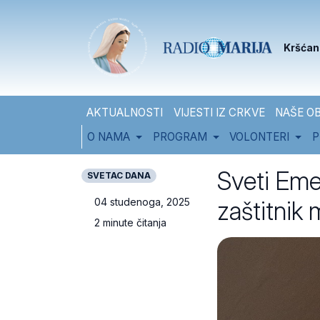
Skip to content
Skip to footer
Kršćan
AKTUALNOSTI
VIJESTI IZ CRKVE
NAŠE OB
O NAMA
PROGRAM
VOLONTERI
P
Sveti Emer
SVETAC DANA
zaštitnik 
04 studenoga, 2025
2 minute čitanja