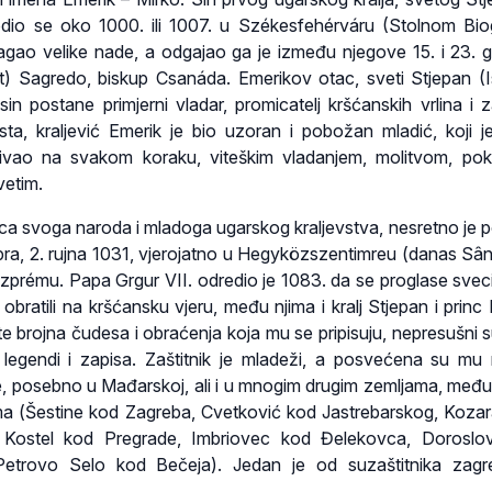
odio se oko 1000. ili 1007. u Székesfehérváru (Stolnom Bio
agao velike nade, a odgajao ga je između njegove 15. i 23. g
rt) Sagredo, biskup Csanáda. Emerikov otac, sveti Stjepan (I
in postane primjerni vladar, promicatelj kršćanskih vrlina i za
ta, kraljević Emerik je bio uzoran i pobožan mladić, koji j
zivao na svakom koraku, viteškim vladanjem, molitvom, po
vetim.
ica svoga naroda i mladoga ugarskog kraljevstva, nesretno je 
epra, 2. rujna 1031, vjerojatno u Hegyközszentimreu (danas Sân
szprému. Papa Grgur VII. odredio je 1083. da se proglase svec
 obratili na kršćansku vjeru, među njima i kralj Stjepan i princ
te brojna čudesa i obraćenja koja mu se pripisuju, nepresušni s
 legendi i zapisa. Zaštitnik je mladeži, a posvećena su m
ve, posebno u Mađarskoj, ali i u mnogim drugim zemljama, među 
ima (Šestine kod Zagreba, Cvetković kod Jastrebarskog, Koza
 Kostel kod Pregrade, Imbriovec kod Đelekovca, Doroslo
trovo Selo kod Bečeja). Jedan je od suzaštitnika zagr