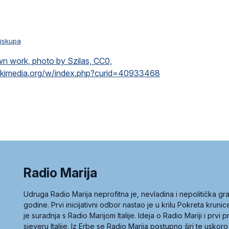
biskupa
wn work, photo by Szilas, CC0,
ikimedia.org/w/index.php?curid=40933468
Radio Marija
Udruga Radio Marija neprofitna je, nevladina i nepolitička 
godine. Prvi inicijativni odbor nastao je u krilu Pokreta kruni
je suradnja s Radio Marijom Italije. Ideja o Radio Mariji i prvi
sjeveru Italije. Iz Erbe se Radio Marija postupno širi te uskoro