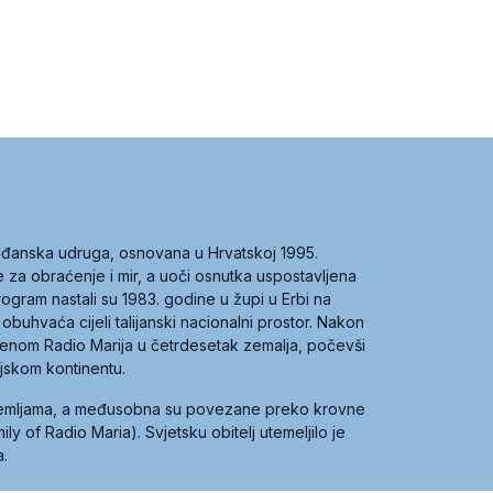
građanska udruga, osnovana u Hrvatskoj 1995.
ce za obraćenje i mir, a uoči osnutka uspostavljena
 program nastali su 1983. godine u župi u Erbi na
 obuhvaća cijeli talijanski nacionalni prostor. Nakon
 imenom Radio Marija u četrdesetak zemalja, počevši
ijskom kontinentu.
zemljama, a međusobna su povezane preko krovne
y of Radio Maria). Svjetsku obitelj utemeljilo je
a.