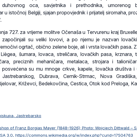
 duhovnog oca, savjetnika i prethodnika, umorenog b
 u istočnoj Belgiji, sjajan propovjednik i prijatelj siromaha, pr
.
bnja 727. za vrijeme molitve Očenaša u Tervurenu kraj Bruxell
apočinjali su veliki lovovi, a po njemu je nazvan lovačk
remočivi ogrtač, obično zelene boje, ali i vrsta lovačkih pasa. Z
 Liègea, šumara, lovaca, streličara, lovačkih pasa, krznara, t
čara, preciznih mehaničara, metalaca, strojara i talioniča
a posvećena su mu mnoge crkve, kapele, lovačka društva i
Jastrebarskog, Dubrava, Cernik-Strmac, Nova Gradiška,
 Bjelovar, Križevci, Bedekovčina, Cestica, Otok kod Preloga, Ka
biskupa, Jastrebarsko
hop of Franz Borgias Mayer (1848–1926); Photo: Wojciech Dittwald – S
SA 3.0, https://commons.wikimedia.org/w/index.php?curid=17504763