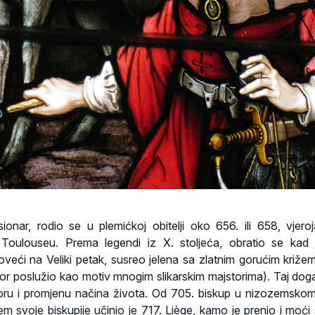
ionar, rodio se u plemićkoj obitelji oko 656. ili 658, vjero
Toulouseu. Prema legendi iz X. stoljeća, obratio se kad
loveći na Veliki petak, susreo jelena sa zlatnim gorućim križ
izor poslužio kao motiv mnogim slikarskim majstorima). Taj dog
ru i promjenu načina života. Od 705. biskup u nizozemsko
tem svoje biskupije učinio je 717. Liège, kamo je prenio i moći