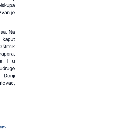
iskupa
ozvan je
esa. Na
i kaput
aštitnik
rapera,
ra. I u
 udruge
 Donji
rlovac,
elf-