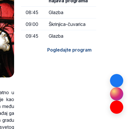
najava programa
08:45
Glazba
09:00
Škrinjica-čuvarica
09:45
Glazba
Pogledajte program
jatno u
 je kao
em među
ađaj ga
m gradu
 svetog