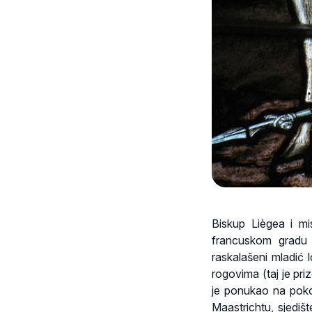
Biskup Liègea i mis
francuskom gradu 
raskalašeni mladić 
rogovima (taj je pr
je ponukao na poko
Maastrichtu, sjediš