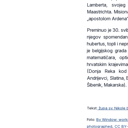
Lamberta, svojeg
Maastrichta. Misionar
„apostolom Ardena“
Preminuo je 30. svi
njegov spomendan z
hubertus, topli i nep
je belgijskog grada
matematičara, opti
hrvatskim krajevim
(Donja Reka kod 
Andrijevci, Slatina,
Šibenik, Makarska).
Tekst:
župa sv. Nikole 
Foto:
By Window: works
photographed, CC BY-