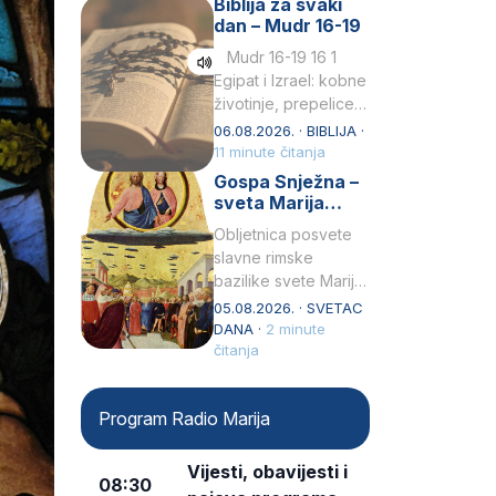
Biblija za svaki
Petar u svojoj
dan – Mudr 16-19
drugoj…
Mudr 16-19 16 1
Egipat i Izrael: kobne
životinje, prepelice
Zato bijahu
06.08.2026. · BIBLIJA ·
primjereno kažnjeni
11 minute čitanja
sličnim životinjamai
Gospa Snježna –
mučeni mnoštvom
sveta Marija
kukaca.2 A narod…
Velika, zaštitnica
Obljetnica posvete
rimske bazilike
slavne rimske
bazilike svete Marije
Velike (Santa Maria
05.08.2026. · SVETAC
Maggiore) u narodu
DANA ·
2 minute
se slavi kao Gospa
čitanja
Snježna. Ovaj naziv,
Sancta Maria…
Program Radio Marija
Vijesti, obavijesti i
08:30