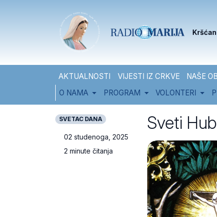
Skip to content
Skip to footer
Kršćan
AKTUALNOSTI
VIJESTI IZ CRKVE
NAŠE OB
O NAMA
PROGRAM
VOLONTERI
P
Sveti Hub
SVETAC DANA
02 studenoga, 2025
2 minute čitanja