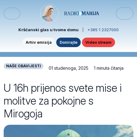
Skip to content
Skip to footer
Menu
Kršćanski glas u tvome domu
|
+385 1 2327000
Arhiv emisija
Donirajte
Video stream
NAŠE OBAVIJESTI
01 studenoga, 2025
1 minuta čitanja
U 16h prijenos svete mise i
molitve za pokojne s
Mirogoja