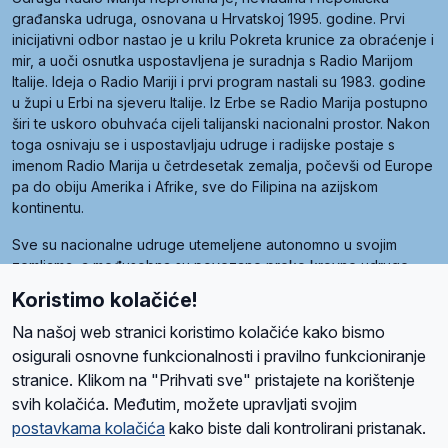
građanska udruga, osnovana u Hrvatskoj 1995. godine. Prvi
inicijativni odbor nastao je u krilu Pokreta krunice za obraćenje i
mir, a uoči osnutka uspostavljena je suradnja s Radio Marijom
Italije. Ideja o Radio Mariji i prvi program nastali su 1983. godine
u župi u Erbi na sjeveru Italije. Iz Erbe se Radio Marija postupno
širi te uskoro obuhvaća cijeli talijanski nacionalni prostor. Nakon
toga osnivaju se i uspostavljaju udruge i radijske postaje s
imenom Radio Marija u četrdesetak zemalja, počevši od Europe
pa do obiju Amerika i Afrike, sve do Filipina na azijskom
kontinentu.
Sve su nacionalne udruge utemeljene autonomno u svojim
zemljama, a međusobna su povezane preko krovne udruge
pod nazivom Svjetska obitelj Radio Marije (World Family of
Koristimo kolačiće!
Radio Maria). Svjetsku obitelj utemeljilo je sedam članica, među
kojima je i hrvatska Udruga Radio Marija.
Na našoj web stranici koristimo kolačiće kako bismo
osigurali osnovne funkcionalnosti i pravilno funkcioniranje
stranice. Klikom na "Prihvati sve" pristajete na korištenje
svih kolačića. Međutim, možete upravljati svojim
O nama
Radio
Program
Volonteri
Prijatelji
Kontakt
Pravila privatnosti
postavkama kolačića
kako biste dali kontrolirani pristanak.
Kolačići
Uvjeti korištenja