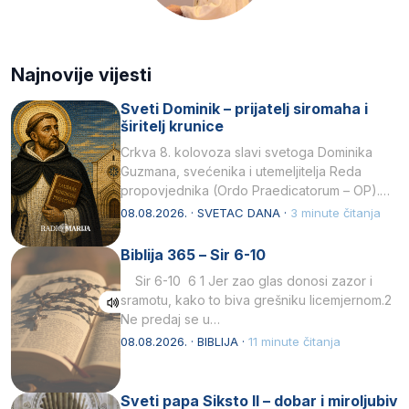
Najnovije vijesti
Sveti Dominik – prijatelj siromaha i
širitelj krunice
Crkva 8. kolovoza slavi svetoga Dominika
Guzmana, svećenika i utemeljitelja Reda
propovjednika (Ordo Praedicatorum – OP).
Svojim životom, dubokom ljubavlju prema
08.08.2026. · SVETAC DANA ·
3 minute čitanja
Kristu…
Biblija 365 – Sir 6-10
Sir 6-10 6 1 Jer zao glas donosi zazor i
sramotu, kako to biva grešniku licemjernom.2
Ne predaj se u…
08.08.2026. · BIBLIJA ·
11 minute čitanja
Sveti papa Siksto II – dobar i miroljubiv