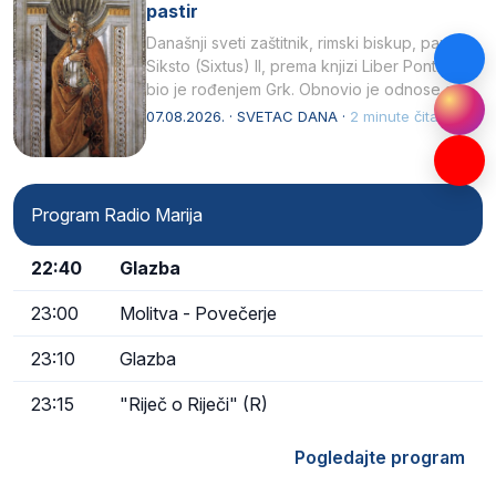
pastir
Današnji sveti zaštitnik, rimski biskup, papa
Siksto (Sixtus) II, prema knjizi Liber Pontificalis
bio je rođenjem Grk. Obnovio je odnose s
afričkim…
07.08.2026. · SVETAC DANA ·
2 minute čitanja
Program Radio Marija
22:40
Glazba
23:00
Molitva - Povečerje
23:10
Glazba
23:15
"Riječ o Riječi" (R)
Pogledajte program