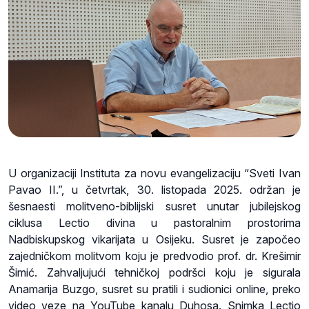
U organizaciji Instituta za novu evangelizaciju “Sveti Ivan
Pavao II.”, u četvrtak, 30. listopada 2025. održan je
šesnaesti molitveno-biblijski susret unutar jubilejskog
ciklusa Lectio divina u pastoralnim prostorima
Nadbiskupskog vikarijata u Osijeku. Susret je započeo
zajedničkom molitvom koju je predvodio prof. dr. Krešimir
Šimić. Zahvaljujući tehničkoj podršci koju je sigurala
Anamarija Buzgo, susret su pratili i sudionici online, preko
video veze na YouTube kanalu Duhosa. Snimka Lectio