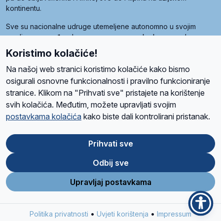
kontinentu.
Sve su nacionalne udruge utemeljene autonomno u svojim
zemljama, a međusobna su povezane preko krovne udruge
pod nazivom Svjetska obitelj Radio Marije (World Family of
Koristimo kolačiće!
Radio Maria). Svjetsku obitelj utemeljilo je sedam članica, među
kojima je i hrvatska Udruga Radio Marija.
Na našoj web stranici koristimo kolačiće kako bismo
osigurali osnovne funkcionalnosti i pravilno funkcioniranje
stranice. Klikom na "Prihvati sve" pristajete na korištenje
svih kolačića. Međutim, možete upravljati svojim
O nama
Radio
Program
Volonteri
Prijatelji
Kontakt
Pravila privatnosti
postavkama kolačića
kako biste dali kontrolirani pristanak.
Kolačići
Uvjeti korištenja
Ova stranica je zaštićena Google reCAPTCHA sustavom
Prihvati sve
Odbij sve
App
Google
Store
Play
Upravljaj postavkama
Design and development
SIK
&
C-Tel
•
•
Politika privatnosti
Uvjeti korištenja
Impressum