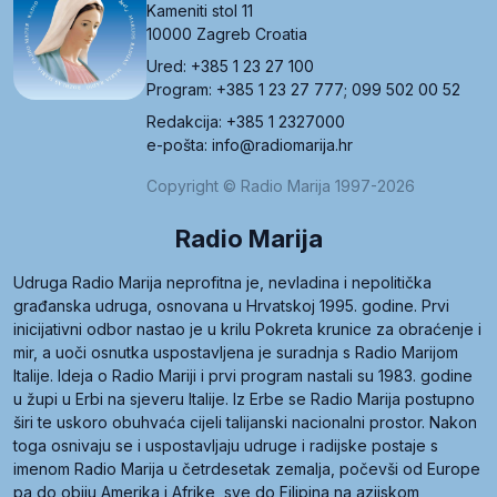
Kameniti stol 11
10000 Zagreb Croatia
Ured: +385 1 23 27 100
Program: +385 1 23 27 777; 099 502 00 52
Redakcija: +385 1 2327000
e-pošta: info@radiomarija.hr
Copyright © Radio Marija 1997-2026
Radio Marija
Udruga Radio Marija neprofitna je, nevladina i nepolitička
građanska udruga, osnovana u Hrvatskoj 1995. godine. Prvi
inicijativni odbor nastao je u krilu Pokreta krunice za obraćenje i
mir, a uoči osnutka uspostavljena je suradnja s Radio Marijom
Italije. Ideja o Radio Mariji i prvi program nastali su 1983. godine
u župi u Erbi na sjeveru Italije. Iz Erbe se Radio Marija postupno
širi te uskoro obuhvaća cijeli talijanski nacionalni prostor. Nakon
toga osnivaju se i uspostavljaju udruge i radijske postaje s
imenom Radio Marija u četrdesetak zemalja, počevši od Europe
pa do obiju Amerika i Afrike, sve do Filipina na azijskom