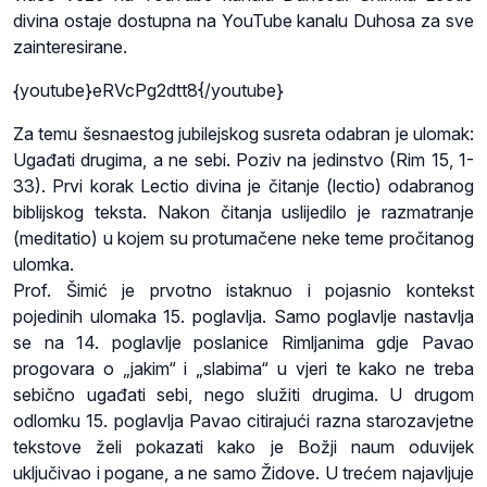
divina ostaje dostupna na YouTube kanalu Duhosa za sve
zainteresirane.
{youtube}eRVcPg2dtt8{/youtube}
Za temu šesnaestog jubilejskog susreta odabran je ulomak:
Ugađati drugima, a ne sebi. Poziv na jedinstvo (Rim 15, 1-
33). Prvi korak Lectio divina je čitanje (lectio) odabranog
biblijskog teksta. Nakon čitanja uslijedilo je razmatranje
(meditatio) u kojem su protumačene neke teme pročitanog
ulomka.
Prof. Šimić je prvotno istaknuo i pojasnio kontekst
pojedinih ulomaka 15. poglavlja. Samo poglavlje nastavlja
se na 14. poglavlje poslanice Rimljanima gdje Pavao
progovara o „jakim“ i „slabima“ u vjeri te kako ne treba
sebično ugađati sebi, nego služiti drugima. U drugom
odlomku 15. poglavlja Pavao citirajući razna starozavjetne
tekstove želi pokazati kako je Božji naum oduvijek
uključivao i pogane, a ne samo Židove. U trećem najavljuje