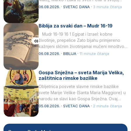
drugoj…
06.08.2026. · SVETAC DANA ·
3 minute čitanja
Biblija za svaki dan – Mudr 16-19
Mudr 16-19 16 1 Egipat i Izrael: kobne
životinje, prepelice Zato bijahu primjereno
kažnjeni sličnim životinjamai mučeni mnoštvom
kukaca.2 A narod…
06.08.2026. · BIBLIJA ·
11 minute čitanja
Gospa Snježna – sveta Marija Velika,
zaštitnica rimske bazilike
Obljetnica posvete slavne rimske bazilike
svete Marije Velike (Santa Maria Maggiore) u
narodu se slavi kao Gospa Snježna. Ovaj
naziv, Sancta Maria…
05.08.2026. · SVETAC DANA ·
2 minute čitanja