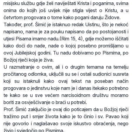
misijsku službu gdje želi naviještati Krista i poganima, svima
onima do kojih još uvijek nije stigla vijest o Kristu, a u
četvrtom progovara o tome kako pogani daruju Židove.
Također, prof. Šimić je istaknuo redak Uistinu, što je nekoć
napisano, nama je za pouku napisano da po postojanosti i
utjesi Pisama imamo nadu.(Rim 15, 4), gdje možemo iščitati
kako doći do nade, nade o kojoj posebno promišljamo u
ovoj Jubilejskoj godini. Tu nadu dobivamo po Pismima, po
Božjoj riječi koja je živa.
U razmatranje o ovim, ali i o drugim temama na temelju
pročitanog odlomka, uključili su se i ostali sudionici susreta
koji su istaknuli kako ovaj tekst na poseban način
progovara o jedinstvu koje nam je i danas itekako potrebno
te kako se u sve većem narcisoidnom društvu moramo
boriti za osvješćivanje o braći u potrebi.
Prof. Šimić zaključio je ovaj dio poticajem da u Božjoj riječi
tražimo put i smjer života kako je to činio i sv. Pavao koji
nije govorio i naglašavao svoje iskustvo obraćenja, nego
živio i svjedočio po Pismima.