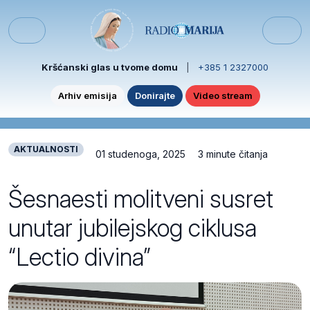
Skip to content
Skip to footer
Menu
Kršćanski glas u tvome domu
|
+385 1 2327000
Arhiv emisija
Donirajte
Video stream
AKTUALNOSTI
01 studenoga, 2025
3 minute čitanja
Šesnaesti molitveni susret
unutar jubilejskog ciklusa
“Lectio divina”