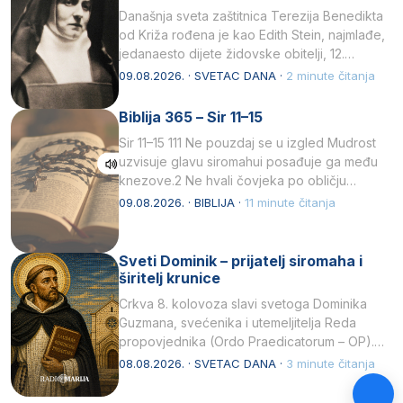
Današnja sveta zaštitnica Terezija Benedikta
od Križa rođena je kao Edith Stein, najmlađe,
jedanaesto dijete židovske obitelji, 12.
listopada 1891, u Wrocławu…
09.08.2026. · SVETAC DANA ·
2 minute čitanja
Biblija 365 – Sir 11–15
Sir 11–15 111 Ne pouzdaj se u izgled Mudrost
uzvisuje glavu siromahui posađuje ga među
knezove.2 Ne hvali čovjeka po obličju
njegovui…
09.08.2026. · BIBLIJA ·
11 minute čitanja
Sveti Dominik – prijatelj siromaha i
širitelj krunice
Crkva 8. kolovoza slavi svetoga Dominika
Guzmana, svećenika i utemeljitelja Reda
propovjednika (Ordo Praedicatorum – OP).
Svojim životom, dubokom ljubavlju prema
08.08.2026. · SVETAC DANA ·
3 minute čitanja
Kristu…