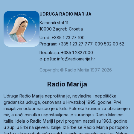
UDRUGA RADIO MARIJA
Kameniti stol 11
10000 Zagreb Croatia
Ured: +385 1 23 27 100
Program: +385 1 23 27 777; 099 502 00 52
Redakcija: +385 1 2327000
e-pošta: info@radiomarija.hr
Copyright © Radio Marija 1997-2026
Radio Marija
Udruga Radio Marija neprofitna je, nevladina i nepolitička
građanska udruga, osnovana u Hrvatskoj 1995. godine. Prvi
inicijativni odbor nastao je u krilu Pokreta krunice za obraćenje i
mir, a uoči osnutka uspostavljena je suradnja s Radio Marijom
Italije. Ideja o Radio Mariji i prvi program nastali su 1983. godine
u župi u Erbi na sjeveru Italije. Iz Erbe se Radio Marija postupno
širi te uskoro obuhvaća cijeli talijanski nacionalni prostor. Nakon