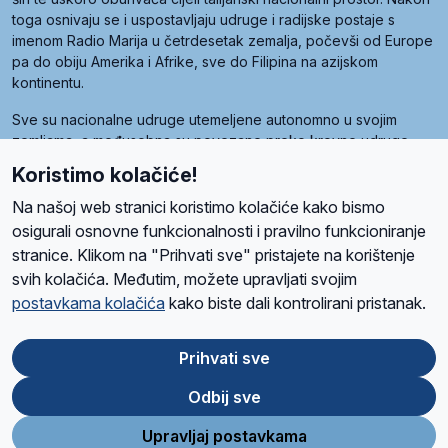
toga osnivaju se i uspostavljaju udruge i radijske postaje s
imenom Radio Marija u četrdesetak zemalja, počevši od Europe
pa do obiju Amerika i Afrike, sve do Filipina na azijskom
kontinentu.
Sve su nacionalne udruge utemeljene autonomno u svojim
zemljama, a međusobna su povezane preko krovne udruge
pod nazivom Svjetska obitelj Radio Marije (World Family of
Koristimo kolačiće!
Radio Maria). Svjetsku obitelj utemeljilo je sedam članica, među
kojima je i hrvatska Udruga Radio Marija.
Na našoj web stranici koristimo kolačiće kako bismo
osigurali osnovne funkcionalnosti i pravilno funkcioniranje
stranice. Klikom na "Prihvati sve" pristajete na korištenje
svih kolačića. Međutim, možete upravljati svojim
O nama
Radio
Program
Volonteri
Prijatelji
Kontakt
Pravila privatnosti
postavkama kolačića
kako biste dali kontrolirani pristanak.
Kolačići
Uvjeti korištenja
Ova stranica je zaštićena Google reCAPTCHA sustavom
Prihvati sve
Odbij sve
App
Google
Store
Play
Upravljaj postavkama