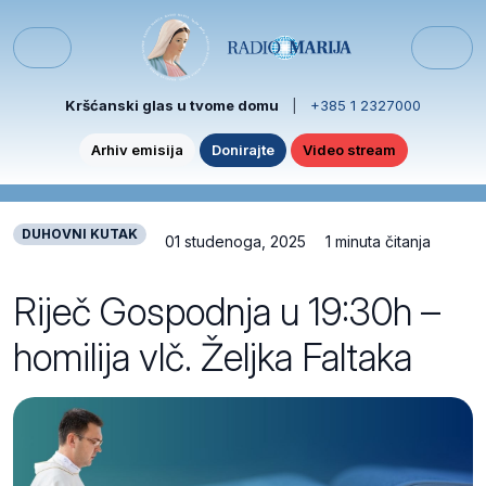
Skip to content
Skip to footer
Menu
Kršćanski glas u tvome domu
|
+385 1 2327000
Arhiv emisija
Donirajte
Video stream
DUHOVNI KUTAK
01 studenoga, 2025
1 minuta čitanja
Riječ Gospodnja u 19:30h –
homilija vlč. Željka Faltaka