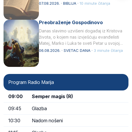
07.08.2026. · BIBLIJA ·
10 minute čitanja
Preobraženje Gospodinovo
Danas slavimo uzvišeni događaj iz Kristova
života, o kojem nas izvješćuju evanđelisti
Matej, Marko i Luka te sveti Petar u svojoj
drugoj…
06.08.2026. · SVETAC DANA ·
3 minute čitanja
Program Radio Marija
09:00
Semper magis (R)
09:45
Glazba
10:30
Nadom nošeni