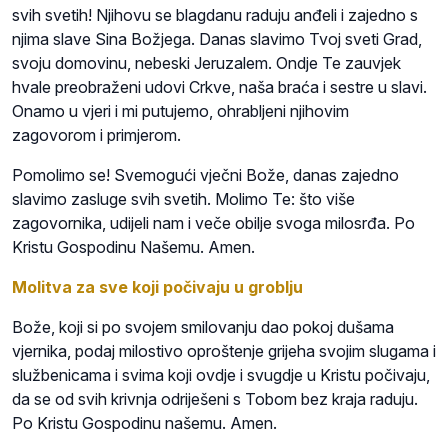
svih svetih! Njihovu se blagdanu raduju anđeli i zajedno s
njima slave Sina Božjega. Danas slavimo Tvoj sveti Grad,
svoju domovinu, nebeski Jeruzalem. Ondje Te zauvjek
hvale preobraženi udovi Crkve, naša braća i sestre u slavi.
Onamo u vjeri i mi putujemo, ohrabljeni njihovim
zagovorom i primjerom.
Pomolimo se! Svemogući vječni Bože, danas zajedno
slavimo zasluge svih svetih. Molimo Te: što više
zagovornika, udijeli nam i veče obilje svoga milosrđa. Po
Kristu Gospodinu Našemu. Amen.
Molitva za sve koji počivaju u groblju
Bože, koji si po svojem smilovanju dao pokoj dušama
vjernika, podaj milostivo oproštenje grijeha svojim slugama i
službenicama i svima koji ovdje i svugdje u Kristu počivaju,
da se od svih krivnja odriješeni s Tobom bez kraja raduju.
Po Kristu Gospodinu našemu. Amen.