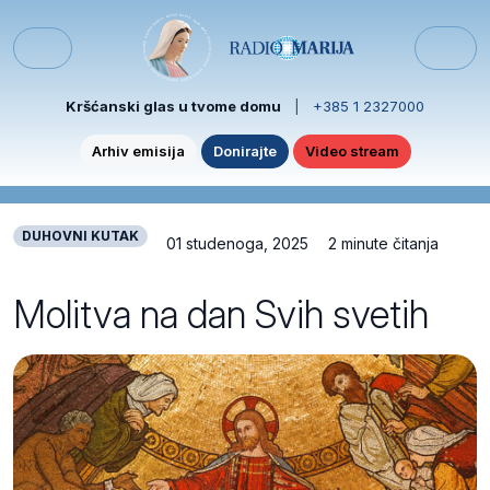
Skip to content
Skip to footer
Menu
Kršćanski glas u tvome domu
|
+385 1 2327000
Arhiv emisija
Donirajte
Video stream
DUHOVNI KUTAK
01 studenoga, 2025
2 minute čitanja
Molitva na dan Svih svetih