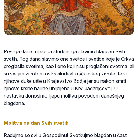
Prvoga dana mjeseca studenoga slavimo blagdan Svih
svetih. Tog dana slavimo one svetce i svetice koje je Crkva
proglasila svetima, kao i one koji nisu proglašeni svetima, ali
su svojim životom ostvarili ideal kršćanskog života, te su
njihove duše ušle u Kraljevstvo Božje jer su nakon smrti
njihove krsne haljine ubijeljene u Krvi Jaganjčevoj. U
nastavku donosimo lijepu molitvu povodom današnjeg
blagdana.
Molitva na dan Svih svetih
Radujmo se svi u Gospodinu! Svetkujmo blagdan u čast