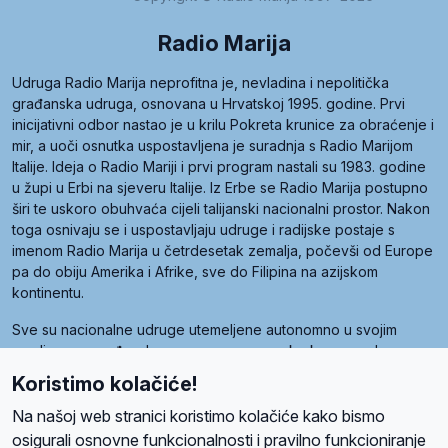
Radio Marija
Udruga Radio Marija neprofitna je, nevladina i nepolitička
građanska udruga, osnovana u Hrvatskoj 1995. godine. Prvi
inicijativni odbor nastao je u krilu Pokreta krunice za obraćenje i
mir, a uoči osnutka uspostavljena je suradnja s Radio Marijom
Italije. Ideja o Radio Mariji i prvi program nastali su 1983. godine
u župi u Erbi na sjeveru Italije. Iz Erbe se Radio Marija postupno
širi te uskoro obuhvaća cijeli talijanski nacionalni prostor. Nakon
toga osnivaju se i uspostavljaju udruge i radijske postaje s
imenom Radio Marija u četrdesetak zemalja, počevši od Europe
pa do obiju Amerika i Afrike, sve do Filipina na azijskom
kontinentu.
Sve su nacionalne udruge utemeljene autonomno u svojim
zemljama, a međusobna su povezane preko krovne udruge
pod nazivom Svjetska obitelj Radio Marije (World Family of
Koristimo kolačiće!
Radio Maria). Svjetsku obitelj utemeljilo je sedam članica, među
kojima je i hrvatska Udruga Radio Marija.
Na našoj web stranici koristimo kolačiće kako bismo
osigurali osnovne funkcionalnosti i pravilno funkcioniranje