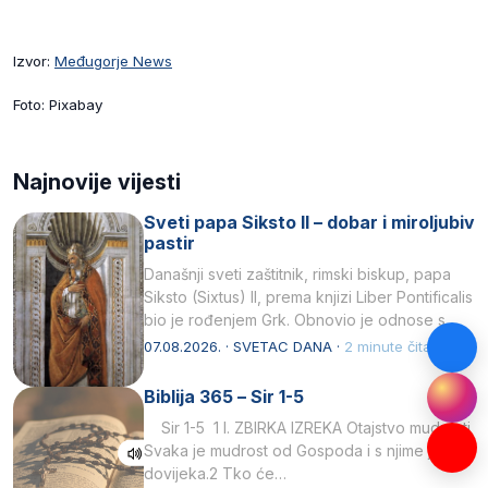
Izvor:
Međugorje News
Foto: Pixabay
Najnovije vijesti
Sveti papa Siksto II – dobar i miroljubiv
pastir
Današnji sveti zaštitnik, rimski biskup, papa
Siksto (Sixtus) II, prema knjizi Liber Pontificalis
bio je rođenjem Grk. Obnovio je odnose s
afričkim…
07.08.2026. · SVETAC DANA ·
2 minute čitanja
Biblija 365 – Sir 1-5
Sir 1-5 1 I. ZBIRKA IZREKA Otajstvo mudrosti
Svaka je mudrost od Gospoda i s njime je
dovijeka.2 Tko će…