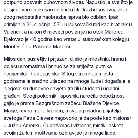
potpuno posvetiti duhovnom životu. Napustio je sve što je
posjedovao i pokušao se pridružiti Družbi Isusovoj, ali je
zbog nedostatka naobrazbe isprva bio odbijen. Ipak,
primljen je 31. siječnja 1571. u isusovački red kao brat laik u
Valenciji, a nakon 6 mjeseci poslan je na otok Mallorcu.
Djelovao je 46 godina kao vratar u isusovačkom kolegiju
Montesión u Palmi na Mallorci.
Milosrdan, susretljiv i prijazan, dijelio je milostinju, hranu i
odjeću siromasima i brinuo se za smještaj putnika
namjernika i hodočasnika. S tog skromnog mjesta
godinama je snažno utjecao na mnoge ljude i događaje, a
njegove su duhovne savjete tražili i studenti i ugledni
građani. Strogi pokornik i isposnik, naročitu pobožnost
gajio je prema Bezgrešnom začeću Blažene Djevice
Marije, revno molio krunicu, a svojeg mladog prijatelja
svetoga Petra Clavera nagovorio je da pođe kao misionar
u Južnu Ameriku. Čudotvorac i vizionar, mistik i asketa,
svojim žarkim molitvama ozdravljao je mnoge ljude.