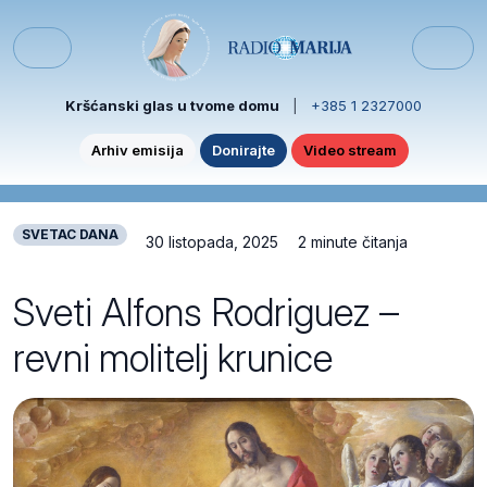
Skip to content
Skip to footer
Menu
Kršćanski glas u tvome domu
|
+385 1 2327000
Arhiv emisija
Donirajte
Video stream
SVETAC DANA
30 listopada, 2025
2 minute čitanja
Sveti Alfons Rodriguez –
revni molitelj krunice