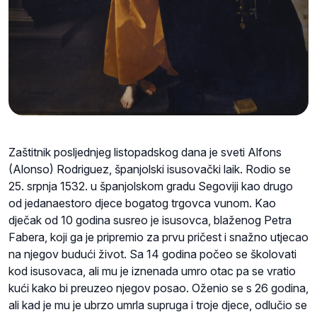
Zaštitnik posljednjeg listopadskog dana je sveti Alfons
(Alonso) Rodriguez, španjolski isusovački laik. Rodio se
25. srpnja 1532. u španjolskom gradu Segoviji kao drugo
od jedanaestoro djece bogatog trgovca vunom. Kao
dječak od 10 godina susreo je isusovca, blaženog Petra
Fabera, koji ga je pripremio za prvu pričest i snažno utjecao
na njegov budući život. Sa 14 godina počeo se školovati
kod isusovaca, ali mu je iznenada umro otac pa se vratio
kući kako bi preuzeo njegov posao. Oženio se s 26 godina,
ali kad je mu je ubrzo umrla supruga i troje djece, odlučio se