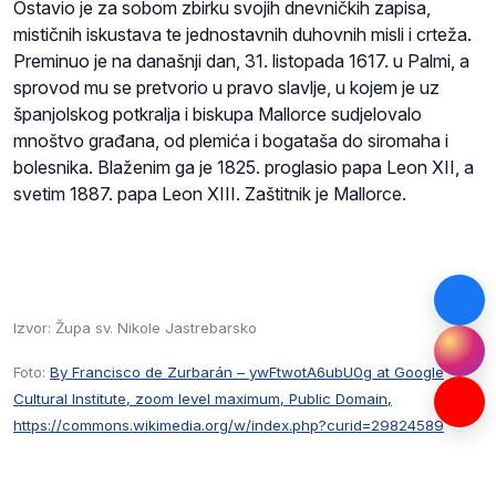
Ostavio je za sobom zbirku svojih dnevničkih zapisa,
mističnih iskustava te jednostavnih duhovnih misli i crteža.
Preminuo je na današnji dan, 31. listopada 1617. u Palmi, a
sprovod mu se pretvorio u pravo slavlje, u kojem je uz
španjolskog potkralja i biskupa Mallorce sudjelovalo
mnoštvo građana, od plemića i bogataša do siromaha i
bolesnika. Blaženim ga je 1825. proglasio papa Leon XII, a
svetim 1887. papa Leon XIII. Zaštitnik je Mallorce.
Izvor: Župa sv. Nikole Jastrebarsko
Foto:
By Francisco de Zurbarán – ywFtwotA6ubU0g at Google
Cultural Institute, zoom level maximum, Public Domain,
https://commons.wikimedia.org/w/index.php?curid=29824589