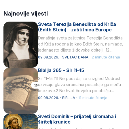
Najnovije vijesti
Sveta Terezija Benedikta od Križa
(Edith Stein) – zaštitnica Europe
Današnja sveta zaštitnica Terezija Benedikta
od Križa rođena je kao Edith Stein, najmlađe,
jedanaesto dijete židovske obitelji, 12.
listopada 1891, u Wrocławu…
09.08.2026. · SVETAC DANA ·
2 minute čitanja
Biblija 365 – Sir 11–15
Sir 11–15 111 Ne pouzdaj se u izgled Mudrost
uzvisuje glavu siromahui posađuje ga među
knezove.2 Ne hvali čovjeka po obličju
njegovui…
09.08.2026. · BIBLIJA ·
11 minute čitanja
Sveti Dominik – prijatelj siromaha i
širitelj krunice