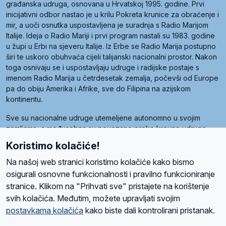
građanska udruga, osnovana u Hrvatskoj 1995. godine. Prvi
inicijativni odbor nastao je u krilu Pokreta krunice za obraćenje i
mir, a uoči osnutka uspostavljena je suradnja s Radio Marijom
Italije. Ideja o Radio Mariji i prvi program nastali su 1983. godine
u župi u Erbi na sjeveru Italije. Iz Erbe se Radio Marija postupno
širi te uskoro obuhvaća cijeli talijanski nacionalni prostor. Nakon
toga osnivaju se i uspostavljaju udruge i radijske postaje s
imenom Radio Marija u četrdesetak zemalja, počevši od Europe
pa do obiju Amerika i Afrike, sve do Filipina na azijskom
kontinentu.
Sve su nacionalne udruge utemeljene autonomno u svojim
zemljama, a međusobna su povezane preko krovne udruge
pod nazivom Svjetska obitelj Radio Marije (World Family of
Koristimo kolačiće!
Radio Maria). Svjetsku obitelj utemeljilo je sedam članica, među
kojima je i hrvatska Udruga Radio Marija.
Na našoj web stranici koristimo kolačiće kako bismo
osigurali osnovne funkcionalnosti i pravilno funkcioniranje
stranice. Klikom na "Prihvati sve" pristajete na korištenje
svih kolačića. Međutim, možete upravljati svojim
O nama
Radio
Program
Volonteri
Prijatelji
Kontakt
Pravila privatnosti
postavkama kolačića
kako biste dali kontrolirani pristanak.
Kolačići
Uvjeti korištenja