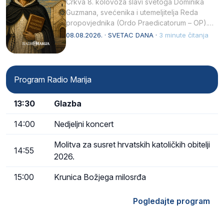
Crkva 8. kolovoza slavi svetoga Dominika
Guzmana, svećenika i utemeljitelja Reda
propovjednika (Ordo Praedicatorum – OP).
Svojim životom, dubokom ljubavlju prema
08.08.2026. · SVETAC DANA ·
3 minute čitanja
Kristu…
Program Radio Marija
13:30
Glazba
14:00
Nedjeljni koncert
Molitva za susret hrvatskih katoličkih obitelji
14:55
2026.
15:00
Krunica Božjega milosrđa
Pogledajte program