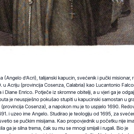
a (Angelo d’Acri), talijanski kapucin, svećenik i pučki misionar,
9. u Acriju (provincija Cosenza, Calabria) kao Lucantonio Falco
 Diane Enrico. Potječe iz skromne obitelji, a u vjeri ga je odga
 puta je neuspješno pokušao stupiti u kapucinski samostan u gr
 (provincija Cosenza), a napokon mu je to uspjelo 1690. Redo
691. i uzeo ime Angelo. Studirao je teologiju od 1695, za svećen
vetio se pučkim misijama. Kao propovjednik u početku nije im
a ga je silna trema, čak su mu se mnogi smijali i rugali. Bio je