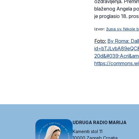
ozdravljenja. Premin
blaženog Angela poč
je proglasio 18. pro
Izvor:
župa sv. Nikole 
Foto:
By Roma: Dall
id=bTJLvbA89eQC
20d&#039;Acri&am
https://commons.w
UDRUGA RADIO MARIJA
Kameniti stol 11
10000 Zagreb Croatia