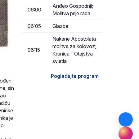
Anđeo Gospodnji;
06:00
Molitva prije rada
06:05
Glazba
Nakane Apostolata
molitve za kolovoz;
06:15
Krunica - Otajstva
svjetla
Pogledajte program
 rođen
ne, sin
jao
adiću
vničke
ika je
ao