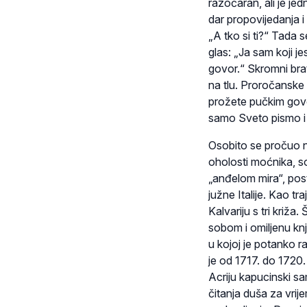
razočaran, ali je jed
dar propovijedanja i
„A tko si ti?“ Tada 
glas: „Ja sam koji j
govor.“ Skromni brat
na tlu. Proročanske 
prožete pučkim govo
samo Sveto pismo i k
Osobito se pročuo na
oholosti moćnika, so
„anđelom mira“, post
južne Italije. Kao t
Kalvariju s tri križa
sobom i omiljenu knj
u kojoj je potanko 
je od 1717. do 1720.
Acriju kapucinski sam
čitanja duša za vrij