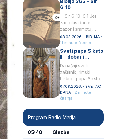
Biblija 365 – Sir
Praedicatorum – OP).
6-10
Svojim životom,
dubokom ljubavlju
Sir 6-10 6 1 Jer
prema Kristu…
zao glas donosi
zazor i sramotu,
kako to biva
08.08.2026. · BIBLIJA ·
grešniku
11 minute čitanja
licemjernom.2 Ne
Sveti papa Siksto
predaj se u…
II – dobar i
miroljubiv pastir
Današnji sveti
zaštitnik, rimski
biskup, papa Siksto
(Sixtus) II, prema
07.08.2026. · SVETAC
knjizi Liber
DANA ·
2 minute
Pontificalis bio je
čitanja
rođenjem Grk.
Obnovio je odnose s
Program Radio Marija
afričkim…
05:40
Glazba