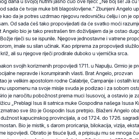
nog dana u svojoj nutrini jasno čuo ove riječi: „Ne boj se! Ja ću t
 od sada će tvoje muke biti blagoslovljene.“ Zbunjeni Angelo upi
se kao da je potres uzdrmao njegovu redovničku ćeliju i on je o
esam. Od sada ćeš tako propovijedati da će svatko moći razumje
 Angelo bio je tako prestrašen tim doživljajem da je ostao dugo
Božje riječi su se ispunile. Njegove jednostavne i vatrene propo
rom, imale su silan učinak. Kao priprema za propovijedi služilo
riž, ali su njegove riječi prodirale duboko u vjernička srca.
kon svojih korizmenih propovijedi 1711. u Napulju. Grmio je pr
cijalne nepravde i korumpiranih vlasti. Brat Angelo, prozvan
ao je velikim apostolom rodne Calabrije, Campanije i ostalih kr
rajnu uspomenu na svoje misije svuda je podizao i za sobom ost
. Širio je naročitu pobožnost prema muci Isusovoj, a ostavio je z
ižicu „Preblagi Isus ili satnica muke Gospodina našega Isusa Kr
razmatrao sve što je Gospodin Isus pretrpio. Blaženi Angelo oba
 dužnost kapucinskog provincijala, a od 1724. do 1726. sagradi
ostan. Bio je mistik, s darom proricanja, bilokacija, vizija, eksta
eme ispovijedi. Obratio je tisuće ljudi, a pripisuju mu se mnoga 