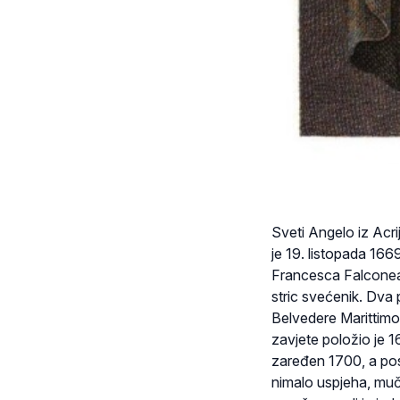
Sveti Angelo iz Acrij
je 19. listopada 166
Francesca Falconea i
stric svećenik. Dva
Belvedere Marittimo
zavjete položio je 1
zaređen 1700, a pos
nimalo uspjeha, mučil