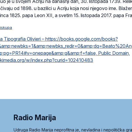
uo je u svojem Acriju na današnji dan, 30. listopada 1739. Relik
ivaju od 1898. u bazilici u Acriju koja nosi njegovo ime. Blaže
sinca 1825. papa Leon XII, a svetim 15. listopada 2017. papa Fra
biskupa
a Tipografia Olivieri – https://books.google.com/books?
&amp;newbks=1&amp;newbks_redir=0&amp;dq=Beato%20A
p;pg=PR14#v=onepage&amp;q&amp;f=false, Public Domain,
ikimedia.org/w/index.php?curid=102410483
Radio Marija
Udruga Radio Marija neprofitna je, nevladina i nepolitička 