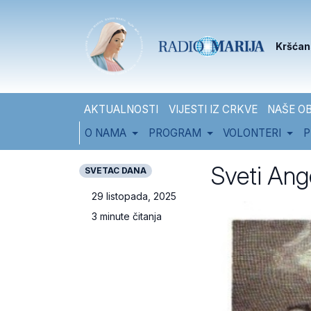
Skip to content
Skip to footer
Kršćan
AKTUALNOSTI
VIJESTI IZ CRKVE
NAŠE OB
O NAMA
PROGRAM
VOLONTERI
P
Sveti Ange
SVETAC DANA
29 listopada, 2025
3 minute čitanja