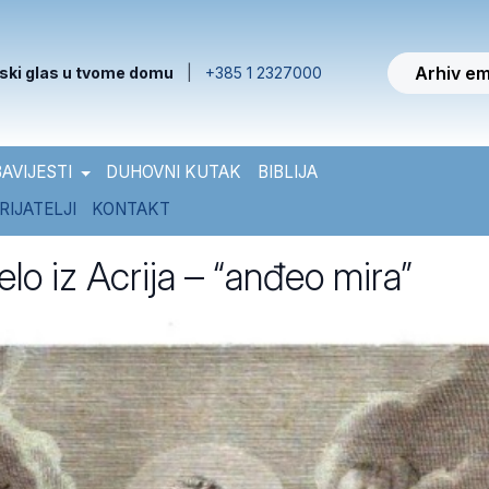
Arhiv em
ski glas u tvome domu
|
+385 1 2327000
AVIJESTI
DUHOVNI KUTAK
BIBLIJA
RIJATELJI
KONTAKT
lo iz Acrija – “anđeo mira”