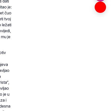
i dati
tao je:
pet čuo
ti tvoj
 ležati
vijedi,
 mu je
otiv
ajeva
avljao
a
ista“,
vljao
o je u
za i
čudesna