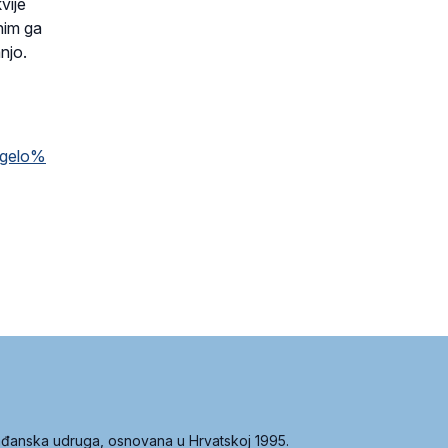
vije
nim ga
njo.
ngelo%
građanska udruga, osnovana u Hrvatskoj 1995.