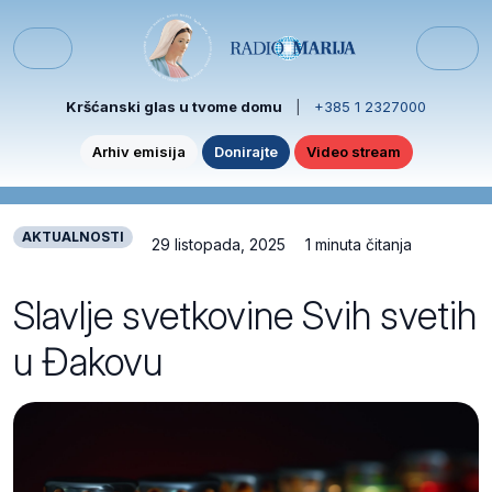
Skip to content
Skip to footer
Menu
Kršćanski glas u tvome domu
|
+385 1 2327000
Arhiv emisija
Donirajte
Video stream
AKTUALNOSTI
29 listopada, 2025
1 minuta čitanja
Slavlje svetkovine Svih svetih
u Đakovu