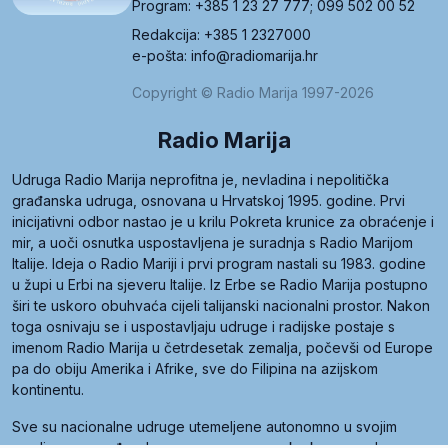
Program: +385 1 23 27 777; 099 502 00 52
Redakcija: +385 1 2327000
e-pošta: info@radiomarija.hr
Copyright © Radio Marija 1997-2026
Radio Marija
Udruga Radio Marija neprofitna je, nevladina i nepolitička
građanska udruga, osnovana u Hrvatskoj 1995. godine. Prvi
inicijativni odbor nastao je u krilu Pokreta krunice za obraćenje i
mir, a uoči osnutka uspostavljena je suradnja s Radio Marijom
Italije. Ideja o Radio Mariji i prvi program nastali su 1983. godine
u župi u Erbi na sjeveru Italije. Iz Erbe se Radio Marija postupno
širi te uskoro obuhvaća cijeli talijanski nacionalni prostor. Nakon
toga osnivaju se i uspostavljaju udruge i radijske postaje s
imenom Radio Marija u četrdesetak zemalja, počevši od Europe
pa do obiju Amerika i Afrike, sve do Filipina na azijskom
kontinentu.
Sve su nacionalne udruge utemeljene autonomno u svojim
zemljama, a međusobna su povezane preko krovne udruge