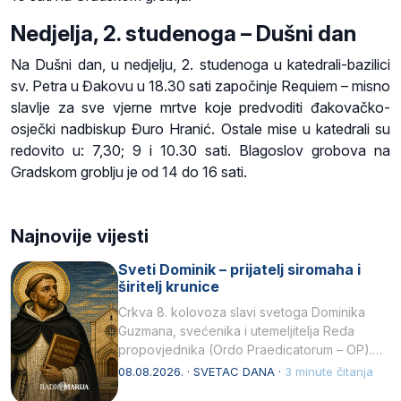
Nedjelja, 2. studenoga – Dušni dan
Na Dušni dan, u nedjelju, 2. studenoga u katedrali-bazilici
sv. Petra u Đakovu u 18.30 sati započinje Requiem – misno
slavlje za sve vjerne mrtve koje predvoditi đakovačko-
osječki nadbiskup Đuro Hranić. Ostale mise u katedrali su
redovito u: 7,30; 9 i 10.30 sati. Blagoslov grobova na
Gradskom groblju je od 14 do 16 sati.
Najnovije vijesti
Sveti Dominik – prijatelj siromaha i
širitelj krunice
Crkva 8. kolovoza slavi svetoga Dominika
Guzmana, svećenika i utemeljitelja Reda
propovjednika (Ordo Praedicatorum – OP).
Svojim životom, dubokom ljubavlju prema
08.08.2026. · SVETAC DANA ·
3 minute čitanja
Kristu…